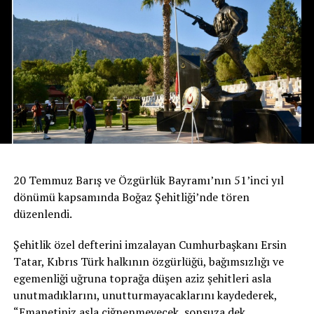
20 Temmuz Barış ve Özgürlük Bayramı’nın 51’inci yıl
dönümü kapsamında Boğaz Şehitliği’nde tören
düzenlendi.
Şehitlik özel defterini imzalayan Cumhurbaşkanı Ersin
Tatar, Kıbrıs Türk halkının özgürlüğü, bağımsızlığı ve
egemenliği uğruna toprağa düşen aziz şehitleri asla
unutmadıklarını, unutturmayacaklarını kaydederek,
“Emanetiniz asla çiğnenmeyecek, sonsuza dek