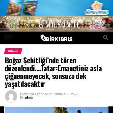
KIBRIS
Boğaz Şehitliği’nde tören
düzenlendi….Tatar:Emanetiniz asla
çiğnenmeyecek, sonsuza dek
yaşatılacaktır
Published
1 yıl önce
on
Temmuz 19, 2025
By
admin