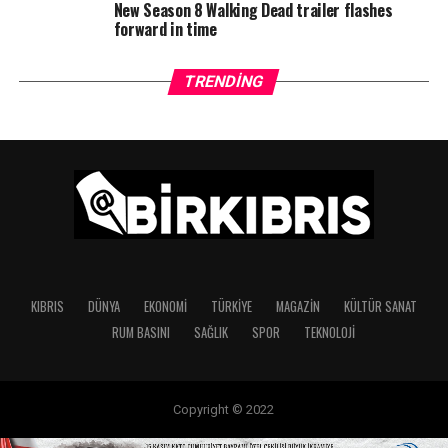
New Season 8 Walking Dead trailer flashes
forward in time
TRENDING
KIBRIS
DÜNYA
EKONOMI
TÜRKIYE
MAGAZIN
KÜLTÜR SANAT
RUM BASINI
SAĞLIK
SPOR
TEKNOLOJI
Copyright © 2022