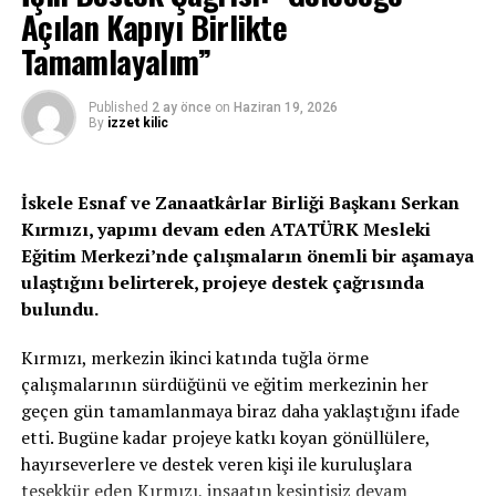
Açılan Kapıyı Birlikte
dik ve özgürce yaşıyorsak bunu sizin fedakarlıklarınıza
borçluyuz” ifadelerine yer verdi.
Tamamlayalım”
Tatar, Şehitlik Özel Defteri’ne şunları da kaydetti:
Published
2 ay önce
on
Haziran 19, 2026
By
izzet kilic
“Canlarınız pahasına Kıbrıs Türk halkını bugünlere
taşıyan emek ve mücadeleleriniz daima minnet ve
şükranla anılacaktır.
İskele Esnaf ve Zanaatkârlar Birliği Başkanı Serkan
Kırmızı, yapımı devam eden ATATÜRK Mesleki
20 Temmuz Barış Harekatı’nın 51’inci yıl dönümünde
Eğitim Merkezi’nde çalışmaların önemli bir aşamaya
manevi huzurunuzda saygıyla eğiliyoruz, rahat
ulaştığını belirterek, projeye destek çağrısında
uyuyunuz, emanetiniz asla çiğnenmeyecek, sonsuza dek
bulundu.
yaşatılacaktır. Ruhunuz şad olsun.”
Kırmızı, merkezin ikinci katında tuğla örme
çalışmalarının sürdüğünü ve eğitim merkezinin her
İLGİLİ KONU:
geçen gün tamamlanmaya biraz daha yaklaştığını ifade
etti. Bugüne kadar projeye katkı koyan gönüllülere,
UP NEXT
Bugün 20 Temmuz Barış ve Özgürlük Bayramı…
hayırseverlere ve destek veren kişi ile kuruluşlara
teşekkür eden Kırmızı, inşaatın kesintisiz devam