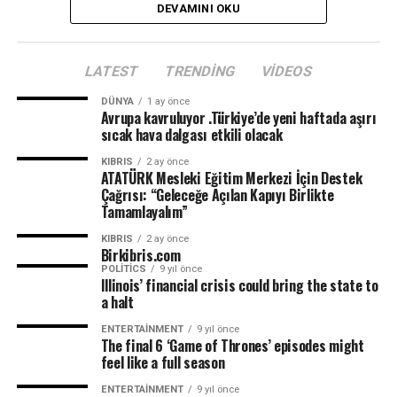
DEVAMINI OKU
LATEST
TRENDING
VIDEOS
DÜNYA
1 ay önce
Avrupa kavruluyor .Türkiye’de yeni haftada aşırı
sıcak hava dalgası etkili olacak
KIBRIS
2 ay önce
ATATÜRK Mesleki Eğitim Merkezi İçin Destek
Çağrısı: “Geleceğe Açılan Kapıyı Birlikte
Tamamlayalım”
KIBRIS
2 ay önce
Birkibris.com
POLITICS
9 yıl önce
Illinois’ financial crisis could bring the state to
a halt
ENTERTAINMENT
9 yıl önce
The final 6 ‘Game of Thrones’ episodes might
feel like a full season
ENTERTAINMENT
9 yıl önce