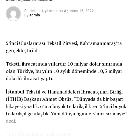
Gambiya’li öğrenci varken, sırf harcırah almak için
Published
4 yıl önce
on
Ağustos 16, 2022
yurtdışı seyahate çıkarak DAÜ’yü kendi keyfi için zarara
By
admin
uğrattığı da gelen başka iddialar arasında. Gambiya
seyahatinde; neredeyse günlük 200 dolar a yaklaşan
harcirah ve limitsiz harcamalı kredi kartı harcamaları,
toplu yemekler, hediyeler, 5 yıldız otel masrafları çalışan
5’inci Uluslararası Tekstil Zirvesi, Kahramanmaraş’ta
maaşları bile zor ödenen DAÜ’de vicdanları sızlattığı
gerçekleştirildi.
iddia ediliyor.
Tekstil ihracatında yıllardır 10 milyar dolar sınırında
ÜSTEL HÜKÜMETİ, DAÜ’YE MADDİ OLARAK TÜM
olan Türkiye, bu yılın 10 aylık döneminde 10,5 milyar
DESTEKLERİ YAPIYOR.
dolarlık ihracat yaptı.
Hükümet DAÜ’ye büyük önem veriyor. Başbakan Ünal
İstanbul Tekstil ve Hammaddeleri İhracatçıları Birliği
Üstel “DAÜ gözbebeğimiz” diyerek her fırsatta DAÜ’ye
(İTHİB) Başkanı Ahmet Öksüz, “Dünyada da bir başarı
destek veriyor. Geçen hafta maaşların ve borçların
hikayesi yazdık. 6’ncı büyük tedarikçilikten 5’inci büyük
ödenmesi için, Maliye Bakanlığı tarafından 400 milyon
tedarikçiliğe ulaştık. Yani dünya liginde 5’inci sıradayız”
hibe verildi. Bilindiği gibi birkaç ay önce DAÜ’nün devlete
dedi.
olan yaklaşık 1.5 milyar TL. borcu hükümet tarafından
“13 milyar doları zorlayacağız”
üstlenilerek silinmişti.