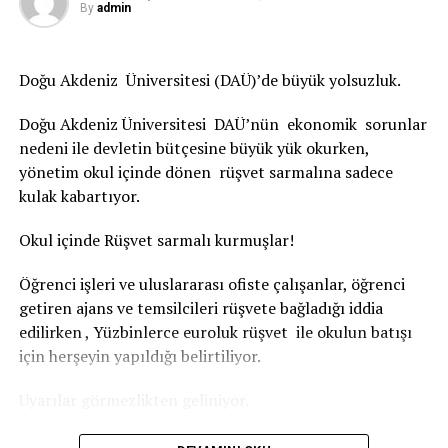
By
admin
Matrah artırımı getirildi
Yeni düzenleme ile işletmelere de matrah artırımı
Doğu Akdeniz Üniversitesi (DAÜ)’de büyük yolsuzluk.
getirildi. Matrah artırımında bulunan mükelleflerin 2021
Doğu Akdeniz Üniversitesi DAÜ’nün ekonomik sorunlar
yılına devreden zararlarının yüzde 50’si silinecek.
nedeni ile devletin bütçesine büyük yük okurken,
Dava safhasındaki kesinleşmemiş amme alacakları da
yönetim okul içinde dönen rüşvet sarmalına sadece
yapılandırılacak.
kulak kabartıyor.
TRT
Okul içinde Rüşvet sarmalı kurmuşlar!
Öğrenci işleri ve uluslararası ofiste çalışanlar, öğrenci
getiren ajans ve temsilcileri rüşvete bağladığı iddia
İLGİLİ KONU:
edilirken , Yüzbinlerce euroluk rüşvet ile okulun batışı
UP NEXT
için herşeyin yapıldığı belirtiliyor.
Amasra-1 kuyusuna 738 milyon liralık teminat
KAÇIRMAYIN
Uyarılar görmezlikten geliniyor.
“Karadeniz’de bu yıl yeni keşif kuyusu açılabilir”
Haber merkezine ulaşan bilgiler de