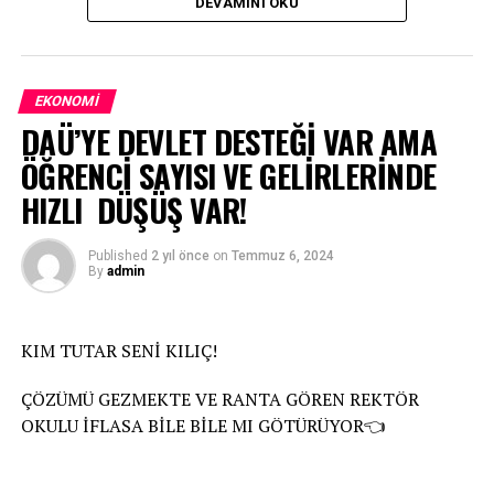
DEVAMINI OKU
İlgili makamlardan gelen uyarılara, Rektör kulak tıkıyor.
İhbarlar sümenaltı ediliyor.
EKONOMI
DAÜ’YE DEVLET DESTEĞİ VAR AMA
ÖĞRENCİ SAYISI VE GELİRLERİNDE
HIZLI DÜŞÜŞ VAR!
Published
2 yıl önce
on
Temmuz 6, 2024
By
admin
KIM TUTAR SENİ KILIÇ!
ÇÖZÜMÜ GEZMEKTE VE RANTA GÖREN REKTÖR
OKULU İFLASA BİLE BİLE MI GÖTÜRÜYOR👈