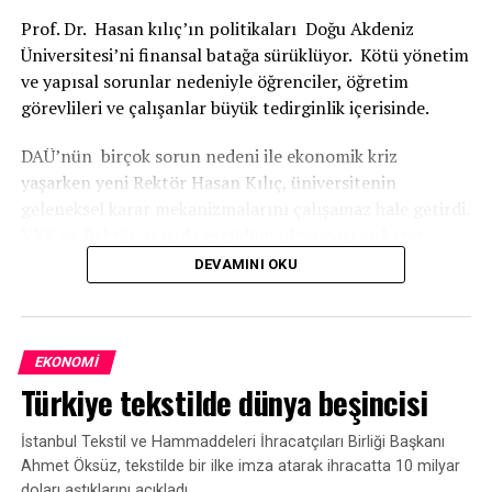
Prof. Dr. Hasan kılıç’ın politikaları Doğu Akdeniz
Üniversitesi’ni finansal batağa sürüklüyor. Kötü yönetim
ve yapısal sorunlar nedeniyle öğrenciler, öğretim
görevlileri ve çalışanlar büyük tedirginlik içerisinde.
DAÜ’nün birçok sorun nedeni ile ekonomik kriz
yaşarken yeni Rektör Hasan Kılıç, üniversitenin
geleneksel karar mekanizmalarını çalışamaz hale getirdi.
VYK ve Rektör arasıda eşgüdüm olmaması ve karar
almada Rektör Hasan Kılıç’ın keyfi davranışları öğretim
DEVAMINI OKU
üyeleri arasında tartışmalara sebep olduğu iddia ediliyor.
REKTÖRÜN SAVURGAN HARCAMALARI GÖZDEN
KAÇMIYOR
EKONOMI
Türkiye tekstilde dünya beşincisi
Rektör Prof.dr. Hasan Kılıç, üniversitenin mevcut
sıkıntılarını bildiği halde gezilerdeki kişisel
İstanbul Tekstil ve Hammaddeleri İhracatçıları Birliği Başkanı
harcamalarına özen göstermemesi dikkatlerden
Ahmet Öksüz, tekstilde bir ilke imza atarak ihracatta 10 milyar
kaçmıyor. Ayrıca üniversitede sadece bir adet
doları aştıklarını açıkladı.