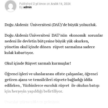
çıktı. Borsa İstanbul AŞ, işlem hacmindeki artışın
Published
2 yıl önce
on
Aralık 16, 2024
etkisiyle yüzde 381 devir hızına ulaşarak 2020 yılında
By
admin
dünyanın en likit piyasası oldu. Yüzde 341 devir hızı ile
Çinli Şenzhen Borsası en likit ikinci borsa olurken, yüzde
334 ile ABD’li Nasdaq üçüncü, yüzde 267 ile Tayvan
Doğu Akdeniz Üniversitesi (DAÜ)’de büyük yolsuzluk.
Taipei ise dünyanın en likit dördüncü borsası oldu.”
Doğu Akdeniz Üniversitesi DAÜ’nün ekonomik sorunlar
2020 yılının getiri şampiyonu Tahran Borsası oldu
nedeni ile devletin bütçesine büyük yük okurken,
yönetim okul içinde dönen rüşvet sarmalına sadece
Açıklamada, 23 gelişmiş ve 24 gelişmekte olan ülkenin
kulak kabartıyor.
büyük ve orta ölçekli şirketlerinin performansını
yansıtan MSCI ACWI endeksinin 2020 yılını dolar
Okul içinde Rüşvet sarmalı kurmuşlar!
bazında yüzde 16 artışla tamamladığı bildirildi.
Öğrenci işleri ve uluslararası ofiste çalışanlar, öğrenci
2020’de dünya genelinde borsa getirilerinin gelişmiş
getiren ajans ve temsilcileri rüşvete bağladığı iddia
ülkelerde pozitif olduğu görülürken, gelişmekte olan
edilirken , Yüzbinlerce euroluk rüşvet ile okulun batışı
ülkelerin çoğunun yılı dolar bazında kayıpla kapattığı
için herşeyin yapıldığı belirtiliyor.
belirtilen açıklamada, “2020’de organize borsalar
Uyarılar görmezlikten geliniyor.
arasında dolar bazında bir önceki yıla kıyasla en fazla