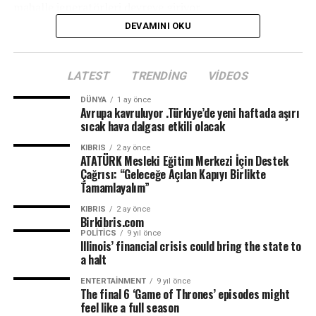
mahalle jeneratörleri devreye giriyor.
DEVAMINI OKU
LATEST
TRENDING
VIDEOS
DÜNYA
1 ay önce
Avrupa kavruluyor .Türkiye’de yeni haftada aşırı
sıcak hava dalgası etkili olacak
KIBRIS
2 ay önce
ATATÜRK Mesleki Eğitim Merkezi İçin Destek
Çağrısı: “Geleceğe Açılan Kapıyı Birlikte
Tamamlayalım”
KIBRIS
2 ay önce
Birkibris.com
POLITICS
9 yıl önce
Illinois’ financial crisis could bring the state to
a halt
ENTERTAINMENT
9 yıl önce
The final 6 ‘Game of Thrones’ episodes might
feel like a full season