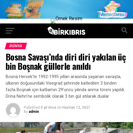
DÜNYA
Bosna Savaşı’nda diri diri yakılan üç
bin Boşnak güllerle anıldı
Bosna Hersek’te 1992-1995 yılları arasında yaşanan savaşta,
ülkenin doğusundaki Visegrad şehrinde katledilen 3 binden
fazla Boşnak için katliamın 29’uncu yılında anma töreni yapıldı.
Drina Nehri’ne sembolik olarak 3 bin gül atılarak dualar
Published
5 yıl önce
on
Haziran 12, 2021
By
admin