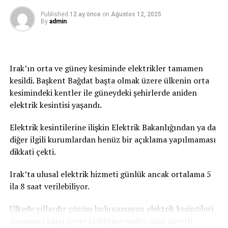
Moskova’da vakalar arttı, 9 günlük tatil geldi
Güneş altında ve asfalt alanlarda ise sıcaklık 50 dereceyi
geçiyor.
Published
12 ay önce
on
Ağustos 12, 2025
By
admin
Irak’ın orta ve güney kesiminde elektrikler tamamen
kesildi. Başkent Bağdat başta olmak üzere ülkenin orta
kesimindeki kentler ile güneydeki şehirlerde aniden
elektrik kesintisi yaşandı.
Elektrik kesintilerine ilişkin Elektrik Bakanlığından ya da
diğer ilgili kurumlardan henüz bir açıklama yapılmaması
dikkati çekti.
Irak’ta ulusal elektrik hizmeti günlük ancak ortalama 5
ila 8 saat verilebiliyor.
Ülkede yıllardır çözüm bulunamayan elektrik kesintileri
sorununa karşı çevre kirliliğine neden olan ücretli