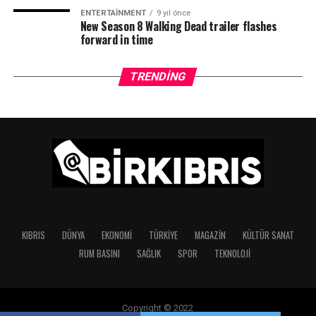
ENTERTAINMENT
9 yıl önce
New Season 8 Walking Dead trailer flashes
forward in time
TRENDING
KIBRIS
DÜNYA
EKONOMI
TÜRKIYE
MAGAZIN
KÜLTÜR SANAT
RUM BASINI
SAĞLIK
SPOR
TEKNOLOJI
Copyright © 2022