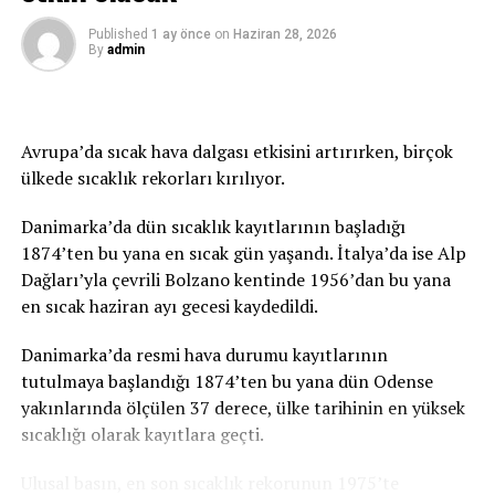
nüfusunun etnik yapısının köklü bir değişime
Published
1 ay önce
on
Haziran 28, 2026
uğratıldığını vurguladı.
By
admin
Nehre 3 bin gül atıldı
Kuka, “1991 yılında Visegrad şehrinde 13 binden fazla
Avrupa’da sıcak hava dalgası etkisini artırırken, birçok
Boşnak yaşıyordu, 2013 yılında yapılan nüfus sayımında
ülkede sıcaklık rekorları kırılıyor.
ise Boşnak nüfusun sayısı bine yakındı.” dedi.
Danimarka’da dün sıcaklık kayıtlarının başladığı
Savaş Mağduru Kadınlar Derneği Başkanı Bakira Hasecic
1874’ten bu yana en sıcak gün yaşandı. İtalya’da ise Alp
ise daha fazla vakit kaybetmeden, kurbanların
Dağları’yla çevrili Bolzano kentinde 1956’dan bu yana
cesetlerinin bulunmasına yönelik çalışmaların
en sıcak haziran ayı gecesi kaydedildi.
başlatılması için yetkili kurumlara başvurulması
Danimarka’da resmi hava durumu kayıtlarının
gerektiğini belirtti.
tutulmaya başlandığı 1874’ten bu yana dün Odense
Tören kapsamında, katledilen 3 bin kurban anısına
yakınlarında ölçülen 37 derece, ülke tarihinin en yüksek
Drina Nehri’ne sembolik olarak 3 bin gül atılarak dualar
sıcaklığı olarak kayıtlara geçti.
edildi.
Ulusal basın, en son sıcaklık rekorunun 1975’te