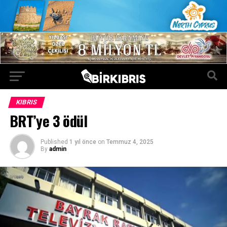
KIBRIS
BRT’ye 3 ödül
Published
1 yıl önce
on
Temmuz 4, 2025
By
admin