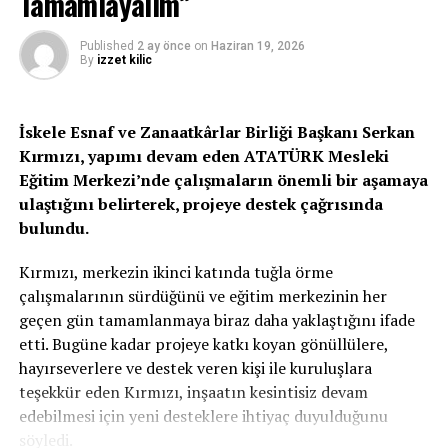
Tamamlayalım”
Türk hizmet onur ödülü alacak…
Published
2 ay önce
on
Haziran 19, 2026
Medya Başarı ve Teşvik Ödülleri ile Hizmet Onur
By
izzet kilic
Ödülleri, Kıbrıs’ta bir Kıbrıslı Türk tarafından 1889’da
yayımlanan ilk Türkçe gazete Saded’in anısına 11
Temmuz’da kutlanan Basın Günü’nde düzenlenecek
İskele Esnaf ve Zanaatkârlar Birliği Başkanı Serkan
resepsiyonda verilecek…
Kırmızı, yapımı devam eden ATATÜRK Mesleki
Eğitim Merkezi’nde çalışmaların önemli bir aşamaya
ulaştığını belirterek, projeye destek çağrısında
bulundu.
Kırmızı, merkezin ikinci katında tuğla örme
çalışmalarının sürdüğünü ve eğitim merkezinin her
geçen gün tamamlanmaya biraz daha yaklaştığını ifade
etti. Bugüne kadar projeye katkı koyan gönüllülere,
hayırseverlere ve destek veren kişi ile kuruluşlara
teşekkür eden Kırmızı, inşaatın kesintisiz devam
edebilmesi için yeni desteklere ihtiyaç duyulduğunu
söyledi.