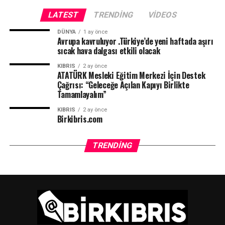
LATEST
TRENDING
VIDEOS
DÜNYA
1 ay önce
Avrupa kavruluyor .Türkiye’de yeni haftada aşırı
sıcak hava dalgası etkili olacak
KIBRIS
2 ay önce
ATATÜRK Mesleki Eğitim Merkezi İçin Destek
Çağrısı: “Geleceğe Açılan Kapıyı Birlikte
Tamamlayalım”
KIBRIS
2 ay önce
Birkibris.com
TRENDING