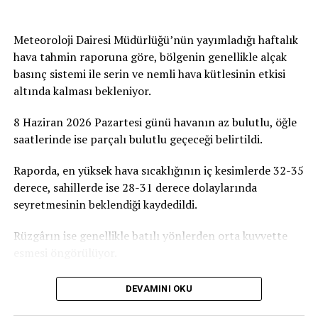
insanlarımızı, sivil toplum örgütlerimizi ve
gönüllülerimizi ATATÜRK Mesleki Eğitim Merkezi
Meteoroloji Dairesi Müdürlüğü’nün yayımladığı haftalık
projesine destek olmaya davet ediyoruz” dedi.
hava tahmin raporuna göre, bölgenin genellikle alçak
basınç sistemi ile serin ve nemli hava kütlesinin etkisi
Birçok Meslek Dalında Eğitim Verilecek
altında kalması bekleniyor.
Tamamlanmasının ardından ATATÜRK Mesleki Eğitim
8 Haziran 2026 Pazartesi günü havanın az bulutlu, öğle
Merkezi’nde terzilik, ayakkabıcılık, kaynakçılık,
saatlerinde ise parçalı bulutlu geçeceği belirtildi.
tesisatçılık, robotik kodlama, oto elektrik, oto kaporta,
kuaförlük ve berberlik gibi birçok alanda mesleki eğitim
Raporda, en yüksek hava sıcaklığının iç kesimlerde 32-35
verilmesi planlanıyor. Merkezin, KKTC’nin mesleki
derece, sahillerde ise 28-31 derece dolaylarında
eğitim altyapısına önemli katkılar sağlaması ve
seyretmesinin beklendiği kaydedildi.
gençlerin istihdam olanaklarını artırması hedefleniyor.
Rüzgârın ise genellikle batılı yönlerden orta kuvvette
esmesi öngörülüyor.
DEVAMINI OKU