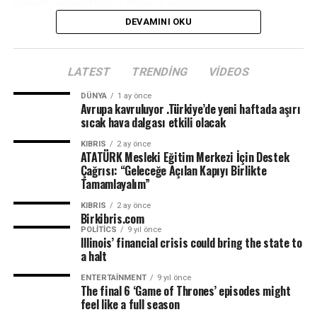
mahalle jeneratörleri devreye giriyor.
DEVAMINI OKU
LATEST
TRENDING
VIDEOS
DÜNYA
1 ay önce
Avrupa kavruluyor .Türkiye’de yeni haftada aşırı
sıcak hava dalgası etkili olacak
KIBRIS
2 ay önce
ATATÜRK Mesleki Eğitim Merkezi İçin Destek
Çağrısı: “Geleceğe Açılan Kapıyı Birlikte
Tamamlayalım”
KIBRIS
2 ay önce
Birkibris.com
POLITICS
9 yıl önce
Illinois’ financial crisis could bring the state to
a halt
ENTERTAINMENT
9 yıl önce
The final 6 ‘Game of Thrones’ episodes might
feel like a full season