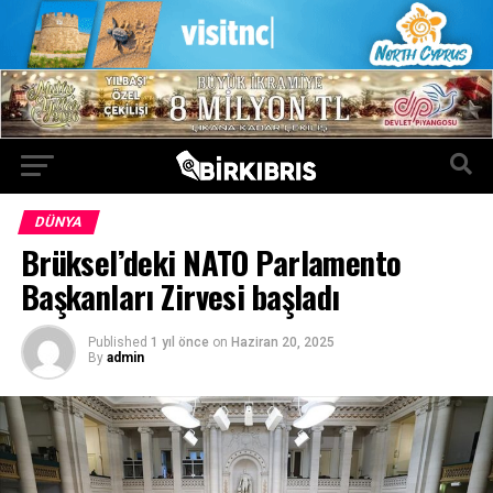
DÜNYA
Brüksel’deki NATO Parlamento
Başkanları Zirvesi başladı
Published
1 yıl önce
on
Haziran 20, 2025
By
admin