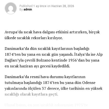
İLGİLİ KONU:
Published
1 ay önce
on
Haziran 28, 2026
By
admin
UP NEXT
Erdoğan, Merz ile telefonda görüştü: İsrail ile İran
arasındaki çatışma ele alındı
Avrupa’da sıcak hava dalgası etkisini artırırken, birçok
KAÇIRMAYIN
İstanbul görüşmelerinde varılan anlaşma gereği Ukrayna
ülkede sıcaklık rekorları kırılıyor.
ve Rusya esir asker takası yaptı
Danimarka’da dün sıcaklık kayıtlarının başladığı
1874’ten bu yana en sıcak gün yaşandı. İtalya’da ise Alp
Dağları’yla çevrili Bolzano kentinde 1956’dan bu yana
en sıcak haziran ayı gecesi kaydedildi.
Danimarka’da resmi hava durumu kayıtlarının
tutulmaya başlandığı 1874’ten bu yana dün Odense
yakınlarında ölçülen 37 derece, ülke tarihinin en yüksek
sıcaklığı olarak kayıtlara geçti.
Ulusal basın, en son sıcaklık rekorunun 1975’te