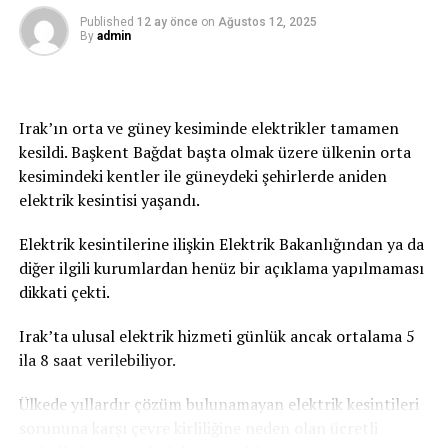
geçiyor.
Published
12 ay önce
on
Ağustos 12, 2025
By
admin
Irak’ın orta ve güney kesiminde elektrikler tamamen
kesildi. Başkent Bağdat başta olmak üzere ülkenin orta
kesimindeki kentler ile güneydeki şehirlerde aniden
elektrik kesintisi yaşandı.
Elektrik kesintilerine ilişkin Elektrik Bakanlığından ya da
diğer ilgili kurumlardan henüz bir açıklama yapılmaması
dikkati çekti.
Irak’ta ulusal elektrik hizmeti günlük ancak ortalama 5
ila 8 saat verilebiliyor.
Ülkede yıllardır çözüm bulunamayan elektrik kesintileri
sorununa karşı çevre kirliliğine neden olan ücretli