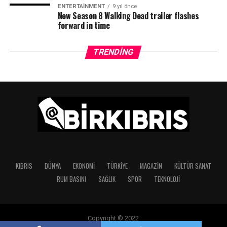
ENTERTAINMENT
9 yıl önce
New Season 8 Walking Dead trailer flashes
forward in time
TRENDING
KIBRIS
DÜNYA
EKONOMI
TÜRKIYE
MAGAZIN
KÜLTÜR SANAT
RUM BASINI
SAĞLIK
SPOR
TEKNOLOJI
Copyright © 2022