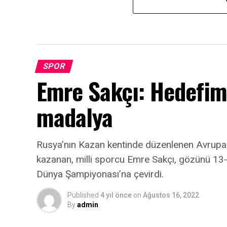
SPOR
Emre Sakçı: Hedefi
madalya
Rusya’nın Kazan kentinde düzenlenen Avrup
kazanan, milli sporcu Emre Sakçı, gözünü 13-1
Dünya Şampiyonası’na çevirdi.
Published
4 yıl önce
on
Ağustos 16, 2022
By
admin