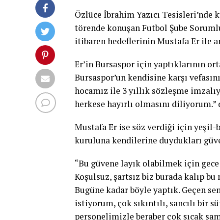
Özlüce İbrahim Yazıcı Tesisleri’nde 
törende konuşan Futbol Şube Sorumlu
itibaren hedeflerinin Mustafa Er ile
Er’in Bursaspor için yaptıklarının o
Bursaspor’un kendisine karşı vefasın
hocamız ile 3 yıllık sözleşme imzal
herkese hayırlı olmasını diliyorum.” 
Mustafa Er ise söz verdiği için yeşil-
kuruluna kendilerine duydukları güve
“Bu güvene layık olabilmek için gece
Koşulsuz, şartsız biz burada kalıp b
Bugüne kadar böyle yaptık. Geçen s
istiyorum, çok sıkıntılı, sancılı bir
personelimizle beraber çok sıcak sa