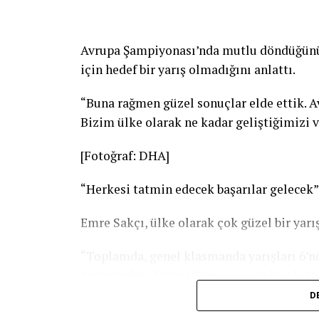
Avrupa Şampiyonası’nda mutlu döndüğünü d
için hedef bir yarış olmadığını anlattı.
“Buna rağmen güzel sonuçlar elde ettik. A
Bizim ülke olarak ne kadar geliştiğimizi v
[Fotoğraf: DHA]
“Herkesi tatmin edecek başarılar gelecek”
Emre Sakçı, ülke olarak çok güzel bir yarışı
“Toplamda, genel klasmanda yarışları 6’nc
önümüzdeki Dünya Şampiyonası için bize 
çalışmalarımız tam gaz devam ediyor, hiç
D
heyecanlıyız. Elimizden gelen en iyi per