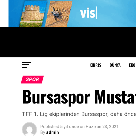
KIBRIS
DÜNYA
EKO
SPOR
Bursaspor Mustaf
TFF 1. Lig ekiplerinden Bursaspor, daha önce 
Published
5 yıl önce
on
Haziran 23, 2021
By
admin