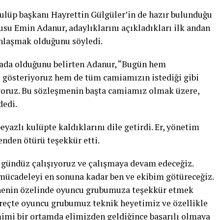
kulüp başkanı Hayrettin Gülgüler’in de hazır bulunduğu
su Emin Adanur, adaylıklarını açıkladıkları ilk andan
 anlaşmak olduğunu söyledi.
rtada olduğunu belirten Adanur, “Bugün hem
ı gösteriyoruz hem de tüm camiamızın istediği gibi
ıyoruz. Bu sözleşmenin başta camiamız olmak üzere,
dedi.
beyazlı kulüpte kaldıklarını dile getirdi. Er, yönetim
nden ötürü teşekkür etti.
 gündüz çalışıyoruz ve çalışmaya devam edeceğiz.
u mücadeleyi en sonuna kadar ben ve ekibim götüreceğiz.
enenin özelinde oyuncu grubumuza teşekkür etmek
 süreçte oyuncu grubumuz teknik heyetimiz ve özellikle
mimi bir ortamda elimizden geldiğince başarılı olmaya