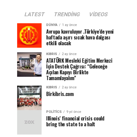
LATEST
TRENDING
VIDEOS
DÜNYA
1 ay önce
Avrupa kavruluyor .Türkiye’de yeni
haftada aşırı sıcak hava dalgası
etkili olacak
KIBRIS
2 ay önce
ATATÜRK Mesleki Eğitim Merkezi
İçin Destek Çağrısı: “Geleceğe
Açılan Kapıyı Birlikte
Tamamlayalım”
KIBRIS
2 ay önce
Birkibris.com
POLITICS
9 yıl önce
Illinois’ financial crisis could
bring the state to a halt