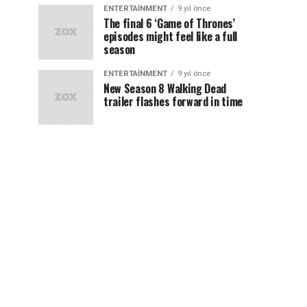
ENTERTAINMENT
9 yıl önce
The final 6 ‘Game of Thrones’
episodes might feel like a full
season
ENTERTAINMENT
9 yıl önce
New Season 8 Walking Dead
trailer flashes forward in time