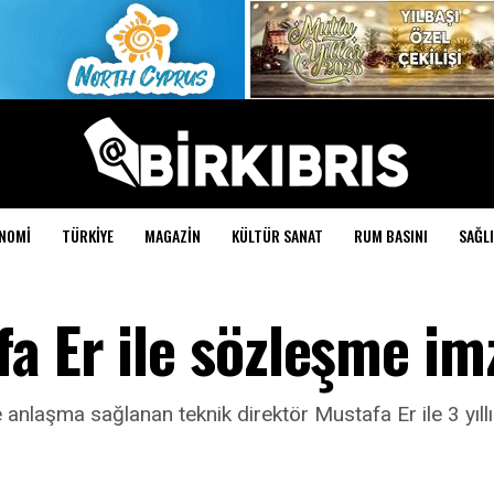
NOMI
TÜRKIYE
MAGAZIN
KÜLTÜR SANAT
RUM BASINI
SAĞLI
a Er ile sözleşme im
anlaşma sağlanan teknik direktör Mustafa Er ile 3 yıll