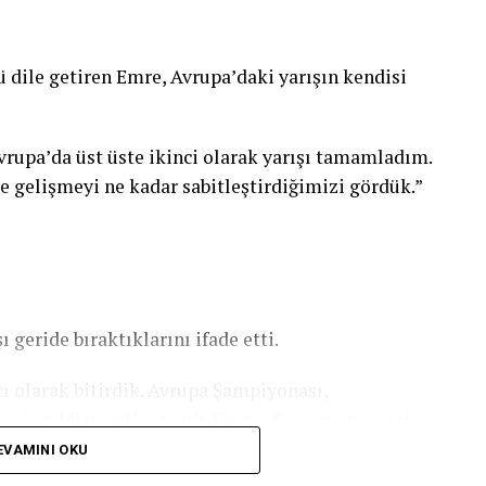
ile getiren Emre, Avrupa’daki yarışın kendisi
vrupa’da üst üste ikinci olarak yarışı tamamladım.
e gelişmeyi ne kadar sabitleştirdiğimizi gördük.”
 geride bıraktıklarını ifade etti.
ı olarak bitirdik. Avrupa Şampiyonası,
çok ciddi umutlar verdi. Dünya Şampiyonası için
 ara vermiyoruz. Bu şampiyona için çok
EVAMINI OKU
formansı sergileyeceğiz. Bu şampiyonadaki hedefim