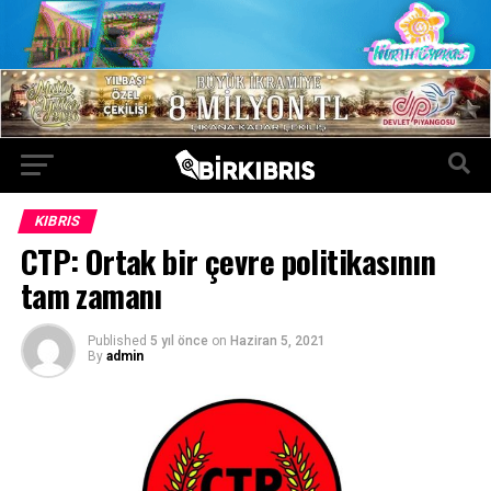
KIBRIS
CTP: Ortak bir çevre politikasının
tam zamanı
Published
5 yıl önce
on
Haziran 5, 2021
By
admin