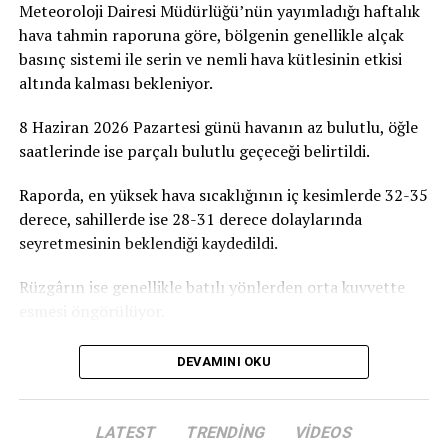
Meteoroloji Dairesi Müdürlüğü’nün yayımladığı haftalık
projesine destek olmaya davet ediyoruz” dedi.
hava tahmin raporuna göre, bölgenin genellikle alçak
basınç sistemi ile serin ve nemli hava kütlesinin etkisi
Birçok Meslek Dalında Eğitim Verilecek
altında kalması bekleniyor.
Tamamlanmasının ardından ATATÜRK Mesleki Eğitim
8 Haziran 2026 Pazartesi günü havanın az bulutlu, öğle
Merkezi’nde terzilik, ayakkabıcılık, kaynakçılık,
saatlerinde ise parçalı bulutlu geçeceği belirtildi.
tesisatçılık, robotik kodlama, oto elektrik, oto kaporta,
kuaförlük ve berberlik gibi birçok alanda mesleki eğitim
Raporda, en yüksek hava sıcaklığının iç kesimlerde 32-35
verilmesi planlanıyor. Merkezin, KKTC’nin mesleki
derece, sahillerde ise 28-31 derece dolaylarında
eğitim altyapısına önemli katkılar sağlaması ve
seyretmesinin beklendiği kaydedildi.
gençlerin istihdam olanaklarını artırması hedefleniyor.
Rüzgârın ise genellikle batılı yönlerden orta kuvvette
esmesi öngörülüyor.
DEVAMINI OKU
LATEST
TRENDING
VIDEOS