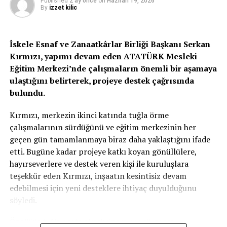
Published
2 ay önce
on
Haziran 19, 2026
bırakabilmek adına siyasetçiler olarak bunu yapmaktan
By
izzet kilic
şansları olmadığı belirtildi.
Mesajda şu ifadelere yer verildi:
İskele Esnaf ve Zanaatkârlar Birliği Başkanı Serkan
Kırmızı, yapımı devam eden ATATÜRK Mesleki
“Bu amaçla, tüm siyasi partiler, çevre sivil toplum
Eğitim Merkezi’nde çalışmaların önemli bir aşamaya
örgütleri ve alanın uzmanlarıyla bir araya gelmeye ve
ulaştığını belirterek, projeye destek çağrısında
bunu gerçekleştirmeye var mısınız? Bırakalım çevrenin
bulundu.
ne kadar önemli olduğunu ve çevreyi korumanın gerekli
olduğunu söylemeyi de bir an önce eğitimde, sağlıkta,
Kırmızı, merkezin ikinci katında tuğla örme
turizmde, ekonomide başaramadığımızı en azından
çalışmalarının sürdüğünü ve eğitim merkezinin her
çevre alanında başaralım.
geçen gün tamamlanmaya biraz daha yaklaştığını ifade
etti. Bugüne kadar projeye katkı koyan gönüllülere,
Bilmeliyiz ki; çarpık yapılaşmayı ortadan kaldırıp planlı
hayırseverlere ve destek veren kişi ile kuruluşlara
gelişime geçemez, orman varlığımızı artıramaz, doğal
teşekkür eden Kırmızı, inşaatın kesintisiz devam
alanlarımızı koruyamaz, kanalizasyon alt yapısını bir
edebilmesi için yeni desteklere ihtiyaç duyulduğunu
türlü oluşturamaz ve atık suların denizlerimize
söyledi.
boşaltılmasına daha fazla göz yumarsak toplumumuzu
geleceğe taşıyamayız. Biz, Cumhuriyetçi Türk Partisi
Özellikle tuğla başta olmak üzere çeşitli inşaat