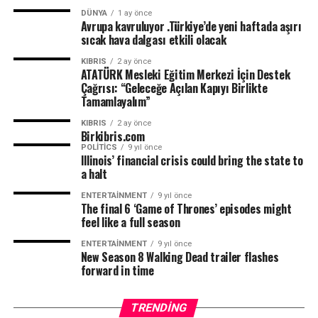
DÜNYA
1 ay önce
Avrupa kavruluyor .Türkiye’de yeni haftada aşırı
sıcak hava dalgası etkili olacak
KIBRIS
2 ay önce
ATATÜRK Mesleki Eğitim Merkezi İçin Destek
Çağrısı: “Geleceğe Açılan Kapıyı Birlikte
Tamamlayalım”
KIBRIS
2 ay önce
Birkibris.com
POLITICS
9 yıl önce
Illinois’ financial crisis could bring the state to
a halt
ENTERTAINMENT
9 yıl önce
The final 6 ‘Game of Thrones’ episodes might
feel like a full season
ENTERTAINMENT
9 yıl önce
New Season 8 Walking Dead trailer flashes
forward in time
TRENDING