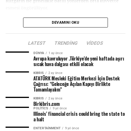
Rüzgârın ise genellikle batılı yönlerden orta kuvvette
esmesi öngörülüyor.
DEVAMINI OKU
LATEST
TRENDING
VIDEOS
DÜNYA
1 ay önce
Avrupa kavruluyor .Türkiye’de yeni haftada aşırı
sıcak hava dalgası etkili olacak
KIBRIS
2 ay önce
ATATÜRK Mesleki Eğitim Merkezi İçin Destek
Çağrısı: “Geleceğe Açılan Kapıyı Birlikte
Tamamlayalım”
KIBRIS
2 ay önce
Birkibris.com
POLITICS
9 yıl önce
Illinois’ financial crisis could bring the state to
a halt
ENTERTAINMENT
9 yıl önce