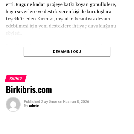
etti. Bugüne kadar projeye katkı koyan gönüllülere,
hayırseverlere ve destek veren kişi ile kuruluşlara
teşekkür eden Kırmızı, inşaatın kesintisiz devam
edebilmesi için yeni desteklere ihtiyaç duyulduğunu
söyledi.
Özellikle tuğla başta olmak üzere çeşitli inşaat
DEVAMINI OKU
malzemelerinin temin edilmesinin önem taşıdığını
vurgulayan Kırmızı, projenin tamamen gönüllü katkılar ve
ülkenin geleceğine yatırım yapma anlayışıyla bugünlere
geldiğini kaydetti.
KIBRIS
Birkibris.com
“Bu Proje Gençlerin Geleceğine Yapılan
Published
2 ay önce
on
Haziran 8, 2026
By
admin
Yatırımdır”
ATATÜRK Mesleki Eğitim Merkezi’nin yalnızca bir bina
olmadığını belirten Serkan Kırmızı, merkezin gelecekte