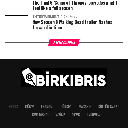
The final 6 ‘Game of Thrones’ episodes might
feel like a full season
ENTERTAINMENT
9 yıl önce
New Season 8 Walking Dead trailer flashes
forward in time
TRENDING
KIBRIS
DÜNYA
EKONOMI
TÜRKIYE
MAGAZIN
KÜLTÜR SANAT
RUM BASINI
SAĞLIK
SPOR
TEKNOLOJI