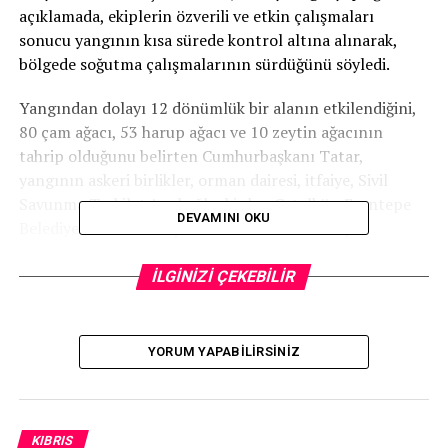
açıklamada, ekiplerin özverili ve etkin çalışmaları
sonucu yangının kısa sürede kontrol altına alınarak,
bölgede soğutma çalışmalarının sürdüğünü söyledi.
Yangından dolayı 12 dönümlük bir alanın etkilendiğini,
80 çam ağacı, 53 harup ağacı ve 10 zeytin ağacının
tahrip olduğunu belirten Cumhurbaşkanı Tatar,
yangının askeri birlikler, orman dairesi, itfaiye, Sivil
Savunma Teşkilatı’na bağlı ekipler, Çatalköy-Esentepe
DEVAMINI OKU
Belediyesi ve vatandaşların erken müdahalesiyle
söndürüldüğünü dile getirdi.
İLGİNİZİ ÇEKEBİLİR
Cumhurbaşkanı Tatar, yangına zamanında ve etkili
biçimde müdahale eden tüm kamu kurumlarına, yerel
yönetimlere ve katkı sağlayan vatandaşlara teşekkür
YORUM YAPABILIRSINIZ
etti.
Bölge halkına geçmiş olsun dileklerinde bulunan
Cumhurbaşkanı Tatar, yaz ayında meydana gelebilecek
KIBRIS