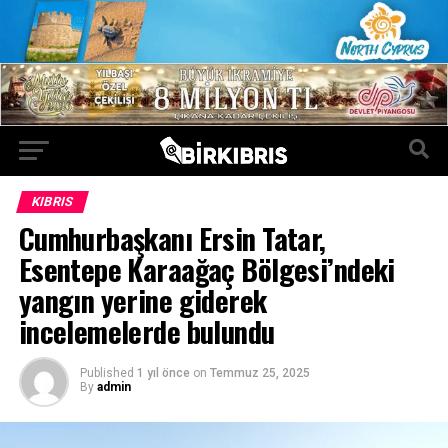
KIBRIS
Cumhurbaşkanı Ersin Tatar,
Esentepe Karaağaç Bölgesi’ndeki
yangın yerine giderek
incelemelerde bulundu
Published
1 yıl önce
on
Temmuz 25, 2025
By
admin