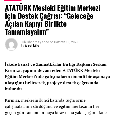
yangınlarla ilgili gerekli tedbirlerin alınması çağrısında
ATATÜRK Mesleki Eğitim Merkezi
bulundu.
İçin Destek Çağrısı: “Geleceğe
Açılan Kapıyı Birlikte
İLGİLİ KONU:
Tamamlayalım”
UP NEXT
Bu yıl için zahire fiyatları belirlendi… TÜK alımlara
Published
2 ay önce
on
Haziran 19, 2026
pazartesinden itibaren başlıyor
By
izzet kilic
KAÇIRMAYIN
Dinçyürek’ten Türkiye’ye başsağlığı mesajı
İskele Esnaf ve Zanaatkârlar Birliği Başkanı Serkan
Kırmızı, yapımı devam eden ATATÜRK Mesleki
Eğitim Merkezi’nde çalışmaların önemli bir aşamaya
ulaştığını belirterek, projeye destek çağrısında
bulundu.
Kırmızı, merkezin ikinci katında tuğla örme
çalışmalarının sürdüğünü ve eğitim merkezinin her
geçen gün tamamlanmaya biraz daha yaklaştığını ifade