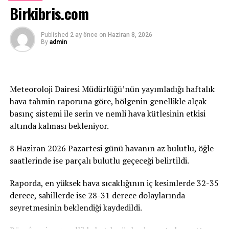
Birkibris.com
taşıdığını belirterek, “Bu proje siyaset üstüdür, gelecek
nesillere yapılan bir yatırımdır. Yapılacak her bağış,
verilecek her destek ve uzatılacak her yardım eli,
Published
2 ay önce
on
Haziran 8, 2026
By
admin
çocuklarımızın ve gençlerimizin geleceğine atılmış bir
imza olacaktır. Tüm duyarlı vatandaşlarımızı, iş
insanlarımızı, sivil toplum örgütlerimizi ve
gönüllülerimizi ATATÜRK Mesleki Eğitim Merkezi
Meteoroloji Dairesi Müdürlüğü’nün yayımladığı haftalık
projesine destek olmaya davet ediyoruz” dedi.
hava tahmin raporuna göre, bölgenin genellikle alçak
basınç sistemi ile serin ve nemli hava kütlesinin etkisi
Birçok Meslek Dalında Eğitim Verilecek
altında kalması bekleniyor.
Tamamlanmasının ardından ATATÜRK Mesleki Eğitim
8 Haziran 2026 Pazartesi günü havanın az bulutlu, öğle
Merkezi’nde terzilik, ayakkabıcılık, kaynakçılık,
saatlerinde ise parçalı bulutlu geçeceği belirtildi.
tesisatçılık, robotik kodlama, oto elektrik, oto kaporta,
kuaförlük ve berberlik gibi birçok alanda mesleki eğitim
Raporda, en yüksek hava sıcaklığının iç kesimlerde 32-35
verilmesi planlanıyor. Merkezin, KKTC’nin mesleki
derece, sahillerde ise 28-31 derece dolaylarında
eğitim altyapısına önemli katkılar sağlaması ve
seyretmesinin beklendiği kaydedildi.
gençlerin istihdam olanaklarını artırması hedefleniyor.