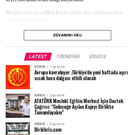
Rüzgârın ise genellikle batılı yönlerden orta kuvvette
esmesi öngörülüyor.
DEVAMINI OKU
LATEST
TRENDING
VIDEOS
DÜNYA
1 ay önce
Avrupa kavruluyor .Türkiye’de yeni haftada aşırı
sıcak hava dalgası etkili olacak
KIBRIS
2 ay önce
ATATÜRK Mesleki Eğitim Merkezi İçin Destek
Çağrısı: “Geleceğe Açılan Kapıyı Birlikte
Tamamlayalım”
KIBRIS
2 ay önce
Birkibris.com