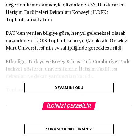
değerlendirmek amacıyla düzenlenen 33. Uluslararası
İletişim Fakülteleri Dekanları Konseyi (İLDEK)
Toplantısı’na katıldı.
DAÜ’den verilen bilgiye göre, her yıl geleneksel olarak
düzenlenen İLDEK toplantısı bu yıl Çanakkale Onsekiz
Mart Üniversitesi’nin ev sahipliğinde gerçekleştirildi.
Etkinliğe, Türkiye ve Kuzey Kıbrıs Türk Cumhuriyeti’nde
faaliyet gösteren üniversitelerin İletişim Fakültesi
dekanları ve dekan yardımcıları katıldı.
DEVAMINI OKU
Toplantıda, Doğu Akdeniz Üniversitesi İletişim
Fakültesi’nin kurucu dekanı Prof. Dr. Aysel Aziz de yer
aldı. Aziz, toplantı süresince iletişim eğitiminin
İLGİNİZİ ÇEKEBİLİR
geleceğine yönelik değerlendirmelerde bulunarak,
akademik camiada bilgi ve deneyim paylaşımına katkı
sundu.
YORUM YAPABILIRSINIZ