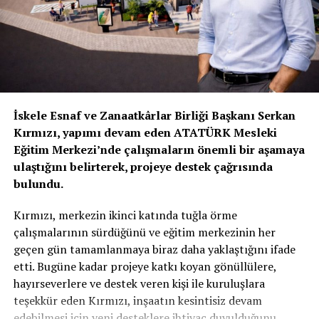
bir yol izlenmesi gerektiğini vurgulayan Ersoy, ilerleyen
günlerde yapay zekâ üzerine fakülte olarak daha fazla
bilimsel organizasyon yapacaklarını da kaydetti.
İLGİLİ KONU:
UP NEXT
İskele Esnaf ve Zanaatkârlar Birliği Başkanı Serkan
Alper Gezeravcı BRT’ye konuştu:“Türkiye Cumhuriyeti ve
Kırmızı, yapımı devam eden ATATÜRK Mesleki
KKTC etle tırnak gibi ayrılmaz bir parçadır”
Eğitim Merkezi’nde çalışmaların önemli bir aşamaya
KAÇIRMAYIN
ulaştığını belirterek, projeye destek çağrısında
UKÜ ile Çek Teknik Üniversitesi arasında işbirliği
bulundu.
protokolü İmzalandı
Kırmızı, merkezin ikinci katında tuğla örme
çalışmalarının sürdüğünü ve eğitim merkezinin her
geçen gün tamamlanmaya biraz daha yaklaştığını ifade
etti. Bugüne kadar projeye katkı koyan gönüllülere,
hayırseverlere ve destek veren kişi ile kuruluşlara
teşekkür eden Kırmızı, inşaatın kesintisiz devam
edebilmesi için yeni desteklere ihtiyaç duyulduğunu