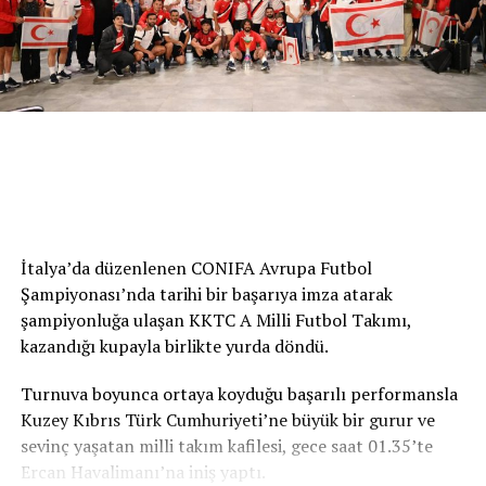
Kırmızı açıklamasında, “Bu proje, ülkemizin ihtiyaç
duyduğu kalifiye iş gücünü yetiştirecek ve gençlerimize
yeni fırsatlar sunacaktır. Bugüne kadar yüzlerce kişinin
desteğiyle önemli bir mesafe kat ettik. İkinci katın tuğla
örme aşamasına geldik. Ancak eksilen tuğla ve diğer yapı
malzemelerinin temin edilmesi gerekiyor. Bu noktadan
sonra projenin durması kabul edilemez. Artık sona
yaklaşıyoruz ve hep birlikte başladığımız bu eseri
tamamlamak zorundayız” ifadelerini kullandı.
Toplumun Tüm Kesimlerine Destek
İtalya’da düzenlenen CONIFA Avrupa Futbol
Şampiyonası’nda tarihi bir başarıya imza atarak
Çağrısı
şampiyonluğa ulaşan KKTC A Milli Futbol Takımı,
kazandığı kupayla birlikte yurda döndü.
Toplumun her kesimine çağrıda bulunan Kırmızı,
yapılacak küçük veya büyük her katkının büyük önem
Turnuva boyunca ortaya koyduğu başarılı performansla
taşıdığını belirterek, “Bu proje siyaset üstüdür, gelecek
Kuzey Kıbrıs Türk Cumhuriyeti’ne büyük bir gurur ve
nesillere yapılan bir yatırımdır. Yapılacak her bağış,
sevinç yaşatan milli takım kafilesi, gece saat 01.35’te
verilecek her destek ve uzatılacak her yardım eli,
Ercan Havalimanı’na iniş yaptı.