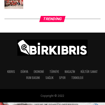
TRENDING
KIBRIS
DÜNYA
EKONOMI
TÜRKIYE
MAGAZIN
KÜLTÜR SANAT
RUM BASINI
SAĞLIK
SPOR
TEKNOLOJI
Copyright © 2022