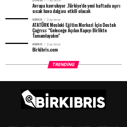
DÜNYA
1 ay önce
Avrupa kavruluyor .Türkiye’de yeni haftada aşırı
sıcak hava dalgası etkili olacak
KIBRIS
2 ay önce
ATATÜRK Mesleki Eğitim Merkezi İçin Destek
Çağrısı: “Geleceğe Açılan Kapıyı Birlikte
Tamamlayalım”
KIBRIS
2 ay önce
Birkibris.com
TRENDING