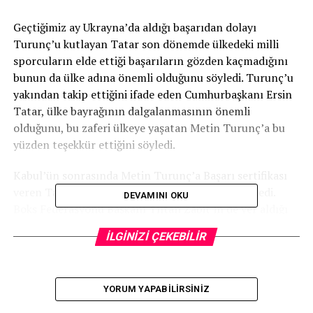
Geçtiğimiz ay Ukrayna’da aldığı başarıdan dolayı
Turunç’u kutlayan Tatar son dönemde ülkedeki milli
sporcuların elde ettiği başarıların gözden kaçmadığını
bunun da ülke adına önemli olduğunu söyledi. Turunç’u
yakından takip ettiğini ifade eden Cumhurbaşkanı Ersin
Tatar, ülke bayrağının dalgalanmasının önemli
olduğunu, bu zaferi ülkeye yaşatan Metin Turunç’a bu
yüzden teşekkür ettiğini söyledi.
Kabul’ün sonrasında Metin Turunç’a Başarı sertifikası
veren Tatar, Turunç’a başarılarının devamını diledi.
DEVAMINI OKU
Boks Federasyonu Başkanı Yıltan Zabit’in de yer aldığı
kabulde, Cumhurbaşkanı Tatar’a Sertaç Bozatlı ve Aydın
İLGİNİZİ ÇEKEBİLİR
Akkurt eşlik etti.
YORUM YAPABILIRSINIZ
İLGİLİ KONU: