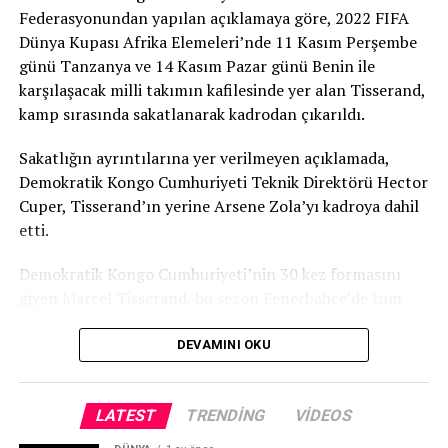
üst üste geldi. Bizim esas hedefimiz Dünya Şampiyonası.
Federasyonundan yapılan açıklamaya göre, 2022 FIFA
Avrupa Şampiyonası’na antrenman olsun diye gittik.
Dünya Kupası Afrika Elemeleri’nde 11 Kasım Perşembe
Ona rağmen bu derecenin çıkması mutluluk verici.”
günü Tanzanya ve 14 Kasım Pazar günü Benin ile
karşılaşacak milli takımın kafilesinde yer alan Tisserand,
kamp sırasında sakatlanarak kadrodan çıkarıldı.
Sakatlığın ayrıntılarına yer verilmeyen açıklamada,
Demokratik Kongo Cumhuriyeti Teknik Direktörü Hector
TRT
Cuper, Tisserand’ın yerine Arsene Zola’yı kadroya dahil
etti.
Demokratik Kongo Cumhuriyeti’nin 30 kez formasını
giyen Marcel Tisserand, bu sezon Fenerbahçe’de tüm
kulvarlarda 12 maçta görev aldı.
DEVAMINI OKU
TRT
LATEST
TRENDING
VIDEOS