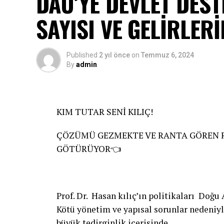
DAÜ’YE DEVLET DES
SAYISI VE GELİRLER
Published
2 yıl önce
on
Temmuz 6, 2024
By
admin
KIM TUTAR SENİ KILIÇ!
ÇÖZÜMÜ GEZMEKTE VE RANTA GÖREN RE
GÖTÜRÜYOR👈
Prof. Dr. Hasan kılıç’ın politikaları Doğu
Kötü yönetim ve yapısal sorunlar nedeniyle
büyük tedirginlik içerisinde.