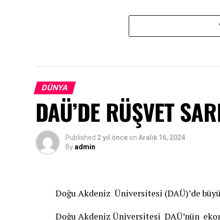
DÜNYA
DAÜ’DE RÜŞVET SAR
Published
2 yıl önce
on
Aralık 16, 2024
By
admin
Doğu Akdeniz Üniversitesi (DAÜ)’de büyü
Doğu Akdeniz Üniversitesi DAÜ’nün ekono