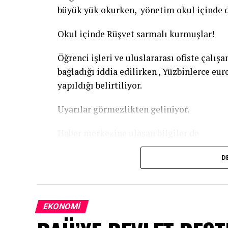
büyük yük okurken, yönetim okul içinde d
Okul içinde Rüşvet sarmalı kurmuşlar!
Öğrenci işleri ve uluslararası ofiste çalışa
bağladığı iddia edilirken , Yüzbinlerce eur
yapıldığı belirtiliyor.
Uyarılar görmezlikten geliniyor.
Haber merkezine ulaşan bilgiler de
İlgili makamlardan gelen uyarılara, Rektör
D
EKONOMI