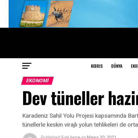
KIBRIS
DÜNYA
EKO
EKONOMI
Dev tüneller hazi
Karadeniz Sahil Yolu Projesi kapsamında Bartın’
tünellerle keskin virajlı yolun tehlikeleri de or
Published
5 yıl önce
on
Mayıs 30, 2021