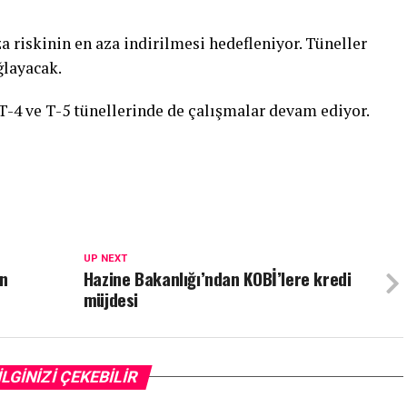
a riskinin en aza indirilmesi hedefleniyor. Tüneller
ğlayacak.
-4 ve T-5 tünellerinde de çalışmalar devam ediyor.
UP NEXT
on
Hazine Bakanlığı’ndan KOBİ’lere kredi
müjdesi
İLGİNİZİ ÇEKEBİLİR