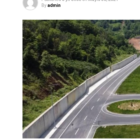
By
admin