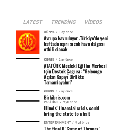
LATEST
TRENDING
VIDEOS
DÜNYA
1 ay önce
Avrupa kavruluyor .Türkiye’de yeni
haftada aşırı sıcak hava dalgası
etkili olacak
KIBRIS
2 ay önce
ATATÜRK Mesleki Eğitim Merkezi
İçin Destek Çağrısı: “Geleceğe
Açılan Kapıyı Birlikte
Tamamlayalım”
KIBRIS
2 ay önce
Birkibris.com
POLITICS
9 yıl önce
Illinois’ financial crisis could
bring the state to a halt
ENTERTAINMENT
9 yıl önce
The final 6 ‘Game of Thrones’