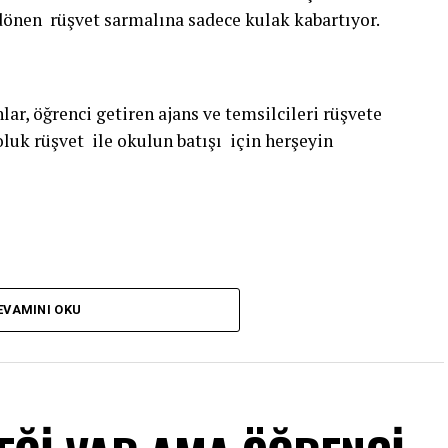
önen rüşvet sarmalına sadece kulak kabartıyor.
nlar, öğrenci getiren ajans ve temsilcileri rüşvete
oluk rüşvet ile okulun batışı için herşeyin
 kulak tıkıyor. İhbarlar sümenaltı ediliyor.
EVAMINI OKU