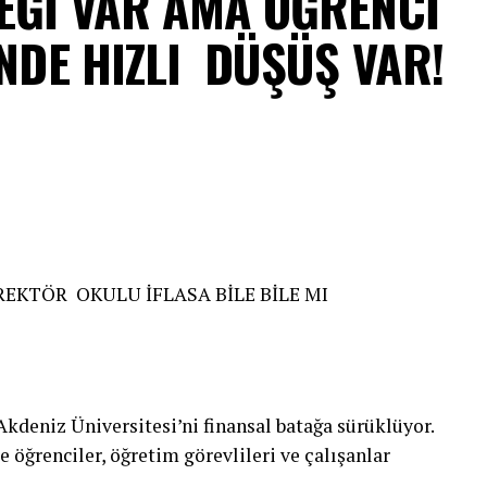
TEĞİ VAR AMA ÖĞRENCİ
İNDE HIZLI DÜŞÜŞ VAR!
KTÖR OKULU İFLASA BİLE BİLE MI
 Akdeniz Üniversitesi’ni finansal batağa sürüklüyor.
 öğrenciler, öğretim görevlileri ve çalışanlar