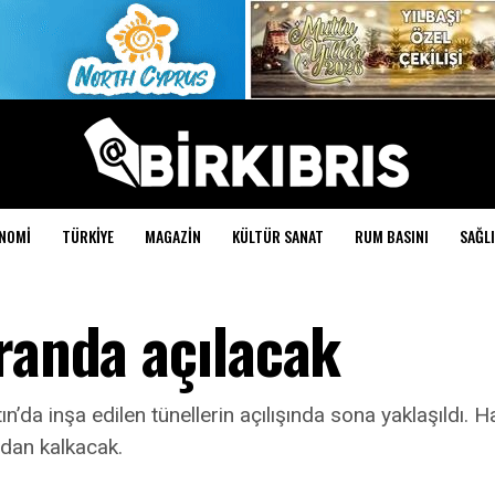
NOMI
TÜRKIYE
MAGAZIN
KÜLTÜR SANAT
RUM BASINI
SAĞLI
randa açılacak
da inşa edilen tünellerin açılışında sona yaklaşıldı. Ha
tadan kalkacak.