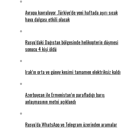
Avrupa kavruluyor .Türkiye’de yeni haftada aşırı sıcak
hava dalgası etkili olacak
Rusya’daki Dağıstan bölgesinde helikopterin düşmesi
sonucu 4 kişi öldü
Irak’ın orta ve güney kesimi tamamen elektriksiz kaldı
Azerbaycan ile Ermenistan’ın parafladığı barış
anlaşmasının metni açıklandı
Rusya’da WhatsApp ve Telegram üzerinden aramalar