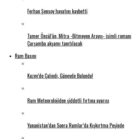
Ferhan Şensoy hayatını kaybetti
Tamer Öncül’ün, Mitra -Bitmeyen Arayış- isimli romanı
Çarşamba akşamı tanıtılacak
Rum Basını
Kuzey’de Çalındı, Güneyde Bulundu!
Rum Meteorolojiden şiddetli fırtına uyarısı
Yunanistan’dan Sonra Rumlar’da Kışkırtma Peşinde