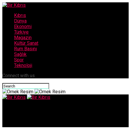
Kıbrıs
Dünya
Ekonomi
Türkiye
Magazin
Kültür Sanat
Rum Basını
Sağlık
Spor
Teknoloji
Connect with us
Bir Kıbrıs
Dikkatsiz motosiklet sürücüsü yaralandı!