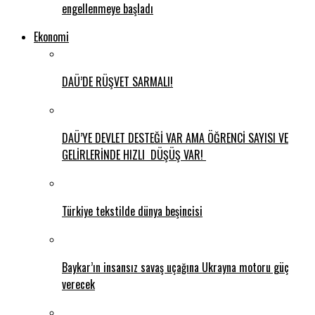
engellenmeye başladı
Ekonomi
DAÜ’DE RÜŞVET SARMALI!
DAÜ’YE DEVLET DESTEĞİ VAR AMA ÖĞRENCİ SAYISI VE
GELİRLERİNDE HIZLI DÜŞÜŞ VAR!
Türkiye tekstilde dünya beşincisi
Baykar’ın insansız savaş uçağına Ukrayna motoru güç
verecek