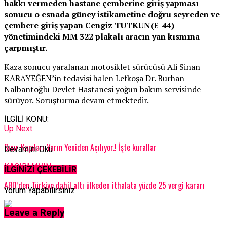
hakkı vermeden hastane çemberine giriş yapması
sonucu o esnada güney istikametine doğru seyreden ve
çembere giriş yapan Cengiz TUTKUN(E-44)
yönetimindeki MM 322 plakalı aracın yan kısmına
çarpmıştır.
Kaza sonucu yaralanan motosiklet sürücüsü Ali Sinan
KARAYEĞEN’in tedavisi halen Lefkoşa Dr. Burhan
Nalbantoğlu Devlet Hastanesi yoğun bakım servisinde
sürüyor. Soruşturma devam etmektedir.
İLGİLİ KONU:
Up Next
Sınır Kapıları Yarın Yeniden Açılıyor.! İşte kurallar
Devamını Oku
KAÇIRMAYIN
İLGİNİZİ ÇEKEBİLİR
ABD’den Türkiye dahil altı ülkeden ithalata yüzde 25 vergi kararı
Yorum Yapabilirsiniz
Leave a Reply