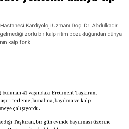
lir. Şapka, gözlük hatta şu aralar maske bile
Hastanesi Kardiyoloji Uzmanı Doç. Dr. Abdülkadir
rli gelmediği zorlu bir kalp ritim bozukluğundan dünya
anın kalp fonk
ji uzmanlarının önemle üzerinde durduğu
el ve kimyasal olmak üzere iki gruba ayrılıyor.
ldiğini şöyle açıklıyor:
maddeyi en az barındıran, daha çok bariyer
uklar ve hamilelerde bunun kullanılmasını tercih
 geçiyor ama yine bunlar da pek çok testten geçen
i) bulunan 41 yaşındaki Ercüment Taşkıran,
 elde ediliyor.”
aşırı terleme, bunalma, bayılma ve kalp
rmeye çalışıyordu.
lanırken dikkat edilmesi gereken birtakım detaylar
mediği Taşkıran, bir gün evinde bayılması üzerine