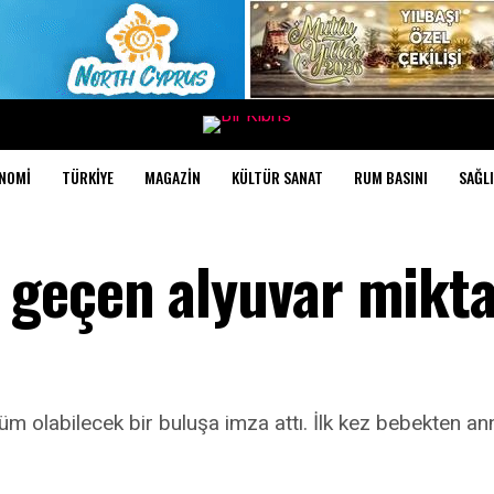
NOMI
TÜRKIYE
MAGAZIN
KÜLTÜR SANAT
RUM BASINI
SAĞLI
geçen alyuvar mikta
üm olabilecek bir buluşa imza attı. İlk kez bebekten a