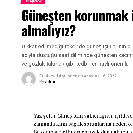
YAŞAM
Güneşten korunmak i
almalıyız?
Dikkat edilmediği takdirde güneş ışınlarının ci
açıyla düştüğü saat diliminde güneşten kaçın
ve gözlük takmak gibi tedbirler hayli önemli.
Published
4 yıl önce
on
Ağustos 16, 2022
By
admin
Yaz geldi. Güneş tüm yakıcılığıyla ışıldıyo
zamanda kimi sağlık sorunlarına neden olabi
Bu olumsuz etkilerden uzak durmak için çe