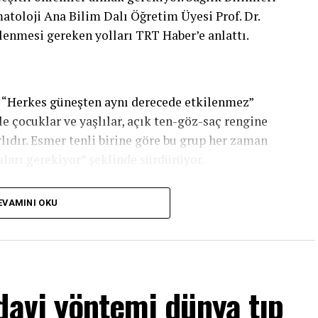
toloji Ana Bilim Dalı Öğretim Üyesi Prof. Dr.
lenmesi gereken yolları TRT Haber’e anlattı.
ı. “Herkes güneşten aynı derecede etkilenmez”
kle çocuklar ve yaşlılar, açık ten-göz-saç rengine
lıdır. Esmer tenli birine göre bu grup her zaman
aları gerekiyor” şeklinde sürdürüyor.
ilk kural Prof. Dr. Zindancı’ya göre şu: “Etkili
EVAMINI OKU
i. Bu da güneşin dik açılarla geldiği 11.00-15.00
zım. Bu saatlerden kaçınacağız.”
er ayrıntı ise blokaj:
davi yöntemi dünya tıp
irsiniz. Öncelikle güneşe karşı hassas olan
Giysiler çok kalın olmayan, ışığı yansıtacak