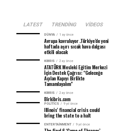
LATEST
TRENDING
VIDEOS
DÜNYA
1 ay önce
Avrupa kavruluyor .Türkiye’de yeni
haftada aşırı sıcak hava dalgası
etkili olacak
KIBRIS
2 ay önce
ATATÜRK Mesleki Eğitim Merkezi
İçin Destek Çağrısı: “Geleceğe
Açılan Kapıyı Birlikte
Tamamlayalım”
KIBRIS
2 ay önce
Birkibris.com
POLITICS
9 yıl önce
Illinois’ financial crisis could
bring the state to a halt
ENTERTAINMENT
9 yıl önce
The final 6 ‘Game of Thrones’