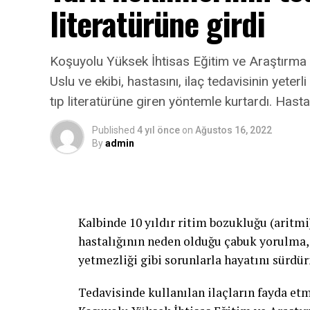
literatürüne girdi
tarzda açık renkli, gevşek uzun kollu olabi
güneşten koruyor.”
Koşuyolu Yüksek İhtisas Eğitim ve Araştırma 
Güneş koruyucu krem kullanmak şart
Uslu ve ekibi, hastasını, ilaç tedavisinin yete
tıp literatürüne giren yöntemle kurtardı. Hast
Bir diğer korunma yöntemi ise dermatolo
koruyucu kremler… Koruyucu ürünler fiziks
Published
4 yıl önce
on
Ağustos 16, 2022
Prof. Dr. Zindancı bu ayrımın ne anlama ge
By
admin
“Fiziksel koruyucular içlerinde kimyasal 
oluşturan ürünler. Özellikle yaşlılar, çoc
ediyoruz. Diğer ürünler ise kimyasal diye
Kalbinde 10 yıldır ritim bozukluğu (aritm
ürünler. Yine zararlı olmayan maddelerden
hastalığının neden olduğu çabuk yorulma, 
30 faktör ve üstü koruyucu krem önerisi
yetmezliği gibi sorunlarla hayatını sürdü
Güneş koruyucularını satın alırken ve kul
Tedavisinde kullanılan ilaçların fayda et