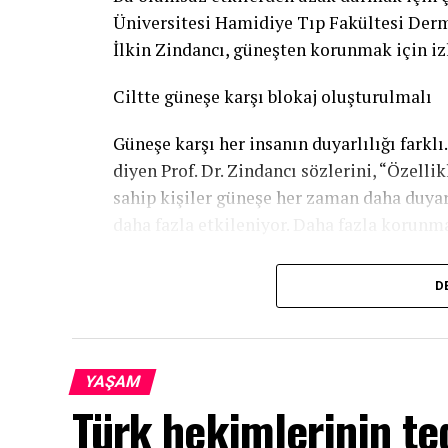
Üniversitesi Hamidiye Tıp Fakültesi Derma
İlkin Zindancı, güneşten korunmak için iz
Ciltte güneşe karşı blokaj oluşturulmalı
Güneşe karşı her insanın duyarlılığı farkl
diyen Prof. Dr. Zindancı sözlerini, “Özelli
sahip kişiler güneşe her zaman daha duyar
daha fazla etkileniyor. Daha fazla korunm
Güneşin zararlı etkilerinden korunmak için 
D
olduğu saatte güneşten kaçınmak çok öneml
saatleri arası. Bunu özelikle belirtmek la
Prof. Dr. Zindancı’nın dikkat çektiği bir diğ
YAŞAM
Türk hekimlerinin te
“Blokajı öncelikle kıyafetlerle oluşturabil
kişilerde bunu muhakkak belirtmek lazım. 