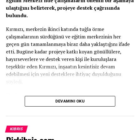
Eğitim Merkezi’nde çalışmaların önemli bir aşamaya
ulaştığını belirterek, projeye destek çağrısında
bulundu.
Kırmızı, merkezin ikinci katında tuğla örme
çalışmalarının sürdüğünü ve eğitim merkezinin her
geçen gün tamamlanmaya biraz daha yaklaştığını ifade
etti. Bugüne kadar projeye katkı koyan gönüllülere,
hayırseverlere ve destek veren kişi ile kuruluşlara
teşekkür eden Kırmızı, inşaatın kesintisiz devam
edebilmesi için yeni desteklere ihtiyaç duyulduğunu
söyledi.
Özellikle tuğla başta olmak üzere çeşitli inşaat
DEVAMINI OKU
malzemelerinin temin edilmesinin önem taşıdığını
vurgulayan Kırmızı, projenin tamamen gönüllü katkılar ve
ülkenin geleceğine yatırım yapma anlayışıyla bugünlere
geldiğini kaydetti.
KIBRIS