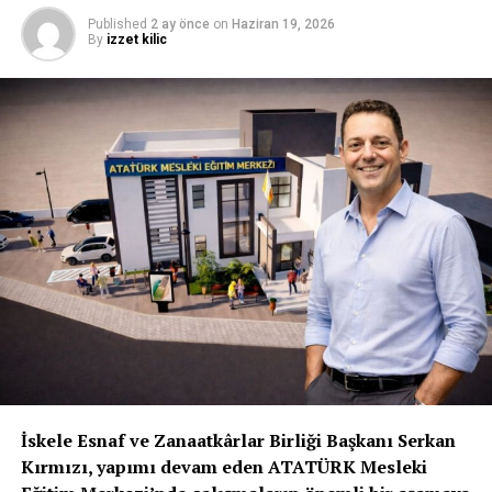
Published
2 ay önce
on
Haziran 19, 2026
By
izzet kilic
İskele Esnaf ve Zanaatkârlar Birliği Başkanı Serkan
Kırmızı, yapımı devam eden ATATÜRK Mesleki