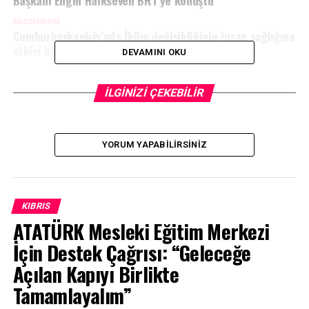
KAÇIRMAYIN
Cumhurbaşkanlığı’nda İklim değişikliğinin insan sağlığına
etkisi konuşulacak
DEVAMINI OKU
İLGİNİZİ ÇEKEBİLİR
YORUM YAPABILIRSINIZ
KIBRIS
ATATÜRK Mesleki Eğitim Merkezi
İçin Destek Çağrısı: “Geleceğe
Açılan Kapıyı Birlikte
Tamamlayalım”