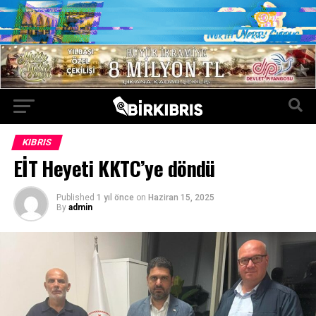
KIBRIS
EİT Heyeti KKTC’ye döndü
Published
1 yıl önce
on
Haziran 15, 2025
By
admin