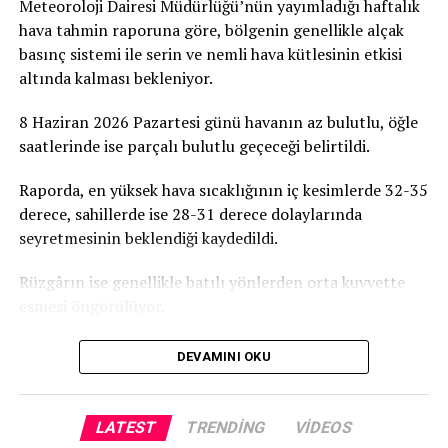
Meteoroloji Dairesi Müdürlüğü’nün yayımladığı haftalık
hava tahmin raporuna göre, bölgenin genellikle alçak
basınç sistemi ile serin ve nemli hava kütlesinin etkisi
altında kalması bekleniyor.
8 Haziran 2026 Pazartesi günü havanın az bulutlu, öğle
saatlerinde ise parçalı bulutlu geçeceği belirtildi.
Raporda, en yüksek hava sıcaklığının iç kesimlerde 32-35
derece, sahillerde ise 28-31 derece dolaylarında
seyretmesinin beklendiği kaydedildi.
Rüzgârın ise genellikle batılı yönlerden orta kuvvette
esmesi öngörülüyor.
DEVAMINI OKU
LATEST
TRENDING
VIDEOS