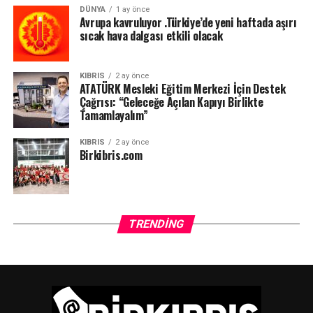
DÜNYA
1 ay önce
Avrupa kavruluyor .Türkiye’de yeni haftada aşırı
sıcak hava dalgası etkili olacak
KIBRIS
2 ay önce
ATATÜRK Mesleki Eğitim Merkezi İçin Destek
Çağrısı: “Geleceğe Açılan Kapıyı Birlikte
Tamamlayalım”
KIBRIS
2 ay önce
Birkibris.com
TRENDING