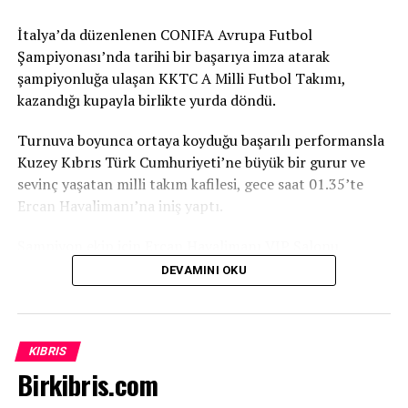
Toplumun Tüm Kesimlerine Destek
İtalya’da düzenlenen CONIFA Avrupa Futbol
Şampiyonası’nda tarihi bir başarıya imza atarak
Çağrısı
şampiyonluğa ulaşan KKTC A Milli Futbol Takımı,
kazandığı kupayla birlikte yurda döndü.
Toplumun her kesimine çağrıda bulunan Kırmızı,
yapılacak küçük veya büyük her katkının büyük önem
Turnuva boyunca ortaya koyduğu başarılı performansla
taşıdığını belirterek, “Bu proje siyaset üstüdür, gelecek
Kuzey Kıbrıs Türk Cumhuriyeti’ne büyük bir gurur ve
nesillere yapılan bir yatırımdır. Yapılacak her bağış,
sevinç yaşatan milli takım kafilesi, gece saat 01.35’te
verilecek her destek ve uzatılacak her yardım eli,
Ercan Havalimanı’na iniş yaptı.
çocuklarımızın ve gençlerimizin geleceğine atılmış bir
imza olacaktır. Tüm duyarlı vatandaşlarımızı, iş
Şampiyon ekip için Ercan Havalimanı VIP Salonu
insanlarımızı, sivil toplum örgütlerimizi ve
önünde coşkulu bir karşılama düzenlendi.
DEVAMINI OKU
gönüllülerimizi ATATÜRK Mesleki Eğitim Merkezi
Futbolseverlerin ve sporcuların ailelerinin yoğun katılım
projesine destek olmaya davet ediyoruz” dedi.
gösterdiği bu tarihi anlar, canlı yayınla ekranlara
taşınarak tüm ülke genelinde paylaşıldı.
Birçok Meslek Dalında Eğitim Verilecek
KIBRIS
Birkibris.com
Tamamlanmasının ardından ATATÜRK Mesleki Eğitim