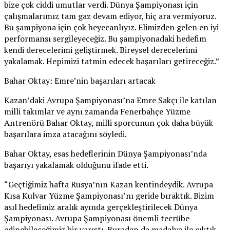
bize çok ciddi umutlar verdi. Dünya Şampiyonası için
çalışmalarımız tam gaz devam ediyor, hiç ara vermiyoruz.
Bu şampiyona için çok heyecanlıyız. Elimizden gelen en iyi
performansı sergileyeceğiz. Bu şampiyonadaki hedefim
kendi derecelerimi geliştirmek. Bireysel derecelerimi
yakalamak. Hepimizi tatmin edecek başarıları getireceğiz.”
Bahar Oktay: Emre’nin başarıları artacak
Kazan’daki Avrupa Şampiyonası’na Emre Sakçı ile katılan
milli takımlar ve aynı zamanda Fenerbahçe Yüzme
Antrenörü Bahar Oktay, milli sporcunun çok daha büyük
başarılara imza atacağını söyledi.
Bahar Oktay, esas hedeflerinin Dünya Şampiyonası’nda
başarıyı yakalamak olduğunu ifade etti.
“Geçtiğimiz hafta Rusya’nın Kazan kentindeydik. Avrupa
Kısa Kulvar Yüzme Şampiyonası’nı geride bıraktık. Bizim
asıl hedefimiz aralık ayında gerçekleştirilecek Dünya
Şampiyonası. Avrupa Şampiyonası önemli tecrübe
edinebileceğimiz bir yarıştı. Buradan da madalya ile çıktık.