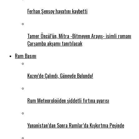
Ferhan Şensoy hayatını kaybetti
Tamer Öncül’ün, Mitra -Bitmeyen Arayış- isimli romanı
Çarşamba akşamı tanıtılacak
Rum Basını
Kuzey’de Çalındı, Güneyde Bulundu!
Rum Meteorolojiden şiddetli fırtına uyarısı
Yunanistan’dan Sonra Rumlar’da Kışkırtma Peşinde