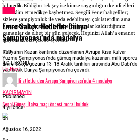
bilmedik. Bildiğim tek şey ise kimse saygınlığını kendi elleri
Spor
ile teslim etmedikçe kaybetmez. Sevgili Fenerbahçeliler;
sizlere şampiyonluk ile veda edebilmeyi çok isterdim ama
Emre Sakçı: Hedefim Dünya
nasip olmadı. İnşallah beraberce kupalar kaldırdığımız
zamanlar da elbet bir gün gelecek. Hepinizi Allah’a emanet
Şampiyonası’nda madalya
ediyorum. Sizi çok seviyorum.”
TRT
Rusya’nın Kazan kentinde düzenlenen Avrupa Kısa Kulvar
Yüzme Şampiyonası’nda gümüş madalya kazanan, milli sporcu
İLGİLİ KONU:
Emre Sakçı, gözünü 13-18 Aralık tarihleri arasında Abu Dabi’de
Up Next
yapılacak Dünya Şampiyonası’na çevirdi.
Para milli atletlerden Avrupa Şampiyonası’nda 4 madalya
KAÇIRMAYIN
Published
Şenol Güneş: İtalya maçı öncesi moral bulduk
4 yıl önce
on
Ağustos 16, 2022