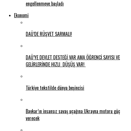
engellenmeye başladı
Ekonomi
DAÜ’DE RÜŞVET SARMALI!
DAÜ’YE DEVLET DESTEĞİ VAR AMA ÖĞRENCİ SAYISI VE
GELİRLERİNDE HIZLI DÜŞÜŞ VAR!
Türkiye tekstilde dünya beşincisi
Baykar’ın insansız savaş uçağına Ukrayna motoru güç
verecek