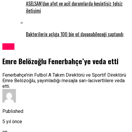
ASELSAN’dan afet ve acil durumlarda kesintisiz telsiz
iletişimi
Bakterilerin açlığa 100 bin yıl dayanabileceği saptandı
Spor
Emre Belözoğlu Fenerbahçe’ye veda etti
Fenerbahçe’nin Futbol A Takım Direktörü ve Sportif Direktörü
Emre Belözoğlu, yayımladığı mesajla sarı-lacivertlilere veda
etti.
Published
5 yıl önce
on