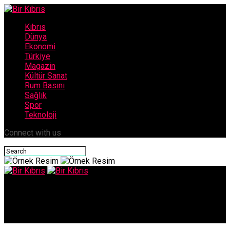
Kıbrıs
Dünya
Ekonomi
Türkiye
Magazin
Kültür Sanat
Rum Basını
Sağlık
Spor
Teknoloji
Connect with us
Bir Kıbrıs
Emre Belözoğlu Fenerbahçe’ye veda etti