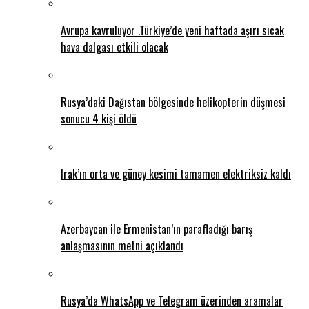
Avrupa kavruluyor .Türkiye’de yeni haftada aşırı sıcak
hava dalgası etkili olacak
Rusya’daki Dağıstan bölgesinde helikopterin düşmesi
sonucu 4 kişi öldü
Irak’ın orta ve güney kesimi tamamen elektriksiz kaldı
Azerbaycan ile Ermenistan’ın parafladığı barış
anlaşmasının metni açıklandı
Rusya’da WhatsApp ve Telegram üzerinden aramalar