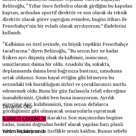
Belözoğlu, “Yıllar önce futbolcu olarak girdiğim bu kapıdan
kaptan, ardından sportif direktör ve son olarak da teknik
direktör olarak görev yaptığım evimden, bugün itibarı ile
Fenerbahçe’nin bir evladı olarak ayrılıyorum.” ifadelerini
kullandı.
“Kalbimin en özel yerinde, en büyük teşekkür Fenerbahçe
taraftarına.” diyen Belözoğlu, “Bu sezon her ne kadar
fiziken ayrı düşmüş olsak da kalbimiz, inancımız,
umutlarımız daima bir oldu. Anadolu’da, sokakta,
deplasmanda daima beni bağrınıza bastınız, umuduma
ortak oldunuz. Sonu hayal ettiğim gibi bitmeyen bu
sezondaki tek burukluğum sizleri ve çocuklarımızı mutlu
edememek oldu. Bunu bir gün fazlasıyla telafi edeceğime
inanabilirsiniz. Çünkü ben buna inanıyorum. Ayrılık
sürecime dair, kulübümüzü, tüm sezon defalarca
Devamını Oku
gördüğümüz gibi olmayacak senaryolarla yıpratmak
isteyenler mutlaka çıkacaktır. Son maçımızdan bugüne
İLGİNİZİ ÇEKEBİLİR
kadar, ismimi doğrudan hedef alarak yapılan bazı planlı
saldırılar karşısında özellikle sessiz kaldım. Bunun sebebi
Yorum Yapabilirsiniz