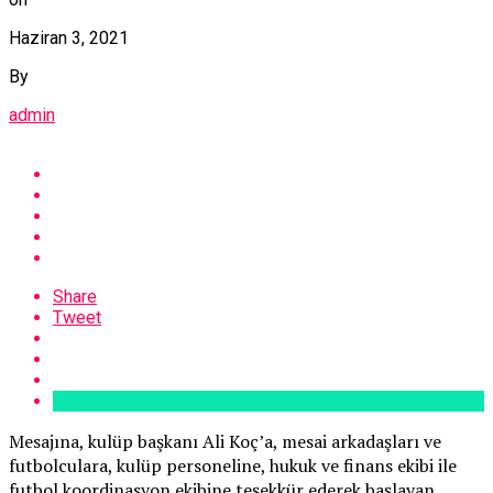
Haziran 3, 2021
By
admin
Share
Tweet
Mesajına, kulüp başkanı Ali Koç’a, mesai arkadaşları ve
futbolculara, kulüp personeline, hukuk ve finans ekibi ile
futbol koordinasyon ekibine teşekkür ederek başlayan