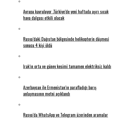
Avrupa kavruluyor .Türkiye’de yeni haftada aşırı sıcak
hava dalgası etkili olacak
Rusya’daki Dağıstan bölgesinde helikopterin düşmesi
sonucu 4 kişi öldü
Irak’ın orta ve güney kesimi tamamen elektriksiz kaldı
Azerbaycan ile Ermenistan’ın parafladığı barış
anlaşmasının metni açıklandı
Rusya’da WhatsApp ve Telegram üzerinden aramalar