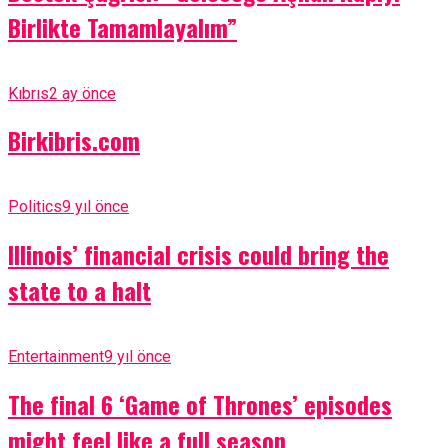
Birlikte Tamamlayalım”
Kıbrıs
2 ay önce
Birkibris.com
Politics
9 yıl önce
Illinois’ financial crisis could bring the
state to a halt
Entertainment
9 yıl önce
The final 6 ‘Game of Thrones’ episodes
might feel like a full season