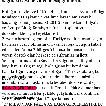
Sağlık Zirvesi’ne video mesaj gönderdi.
Erdoğan, devlet ve hükümet başkanları ile Avrupa Birliği
Komisyonu Başkanı ve katılımcıları selamlayarak
başladığı konuşmasına, G-20 Dönem Başkanı İtalya’ya
ve Avrupa Birliği Komisyonu’na bu toplantıyı
düzenledikleri için teşekkür etti.
Zirvenin başarılı geçmesini, Türkiye ve tüm insanlık için
hayırlara vesile olmasını dileyen Erdoğan, bugün kabul
edecekleri Roma Bildirgesi’nin hazırlanmasına katkı
veren, destek olan herkese de şükranlarını iletti.
Yeni tip koronavirüs (Kovid-19) salgınının, dünyada en
büyük mutluluğun sağlık olduğunu bir kez daha
hatırlattığını vurgulayan Erdoğan, “Türkiye olarak, bu
anlayışla salgının ilk günlerinden itibaren elimizdeki
Devamını Oku
imkanları vatandaşlarımızla beraber dost ve kardeş
ülkeler için de seferber ettik. Temel sağlık ekipmanları
İLGİNİZİ ÇEKEBİLİR
ve araçlarının hızlı bir şekilde geliştirilmesi, üretilmesi
Yorum Yapabilirsiniz
ve dağıtılmasını sağladık” diye konuştu.
“27 MİLYONDAN FAZLA AŞILAMA GERÇEKLEŞTİRDİK”