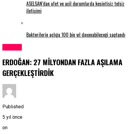
ASELSAN’dan afet ve acil durumlarda kesintisiz telsiz
iletişimi
Bakterilerin açlığa 100 bin yıl dayanabileceği saptandı
Türkiye
ERDOĞAN: 27 MİLYONDAN FAZLA AŞILAMA
GERÇEKLEŞTİRDİK
Published
5 yıl önce
on