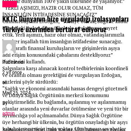
tablolar dünyanın 100’e yakın ülkesinde de yaşanıyor.”
Kıbrıs
“YERLİ AŞIMIZI, HAZIR OLUR OLMAZ, TÜM
İNSANLIĞIN İSTİFADESİNE SUNACAĞIZ”
KKTC Dünyanın bize uyguladığı izolasyonları
Cumhurbaşkanı Erdoğan, “Türkiye olarak, bugüne kadar
Türkiye üzerinden bertaraf ediyoruz
elimizdeki aşıları diğer ülkelerle paylaşmaya gayret
ettik. Yerli aşımızı, hazır olur olmaz, vatandaşlarımızla
beraber inşallah tüm insanlığın istifadesine sunacağız.
Çok-taraflı finansal kuruluşların ve girişimlerin aşıya
adil erişim konusundaki çabalarını destekliyoruz”
ifadelerini kullandı.
Published
Salgınlara karşı alınacak kontrol tedbirlerinin koordineli
2 yıl önce
ve orantılı olması gerektiğini de vurgulayan Erdoğan,
sözlerini şöyle sürdürdü:
on
“Sağlık ve ekonomi arasındaki hassas dengeyi gözetmeli
Mart 25, 2024
ve Dünya Sağlık Örgütünün merkezi konumunu
pekiştirmelidir. Bu bağlamda, aşılanmış ve aşılanmamış
By
olanlar arasında yeni duvarlar örülmesine ve yeni tür bir
admin
ayrımcılığa yol açılmamalıdır. Dünya Sağlık Örgütüne
üye herhangi bir ülkenin, bu örgütün onayladığı bir aşıyı
kabul etmemesinin izahı yoktur. Uluslararası seyahatler
Başbakan Ünal Üstel, Türk Karate Milli Takımı’nın Avrupa