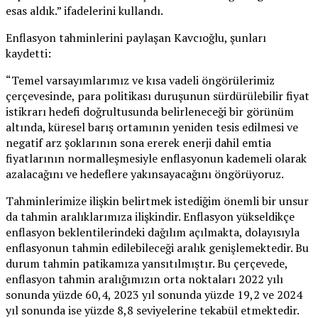
esas aldık.” ifadelerini kullandı.
Enflasyon tahminlerini paylaşan Kavcıoğlu, şunları
kaydetti:
“Temel varsayımlarımız ve kısa vadeli öngörülerimiz
çerçevesinde, para politikası duruşunun sürdürülebilir fiyat
istikrarı hedefi doğrultusunda belirleneceği bir görünüm
altında, küresel barış ortamının yeniden tesis edilmesi ve
negatif arz şoklarının sona ererek enerji dahil emtia
fiyatlarının normalleşmesiyle enflasyonun kademeli olarak
azalacağını ve hedeflere yakınsayacağını öngörüyoruz.
Tahminlerimize ilişkin belirtmek istediğim önemli bir unsur
da tahmin aralıklarımıza ilişkindir. Enflasyon yükseldikçe
enflasyon beklentilerindeki dağılım açılmakta, dolayısıyla
enflasyonun tahmin edilebileceği aralık genişlemektedir. Bu
durum tahmin patikamıza yansıtılmıştır. Bu çerçevede,
enflasyon tahmin aralığımızın orta noktaları 2022 yılı
sonunda yüzde 60,4, 2023 yıl sonunda yüzde 19,2 ve 2024
yıl sonunda ise yüzde 8,8 seviyelerine tekabül etmektedir.