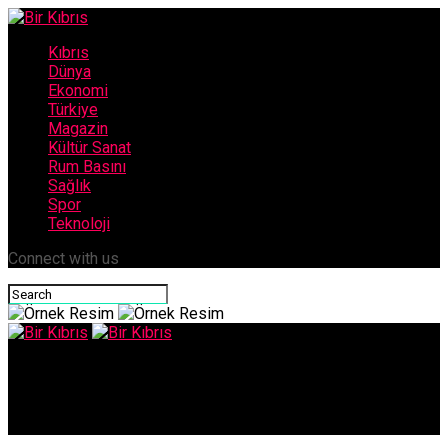
Kıbrıs
Dünya
Ekonomi
Türkiye
Magazin
Kültür Sanat
Rum Basını
Sağlık
Spor
Teknoloji
Connect with us
Bir Kıbrıs
ERDOĞAN: 27 MİLYONDAN FAZLA AŞILAMA GERÇEKLEŞTİRDİK