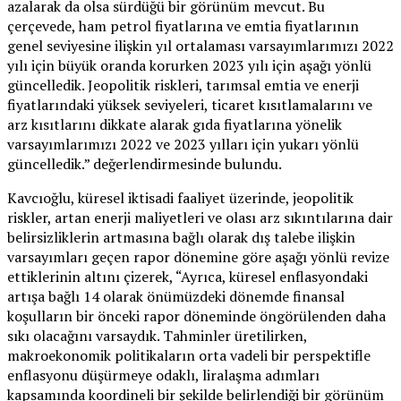
azalarak da olsa sürdüğü bir görünüm mevcut. Bu
çerçevede, ham petrol fiyatlarına ve emtia fiyatlarının
genel seviyesine ilişkin yıl ortalaması varsayımlarımızı 2022
yılı için büyük oranda korurken 2023 yılı için aşağı yönlü
güncelledik. Jeopolitik riskleri, tarımsal emtia ve enerji
fiyatlarındaki yüksek seviyeleri, ticaret kısıtlamalarını ve
arz kısıtlarını dikkate alarak gıda fiyatlarına yönelik
varsayımlarımızı 2022 ve 2023 yılları için yukarı yönlü
güncelledik.” değerlendirmesinde bulundu.
Kavcıoğlu, küresel iktisadi faaliyet üzerinde, jeopolitik
riskler, artan enerji maliyetleri ve olası arz sıkıntılarına dair
belirsizliklerin artmasına bağlı olarak dış talebe ilişkin
varsayımları geçen rapor dönemine göre aşağı yönlü revize
ettiklerinin altını çizerek, “Ayrıca, küresel enflasyondaki
artışa bağlı 14 olarak önümüzdeki dönemde finansal
koşulların bir önceki rapor döneminde öngörülenden daha
sıkı olacağını varsaydık. Tahminler üretilirken,
makroekonomik politikaların orta vadeli bir perspektifle
enflasyonu düşürmeye odaklı, liralaşma adımları
kapsamında koordineli bir şekilde belirlendiği bir görünüm