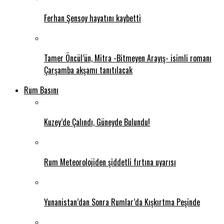
Ferhan Şensoy hayatını kaybetti
Tamer Öncül’ün, Mitra -Bitmeyen Arayış- isimli romanı
Çarşamba akşamı tanıtılacak
Rum Basını
Kuzey’de Çalındı, Güneyde Bulundu!
Rum Meteorolojiden şiddetli fırtına uyarısı
Yunanistan’dan Sonra Rumlar’da Kışkırtma Peşinde