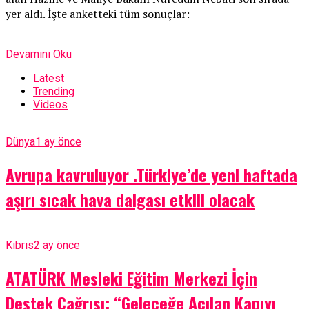
yer aldı. İşte anketteki tüm sonuçlar:
Devamını Oku
Latest
Trending
Videos
Dünya
1 ay önce
Avrupa kavruluyor .Türkiye’de yeni haftada
aşırı sıcak hava dalgası etkili olacak
Kıbrıs
2 ay önce
ATATÜRK Mesleki Eğitim Merkezi İçin
Destek Çağrısı: “Geleceğe Açılan Kapıyı