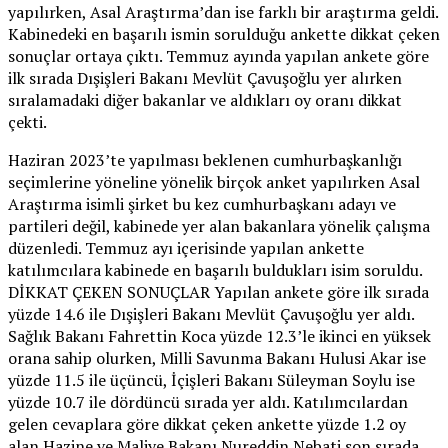
yapılırken, Asal Araştırma’dan ise farklı bir araştırma geldi.
Kabinedeki en başarılı ismin sorulduğu ankette dikkat çeken
sonuçlar ortaya çıktı. Temmuz ayında yapılan ankete göre
ilk sırada Dışişleri Bakanı Mevlüt Çavuşoğlu yer alırken
sıralamadaki diğer bakanlar ve aldıkları oy oranı dikkat
çekti.
Haziran 2023’te yapılması beklenen cumhurbaşkanlığı
seçimlerine yöneline yönelik birçok anket yapılırken Asal
Araştırma isimli şirket bu kez cumhurbaşkanı adayı ve
partileri değil, kabinede yer alan bakanlara yönelik çalışma
düzenledi. Temmuz ayı içerisinde yapılan ankette
katılımcılara kabinede en başarılı buldukları isim soruldu.
DİKKAT ÇEKEN SONUÇLAR Yapılan ankete göre ilk sırada
yüzde 14.6 ile Dışişleri Bakanı Mevlüt Çavuşoğlu yer aldı.
Sağlık Bakanı Fahrettin Koca yüzde 12.3’le ikinci en yüksek
orana sahip olurken, Milli Savunma Bakanı Hulusi Akar ise
yüzde 11.5 ile üçüncü, İçişleri Bakanı Süleyman Soylu ise
yüzde 10.7 ile dördüncü sırada yer aldı. Katılımcılardan
gelen cevaplara göre dikkat çeken ankette yüzde 1.2 oy
alan Hazine ve Maliye Bakanı Nureddin Nebati son sırada