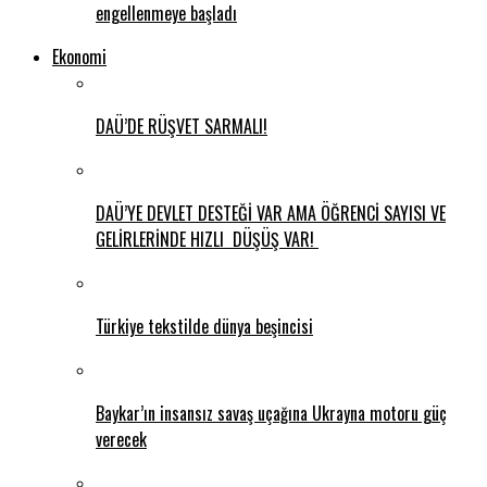
engellenmeye başladı
Ekonomi
DAÜ’DE RÜŞVET SARMALI!
DAÜ’YE DEVLET DESTEĞİ VAR AMA ÖĞRENCİ SAYISI VE
GELİRLERİNDE HIZLI DÜŞÜŞ VAR!
Türkiye tekstilde dünya beşincisi
Baykar’ın insansız savaş uçağına Ukrayna motoru güç
verecek