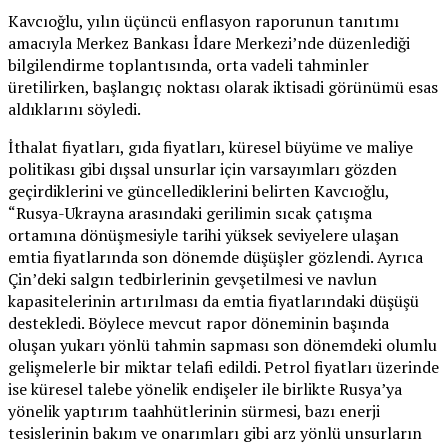
Kavcıoğlu, yılın üçüncü enflasyon raporunun tanıtımı
amacıyla Merkez Bankası İdare Merkezi’nde düzenlediği
bilgilendirme toplantısında, orta vadeli tahminler
üretilirken, başlangıç noktası olarak iktisadi görünümü esas
aldıklarını söyledi.
İthalat fiyatları, gıda fiyatları, küresel büyüme ve maliye
politikası gibi dışsal unsurlar için varsayımları gözden
geçirdiklerini ve güncellediklerini belirten Kavcıoğlu,
“Rusya-Ukrayna arasındaki gerilimin sıcak çatışma
ortamına dönüşmesiyle tarihi yüksek seviyelere ulaşan
emtia fiyatlarında son dönemde düşüşler gözlendi. Ayrıca
Çin’deki salgın tedbirlerinin gevşetilmesi ve navlun
kapasitelerinin artırılması da emtia fiyatlarındaki düşüşü
destekledi. Böylece mevcut rapor döneminin başında
oluşan yukarı yönlü tahmin sapması son dönemdeki olumlu
gelişmelerle bir miktar telafi edildi. Petrol fiyatları üzerinde
ise küresel talebe yönelik endişeler ile birlikte Rusya’ya
yönelik yaptırım taahhütlerinin sürmesi, bazı enerji
tesislerinin bakım ve onarımları gibi arz yönlü unsurların