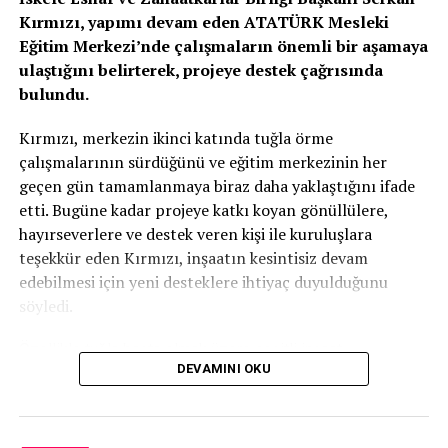
Kırmızı, yapımı devam eden ATATÜRK Mesleki
Eğitim Merkezi’nde çalışmaların önemli bir aşamaya
ulaştığını belirterek, projeye destek çağrısında
bulundu.
Kırmızı, merkezin ikinci katında tuğla örme
çalışmalarının sürdüğünü ve eğitim merkezinin her
geçen gün tamamlanmaya biraz daha yaklaştığını ifade
etti. Bugüne kadar projeye katkı koyan gönüllülere,
hayırseverlere ve destek veren kişi ile kuruluşlara
teşekkür eden Kırmızı, inşaatın kesintisiz devam
edebilmesi için yeni desteklere ihtiyaç duyulduğunu
söyledi.
Özellikle tuğla başta olmak üzere çeşitli inşaat
DEVAMINI OKU
malzemelerinin temin edilmesinin önem taşıdığını
vurgulayan Kırmızı, projenin tamamen gönüllü katkılar ve
ülkenin geleceğine yatırım yapma anlayışıyla bugünlere
geldiğini kaydetti.