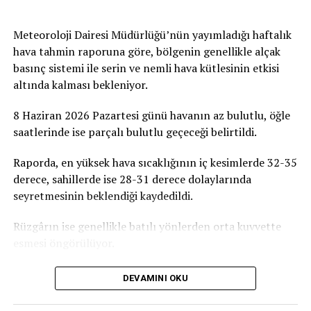
Meteoroloji Dairesi Müdürlüğü’nün yayımladığı haftalık
hava tahmin raporuna göre, bölgenin genellikle alçak
basınç sistemi ile serin ve nemli hava kütlesinin etkisi
altında kalması bekleniyor.
8 Haziran 2026 Pazartesi günü havanın az bulutlu, öğle
saatlerinde ise parçalı bulutlu geçeceği belirtildi.
Raporda, en yüksek hava sıcaklığının iç kesimlerde 32-35
derece, sahillerde ise 28-31 derece dolaylarında
seyretmesinin beklendiği kaydedildi.
Rüzgârın ise genellikle batılı yönlerden orta kuvvette
esmesi öngörülüyor.
DEVAMINI OKU