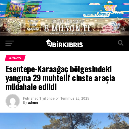
KIBRIS
Esentepe-Karaağaç bölgesindeki
yangına 29 muhtelif cinste araçla
müdahale edildi
Published
1 yıl önce
on
Temmuz 25, 2025
By
admin