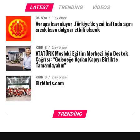
LATEST
TRENDING
VIDEOS
DÜNYA
1 ay önce
Avrupa kavruluyor .Türkiye’de yeni haftada aşırı
sıcak hava dalgası etkili olacak
KIBRIS
2 ay önce
ATATÜRK Mesleki Eğitim Merkezi İçin Destek
Çağrısı: “Geleceğe Açılan Kapıyı Birlikte
Tamamlayalım”
KIBRIS
2 ay önce
Birkibris.com
TRENDING