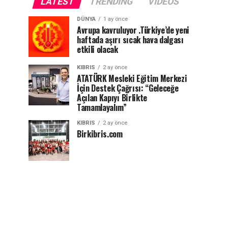
LATEST
TRENDING
VIDEOS
DÜNYA
1 ay önce
Avrupa kavruluyor .Türkiye’de yeni
haftada aşırı sıcak hava dalgası
etkili olacak
KIBRIS
2 ay önce
ATATÜRK Mesleki Eğitim Merkezi
İçin Destek Çağrısı: “Geleceğe
Açılan Kapıyı Birlikte
Tamamlayalım”
KIBRIS
2 ay önce
Birkibris.com