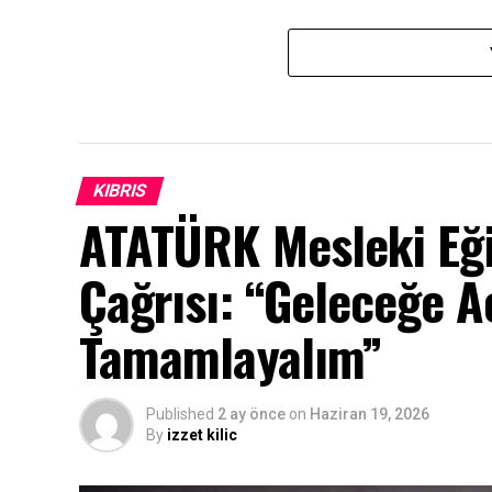
KIBRIS
ATATÜRK Mesleki Eği
Çağrısı: “Geleceğe Aç
Tamamlayalım”
Published
2 ay önce
on
Haziran 19, 2026
By
izzet kilic