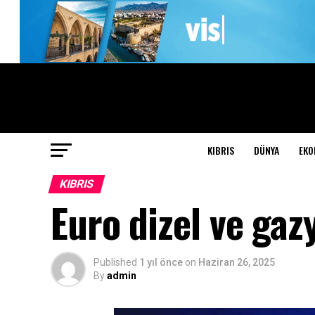
KIBRIS
DÜNYA
EKO
KIBRIS
Euro dizel ve ga
Published
1 yıl önce
on
Haziran 26, 2025
By
admin