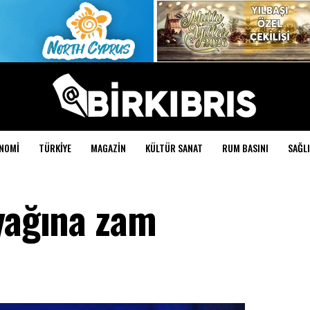
NOMI
TÜRKIYE
MAGAZIN
KÜLTÜR SANAT
RUM BASINI
SAĞLI
zyağına zam