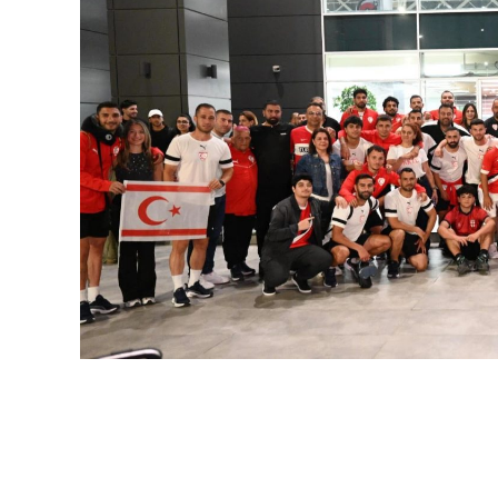
yatırımdır. Yapılacak her bağış, verilecek 
çocuklarımızın ve gençlerimizin geleceğin
vatandaşlarımızı, iş insanlarımızı, sivil
Mesleki Eğitim Merkezi projesine destek 
Birçok Meslek Dalında Eğitim Ve
Tamamlanmasının ardından ATATÜRK Mesle
kaynakçılık, tesisatçılık, robotik kodlama,
gibi birçok alanda mesleki eğitim verilme
altyapısına önemli katkılar sağlaması ve 
hedefleniyor.