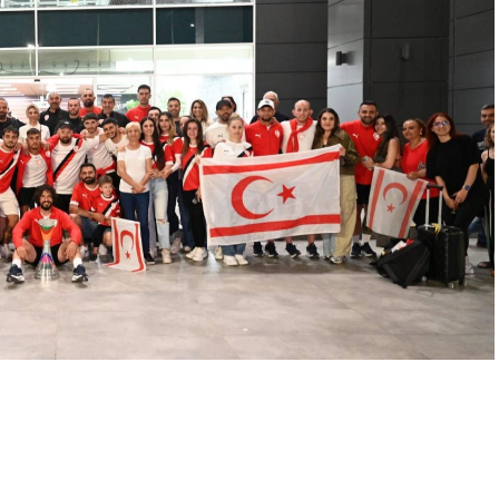
her destek ve uzatılacak her yardım eli,
e atılmış bir imza olacaktır. Tüm duyarlı
 toplum örgütlerimizi ve gönüllülerimizi ATATÜRK
olmaya davet ediyoruz” dedi.
rilecek
ki Eğitim Merkezi’nde terzilik, ayakkabıcılık,
 oto elektrik, oto kaporta, kuaförlük ve berberlik
si planlanıyor. Merkezin, KKTC’nin mesleki eğitim
gençlerin istihdam olanaklarını artırması