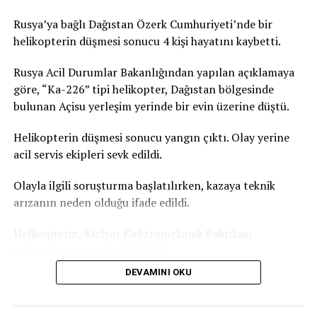
Paris’teki iki cenaze salonunun da dolduğunu doğruladı,
kente yakın çevresindeki cenaze salonlarında da
Rusya’ya bağlı Dağıstan Özerk Cumhuriyeti’nde bir
yoğunluk yaşandığını kaydetti. Fransa’daki acil sağlık
helikopterin düşmesi sonucu 4 kişi hayatını kaybetti.
hizmeti veren kurumun verilerine göre, Paris’te geçen
gün aşırı sıcaklardan etkilendiği değerlendirilen 109 kişi
Rusya Acil Durumlar Bakanlığından yapılan açıklamaya
yaşamını yitirmişti. Bu sayının yalnızca ev ve kamusal
göre, “Ka-226” tipi helikopter, Dağıstan bölgesinde
alanda hayatını kaybedenleri kapsadığı bildirilmişti.
bulunan Açisu yerleşim yerinde bir evin üzerine düştü.
Türkiye’de de yeni haftada aşırı sıcak hava dalgası etkili
Helikopterin düşmesi sonucu yangın çıktı. Olay yerine
olacak. İstanbul’da hava sıcaklığının yarın 31 dereceye,
acil servis ekipleri sevk edildi.
Salı günü ise 35 dereceyi ulaşması bekleniyor. Türkiye
Olayla ilgili soruşturma başlatılırken, kazaya teknik
basınında yer alan haberlere göre Akdeniz Bölgesi
arızanın neden olduğu ifade edildi.
genelinde gölgede hissedilen sıcaklık 36-39 derece.
Güneş altında ve asfalt alanlarda ise sıcaklık 50 dereceyi
Helikopterin, Kizlyar Elektromekanik Fabrikası
geçiyor.
çalışanlarını taşıdığı belirtildi.
DEVAMINI OKU
Dağıstan Özerk Cumhuriyeti Başkanı Sergey Melikov,
Telegram kanalından yaptığı açıklamada, olay yerinde
çalışmaların sürdüğünü belirterek, “İlk belirlemelere