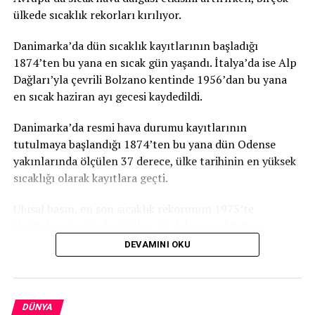
ülkede sıcaklık rekorları kırılıyor.
Danimarka’da dün sıcaklık kayıtlarının başladığı
1874’ten bu yana en sıcak gün yaşandı. İtalya’da ise Alp
Dağları’yla çevrili Bolzano kentinde 1956’dan bu yana
en sıcak haziran ayı gecesi kaydedildi.
Danimarka’da resmi hava durumu kayıtlarının
tutulmaya başlandığı 1874’ten bu yana dün Odense
yakınlarında ölçülen 37 derece, ülke tarihinin en yüksek
sıcaklığı olarak kayıtlara geçti.
Ulusal basın, en son sıcaklık rekorunun 1975’te
Holstebro kentinde ölçülen 36,4 derece olduğunu,
haziran ayı için ise en son 1947’de 35,5 dereceyle rekor
DEVAMINI OKU
kırıldığını anımsattı.
Danimarka’yı etkisi altına alan sıcak hava dalgasının
bazı bölgelerde şiddetli yağış ve rüzgara da neden
DÜNYA