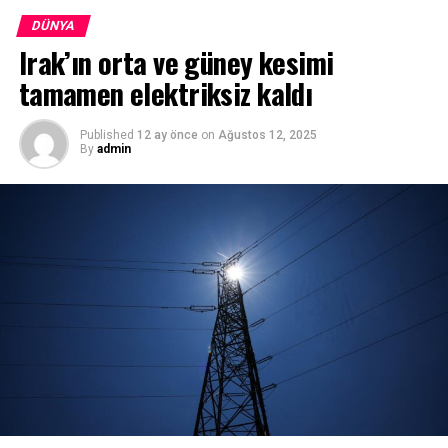
göre, 4 kişi yaşamını yitirdi. Yaralanan 3 kişi ise
DÜNYA
hastaneye kaldırıldı.” ifadesini kullandı.
Irak’ın orta ve güney kesimi
tamamen elektriksiz kaldı
Published
12 ay önce
on
Ağustos 12, 2025
By
admin