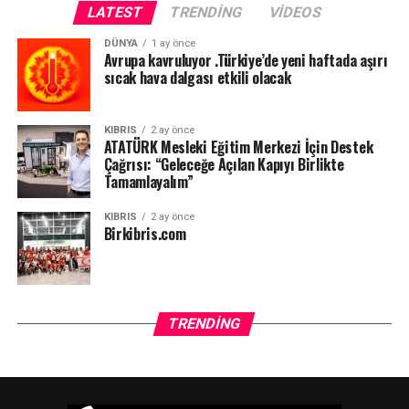
LATEST
TRENDING
VIDEOS
DÜNYA
1 ay önce
Avrupa kavruluyor .Türkiye’de yeni haftada aşırı
sıcak hava dalgası etkili olacak
KIBRIS
2 ay önce
ATATÜRK Mesleki Eğitim Merkezi İçin Destek
Çağrısı: “Geleceğe Açılan Kapıyı Birlikte
Tamamlayalım”
KIBRIS
2 ay önce
Birkibris.com
TRENDING