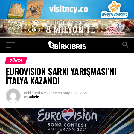
DÜNYA
EUROVISION ŞARKI YARIŞMASI’NI
İTALYA KAZANDI
Published
5 yıl önce
on
Mayıs 31, 2021
By
admin