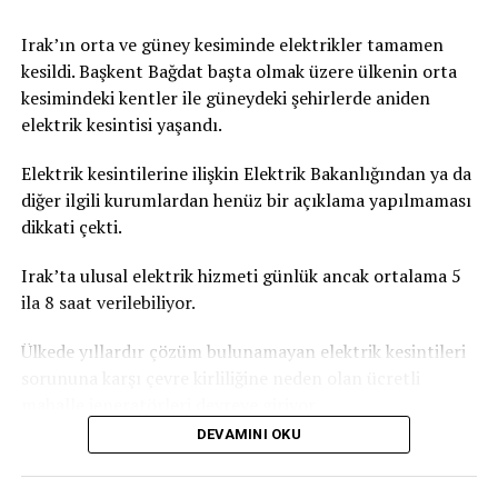
Irak’ın orta ve güney kesiminde elektrikler tamamen
kesildi. Başkent Bağdat başta olmak üzere ülkenin orta
kesimindeki kentler ile güneydeki şehirlerde aniden
elektrik kesintisi yaşandı.
Elektrik kesintilerine ilişkin Elektrik Bakanlığından ya da
diğer ilgili kurumlardan henüz bir açıklama yapılmaması
dikkati çekti.
Irak’ta ulusal elektrik hizmeti günlük ancak ortalama 5
ila 8 saat verilebiliyor.
Ülkede yıllardır çözüm bulunamayan elektrik kesintileri
sorununa karşı çevre kirliliğine neden olan ücretli
mahalle jeneratörleri devreye giriyor.
DEVAMINI OKU