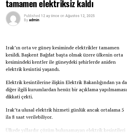
tamamen elektriksiz kaldı
genelinde gölgede hissedilen sıcaklık 36-39 derece.
Güneş altında ve asfalt alanlarda ise sıcaklık 50 dereceyi
geçiyor.
Published
12 ay önce
on
Ağustos 12, 2025
By
admin
Irak’ın orta ve güney kesiminde elektrikler tamamen
kesildi. Başkent Bağdat başta olmak üzere ülkenin orta
kesimindeki kentler ile güneydeki şehirlerde aniden
elektrik kesintisi yaşandı.
Elektrik kesintilerine ilişkin Elektrik Bakanlığından ya da
diğer ilgili kurumlardan henüz bir açıklama yapılmaması
dikkati çekti.
Irak’ta ulusal elektrik hizmeti günlük ancak ortalama 5
ila 8 saat verilebiliyor.
Ülkede yıllardır çözüm bulunamayan elektrik kesintileri