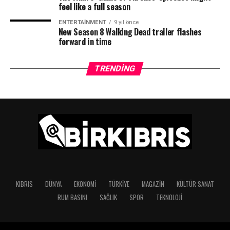
feel like a full season
ENTERTAINMENT
9 yıl önce
New Season 8 Walking Dead trailer flashes
forward in time
TRENDING
KIBRIS
DÜNYA
EKONOMI
TÜRKIYE
MAGAZIN
KÜLTÜR SANAT
RUM BASINI
SAĞLIK
SPOR
TEKNOLOJI