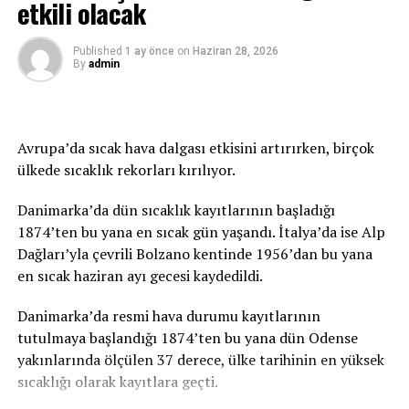
etkili olacak
Daha sonra Twitter, Snapchat ve YouTube da kalıcı
olarak Trump’ın hesaplarını engelleme kararı almıştı.
Published
1 ay önce
on
Haziran 28, 2026
By
admin
TRT
Avrupa’da sıcak hava dalgası etkisini artırırken, birçok
İLGİLİ KONU:
ülkede sıcaklık rekorları kırılıyor.
UP NEXT
Norveç, ABD’nin Oslo Büyükelçisi’ni çağırdı
Danimarka’da dün sıcaklık kayıtlarının başladığı
KAÇIRMAYIN
1874’ten bu yana en sıcak gün yaşandı. İtalya’da ise Alp
Beyaz Saray’dan Erdoğan-Biden görüşmesine dair
Dağları’yla çevrili Bolzano kentinde 1956’dan bu yana
açıklama
en sıcak haziran ayı gecesi kaydedildi.
Danimarka’da resmi hava durumu kayıtlarının
tutulmaya başlandığı 1874’ten bu yana dün Odense
yakınlarında ölçülen 37 derece, ülke tarihinin en yüksek
sıcaklığı olarak kayıtlara geçti.