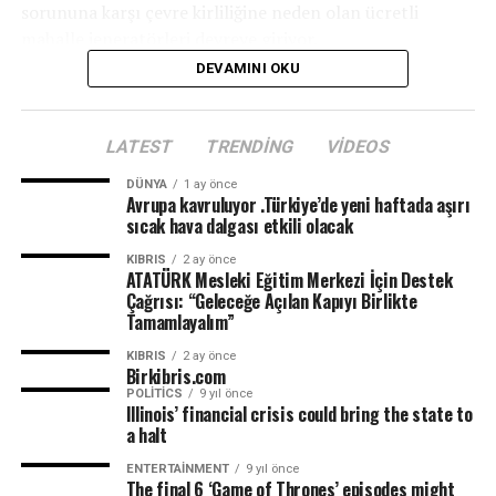
sorununa karşı çevre kirliliğine neden olan ücretli
mahalle jeneratörleri devreye giriyor.
DEVAMINI OKU
LATEST
TRENDING
VIDEOS
DÜNYA
1 ay önce
Avrupa kavruluyor .Türkiye’de yeni haftada aşırı
sıcak hava dalgası etkili olacak
KIBRIS
2 ay önce
ATATÜRK Mesleki Eğitim Merkezi İçin Destek
Çağrısı: “Geleceğe Açılan Kapıyı Birlikte
Tamamlayalım”
KIBRIS
2 ay önce
Birkibris.com
POLITICS
9 yıl önce
Illinois’ financial crisis could bring the state to
a halt
ENTERTAINMENT
9 yıl önce
The final 6 ‘Game of Thrones’ episodes might