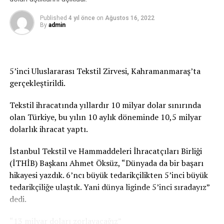
Gambiya’li öğrenci varken, sırf harcırah almak için
Published
4 yıl önce
on
Ağustos 16, 2022
yurtdışı seyahate çıkarak DAÜ’yü kendi keyfi için zarara
By
admin
uğrattığı da gelen başka iddialar arasında. Gambiya
seyahatinde; neredeyse günlük 200 dolar a yaklaşan
harcirah ve limitsiz harcamalı kredi kartı harcamaları,
toplu yemekler, hediyeler, 5 yıldız otel masrafları çalışan
5’inci Uluslararası Tekstil Zirvesi, Kahramanmaraş’ta
maaşları bile zor ödenen DAÜ’de vicdanları sızlattığı
gerçekleştirildi.
iddia ediliyor.
Tekstil ihracatında yıllardır 10 milyar dolar sınırında
ÜSTEL HÜKÜMETİ, DAÜ’YE MADDİ OLARAK TÜM
olan Türkiye, bu yılın 10 aylık döneminde 10,5 milyar
DESTEKLERİ YAPIYOR.
dolarlık ihracat yaptı.
Hükümet DAÜ’ye büyük önem veriyor. Başbakan Ünal
İstanbul Tekstil ve Hammaddeleri İhracatçıları Birliği
Üstel “DAÜ gözbebeğimiz” diyerek her fırsatta DAÜ’ye
(İTHİB) Başkanı Ahmet Öksüz, “Dünyada da bir başarı
destek veriyor. Geçen hafta maaşların ve borçların
hikayesi yazdık. 6’ncı büyük tedarikçilikten 5’inci büyük
ödenmesi için, Maliye Bakanlığı tarafından 400 milyon
tedarikçiliğe ulaştık. Yani dünya liginde 5’inci sıradayız”
hibe verildi. Bilindiği gibi birkaç ay önce DAÜ’nün devlete
dedi.
olan yaklaşık 1.5 milyar TL. borcu hükümet tarafından
“13 milyar doları zorlayacağız”
üstlenilerek silinmişti.