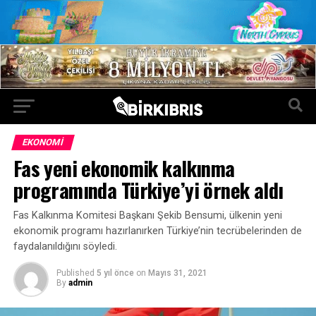
EKONOMI
Fas yeni ekonomik kalkınma
programında Türkiye’yi örnek aldı
Fas Kalkınma Komitesi Başkanı Şekib Bensumi, ülkenin yeni
ekonomik programı hazırlanırken Türkiye’nin tecrübelerinden de
faydalanıldığını söyledi.
Published
5 yıl önce
on
Mayıs 31, 2021
By
admin