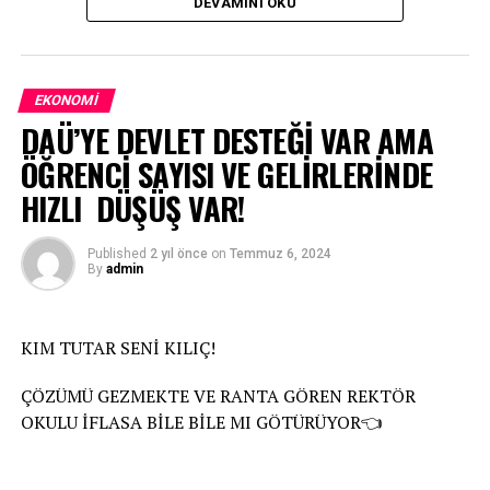
DEVAMINI OKU
İlgili makamlardan gelen uyarılara, Rektör kulak tıkıyor.
İhbarlar sümenaltı ediliyor.
EKONOMI
DAÜ’YE DEVLET DESTEĞİ VAR AMA
ÖĞRENCİ SAYISI VE GELİRLERİNDE
HIZLI DÜŞÜŞ VAR!
Published
2 yıl önce
on
Temmuz 6, 2024
By
admin
KIM TUTAR SENİ KILIÇ!
ÇÖZÜMÜ GEZMEKTE VE RANTA GÖREN REKTÖR
OKULU İFLASA BİLE BİLE MI GÖTÜRÜYOR👈