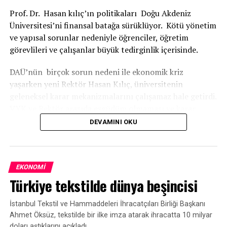
Prof. Dr. Hasan kılıç’ın politikaları Doğu Akdeniz
Üniversitesi’ni finansal batağa sürüklüyor. Kötü yönetim
ve yapısal sorunlar nedeniyle öğrenciler, öğretim
görevlileri ve çalışanlar büyük tedirginlik içerisinde.
DAÜ’nün birçok sorun nedeni ile ekonomik kriz
yaşarken yeni Rektör Hasan Kılıç, üniversitenin
geleneksel karar mekanizmalarını çalışamaz hale getirdi.
VYK ve Rektör arasıda eşgüdüm olmaması ve karar
almada Rektör Hasan Kılıç’ın keyfi davranışları öğretim
DEVAMINI OKU
üyeleri arasında tartışmalara sebep olduğu iddia ediliyor.
REKTÖRÜN SAVURGAN HARCAMALARI GÖZDEN
KAÇMIYOR
EKONOMI
Türkiye tekstilde dünya beşincisi
Rektör Prof.dr. Hasan Kılıç, üniversitenin mevcut
sıkıntılarını bildiği halde gezilerdeki kişisel
İstanbul Tekstil ve Hammaddeleri İhracatçıları Birliği Başkanı
harcamalarına özen göstermemesi dikkatlerden
Ahmet Öksüz, tekstilde bir ilke imza atarak ihracatta 10 milyar
kaçmıyor. Ayrıca üniversitede sadece bir adet
doları aştıklarını açıkladı.