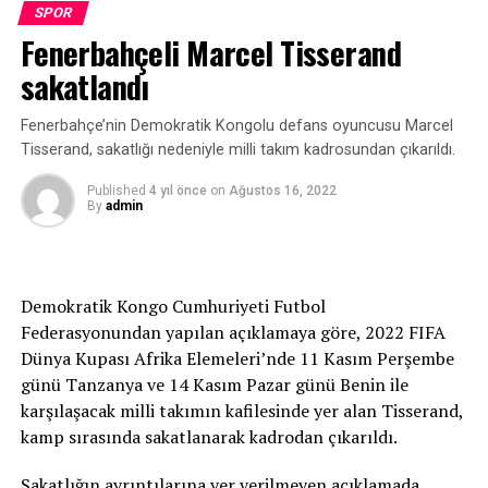
SPOR
[Fotoğraf: DHA]
Fenerbahçeli Marcel Tisserand
Türker Oktay: Yarışlar üst üste geldi
sakatlandı
Milli Takımlar Yüzme ve Fenerbahçe Teknik Direktörü
Fenerbahçe’nin Demokratik Kongolu defans oyuncusu Marcel
Türker Oktay ise yarışların üst üste geldiğini ifade etti.
Tisserand, sakatlığı nedeniyle milli takım kadrosundan çıkarıldı.
“Olimpiyatlardan sonra bu sezonun iki önemli yarışı
Published
4 yıl önce
on
Ağustos 16, 2022
By
admin
vardı. Bir tanesi Avrupa Şampiyonası, diğeri de Dünya
Şampiyonası. Aslında bu organizasyonlar 1 sene
aralıklarla yapılırdı. Pandemiden dolayı
organizasyonların bir kısmı iptal oldu. Dolayısıyla ikisi
Demokratik Kongo Cumhuriyeti Futbol
üst üste geldi. Bizim esas hedefimiz Dünya Şampiyonası.
Federasyonundan yapılan açıklamaya göre, 2022 FIFA
Avrupa Şampiyonası’na antrenman olsun diye gittik.
Dünya Kupası Afrika Elemeleri’nde 11 Kasım Perşembe
Ona rağmen bu derecenin çıkması mutluluk verici.”
günü Tanzanya ve 14 Kasım Pazar günü Benin ile
karşılaşacak milli takımın kafilesinde yer alan Tisserand,
kamp sırasında sakatlanarak kadrodan çıkarıldı.
Sakatlığın ayrıntılarına yer verilmeyen açıklamada,