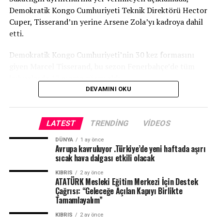
Demokratik Kongo Cumhuriyeti Teknik Direktörü Hector
Cuper, Tisserand’ın yerine Arsene Zola’yı kadroya dahil
etti.
Demokratik Kongo Cumhuriyeti’nin 30 kez formasını
giyen Marcel Tisserand, bu sezon Fenerbahçe’de tüm
kulvarlarda 12 maçta görev aldı.
DEVAMINI OKU
TRT
LATEST
TRENDING
VIDEOS
DÜNYA
1 ay önce
Avrupa kavruluyor .Türkiye’de yeni haftada aşırı
sıcak hava dalgası etkili olacak
KIBRIS
2 ay önce
ATATÜRK Mesleki Eğitim Merkezi İçin Destek
Çağrısı: “Geleceğe Açılan Kapıyı Birlikte
Tamamlayalım”
KIBRIS
2 ay önce