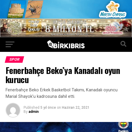
SPOR
Fenerbahçe Beko’ya Kanadalı oyun
kurucu
Fenerbahçe Beko Erkek Basketbol Takımı, Kanadalı oyuncu
Marial Shayok’u kadrosuna dahil etti.
Published
5 yıl önce
on
Haziran 22, 2021
By
admin