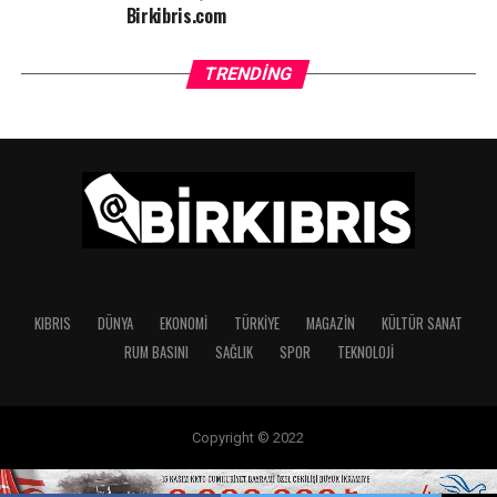
Birkibris.com
TRT
TRENDING
KIBRIS
DÜNYA
EKONOMI
TÜRKIYE
MAGAZIN
KÜLTÜR SANAT
RUM BASINI
SAĞLIK
SPOR
TEKNOLOJI
Copyright © 2022