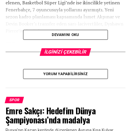
elenen, Basketbol Süper Ligi’nde ise ikincilikle yetinen
Fenerbahçe, 7 oyuncusuyla yollarını ayırmıştı. Yeni
sezon kadro planlaması kapsamında İsmet Akpınar ve
Devin Booker’ı transfer eden sarı-lacivertliler, Dyshawn
Pierre’in de sözleşmesini uzatmıştı.
DEVAMINI OKU
TRT
İLGİNİZİ ÇEKEBİLİR
İLGİLİ KONU:
YORUM YAPABILIRSINIZ
UP NEXT
Milli halterci Besra Duman’dan gümüş madalya
KAÇIRMAYIN
19 Yaş Altı Gelişim Ligleri’nde normal sezon tamamlandı
SPOR
Emre Sakçı: Hedefim Dünya
Şampiyonası’nda madalya
Rusya’nın Kazan kentinde düzenlenen Avrupa Kısa Kulvar