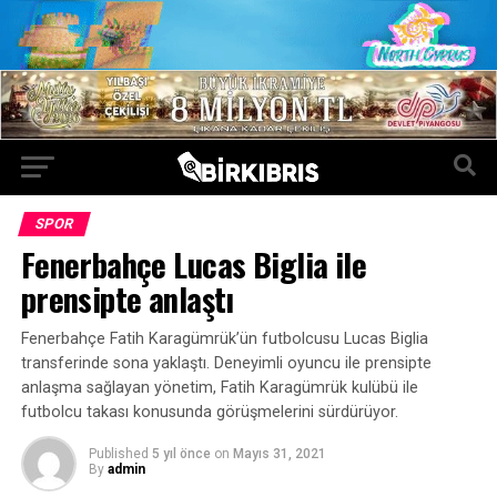
SPOR
Fenerbahçe Lucas Biglia ile
prensipte anlaştı
Fenerbahçe Fatih Karagümrük’ün futbolcusu Lucas Biglia
transferinde sona yaklaştı. Deneyimli oyuncu ile prensipte
anlaşma sağlayan yönetim, Fatih Karagümrük kulübü ile
futbolcu takası konusunda görüşmelerini sürdürüyor.
Published
5 yıl önce
on
Mayıs 31, 2021
By
admin