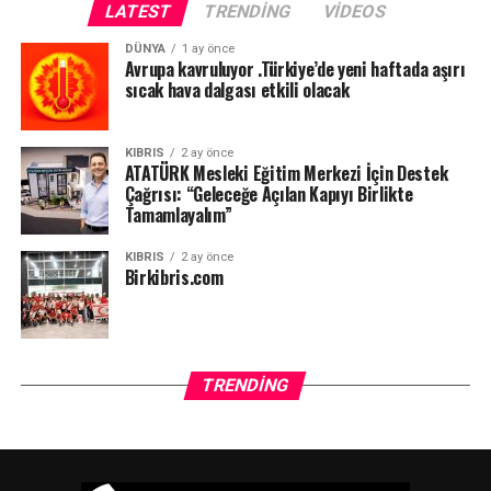
LATEST
TRENDING
VIDEOS
DÜNYA
1 ay önce
Avrupa kavruluyor .Türkiye’de yeni haftada aşırı
sıcak hava dalgası etkili olacak
KIBRIS
2 ay önce
ATATÜRK Mesleki Eğitim Merkezi İçin Destek
Çağrısı: “Geleceğe Açılan Kapıyı Birlikte
Tamamlayalım”
KIBRIS
2 ay önce
Birkibris.com
TRENDING