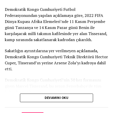
Demokratik Kongo Cumhuriyeti Futbol
Federasyonundan yapılan açıklamaya göre, 2022 FIFA
Dünya Kupası Afrika Elemeleri’nde 11 Kasım Perşembe
günü Tanzanya ve 14 Kasım Pazar günü Benin ile
karşılaşacak milli takımın kafilesinde yer alan Tisserand,
kamp sırasında sakatlanarak kadrodan çıkarıldı.
Sakatlığın ayrıntılarına yer verilmeyen açıklamada,
Demokratik Kongo Cumhuriyeti Teknik Direktörü Hector
Cuper, Tisserand’ın yerine Arsene Zola’yı kadroya dahil
etti.
TRT
Demokratik Kongo Cumhuriyeti’nin 30 kez formasını
giyen Marcel Tisserand, bu sezon Fenerbahçe’de tüm
kulvarlarda 12 maçta görev aldı.
DEVAMINI OKU
TRT