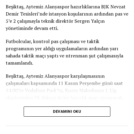
Şampiyonası. Avrupa Şampiyonası önemli tecrübe
Beşiktaş, Aytemiz Alanyaspor hazırlıklarına BJK Nevzat
edinebileceğimiz bir yarıştı. Buradan da madalya ile
Demir Tesisleri’nde istasyon koşularının ardından pas ve
çıktık. Emre güzel bir derece elde edip, Avrupa ikincisi
5’e 2 çalışmayla teknik direktör Sergen Yalçın
oldu. Dünya Şampiyonası’nda sporcumuzdan daha güzel
yönetiminde devam etti.
bir başarı bekliyoruz. Türk milli takımı olarak da Avrupa
Şampiyonası en başarılı geçirdiğimiz şampiyona oldu.
Futbolcular, kontrol pas çalışması ve taktik
Ben yarı final ve finallerin sayısını sayamadım. Avrupa
programının yer aldığı uygulamaların ardından yarı
şampiyonumuz da çıktı, inşallah Dünya Şampiyonası’nda
sahada taktik maçı yaptı ve ntrenman şut çalışmasıyla
daha başarılı olacağız. Önümüzde 5 haftaya yakın bir
tamamlandı.
zaman var. Elimizden gelenin en iyisini yapacağız.”
Beşiktaş, Aytemiz Alanyaspor karşılaşmasının
[Fotoğraf: DHA]
çalışmaları kapsamında 11 Kasım Perşembe günü saat
14.00’te Vodafone Park’ta, Kuzey Makedonya 1. Lig
Türker Oktay: Yarışlar üst üste geldi
ekiplerinden FK Shkupi ile bir hazırlık maçı oynayacak.
Milli Takımlar Yüzme ve Fenerbahçe Teknik Direktörü
TRT
DEVAMINI OKU
Türker Oktay ise yarışların üst üste geldiğini ifade etti.
“Olimpiyatlardan sonra bu sezonun iki önemli yarışı