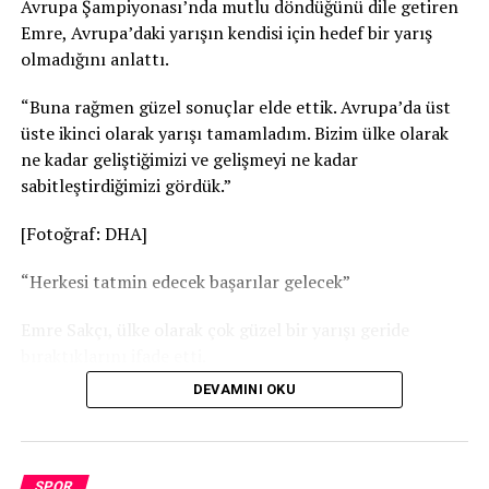
Avrupa Şampiyonası’nda mutlu döndüğünü dile getiren
Emre, Avrupa’daki yarışın kendisi için hedef bir yarış
olmadığını anlattı.
“Buna rağmen güzel sonuçlar elde ettik. Avrupa’da üst
üste ikinci olarak yarışı tamamladım. Bizim ülke olarak
ne kadar geliştiğimizi ve gelişmeyi ne kadar
sabitleştirdiğimizi gördük.”
[Fotoğraf: DHA]
“Herkesi tatmin edecek başarılar gelecek”
Emre Sakçı, ülke olarak çok güzel bir yarışı geride
bıraktıklarını ifade etti.
DEVAMINI OKU
“Toplamda, genel klasmanda yarışları 6’ncı olarak
bitirdik. Avrupa Şampiyonası, önümüzdeki Dünya
Şampiyonası için bize çok ciddi umutlar verdi. Dünya
Şampiyonası için çalışmalarımız tam gaz devam ediyor,
SPOR