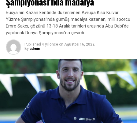
Şampiyonası’nda madalya
TRT
Rusya’nın Kazan kentinde düzenlenen Avrupa Kısa Kulvar
Yüzme Şampiyonası’nda gümüş madalya kazanan, milli sporcu
Emre Sakçı, gözünü 13-18 Aralık tarihleri arasında Abu Dabi’de
İLGİLİ KONU:
yapılacak Dünya Şampiyonası’na çevirdi.
UP NEXT
Anadolu Efes Avrupa’nın zirvesine çıktı
Published
4 yıl önce
on
Ağustos 16, 2022
By
admin
KAÇIRMAYIN
2 Günde 10 OY..! Sertoğlu, Seçime Gitmeden İşi
Bitiriyor..!