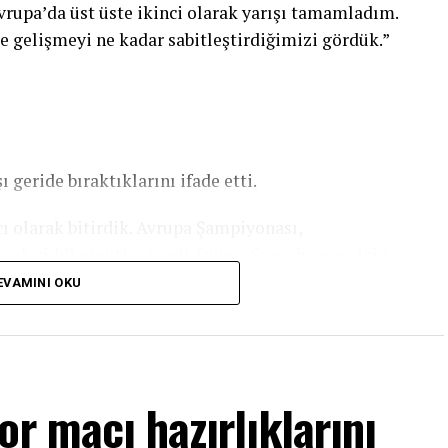
vrupa’da üst üste ikinci olarak yarışı tamamladım.
e gelişmeyi ne kadar sabitleştirdiğimizi gördük.”
 geride bıraktıklarını ifade etti.
ı olarak bitirdik. Avrupa Şampiyonası,
çok ciddi umutlar verdi. Dünya Şampiyonası için
 ara vermiyoruz. Bu şampiyona için çok
EVAMINI OKU
formansı sergileyeceğiz. Bu şampiyonadaki hedefim
 derecelerimi yakalamak. Hepimizi tatmin edecek
or maçı hazırlıklarını