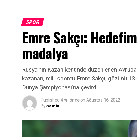
SPOR
Emre Sakçı: Hedefi
madalya
Rusya’nın Kazan kentinde düzenlenen Avrup
kazanan, milli sporcu Emre Sakçı, gözünü 13-1
Dünya Şampiyonası’na çevirdi.
Published
4 yıl önce
on
Ağustos 16, 2022
By
admin