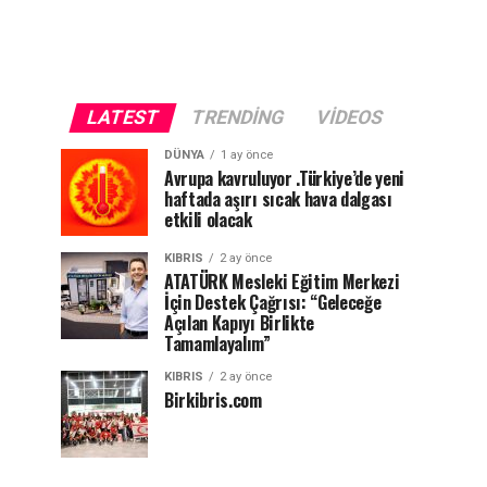
LATEST
TRENDING
VIDEOS
DÜNYA
1 ay önce
Avrupa kavruluyor .Türkiye’de yeni
haftada aşırı sıcak hava dalgası
etkili olacak
KIBRIS
2 ay önce
ATATÜRK Mesleki Eğitim Merkezi
İçin Destek Çağrısı: “Geleceğe
Açılan Kapıyı Birlikte
Tamamlayalım”
KIBRIS
2 ay önce
Birkibris.com