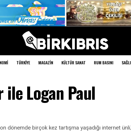
NOMI
TÜRKIYE
MAGAZIN
KÜLTÜR SANAT
RUM BASINI
SAĞLI
 ile Logan Paul
on dönemde birçok kez tartışma yaşadığı internet ünlüs