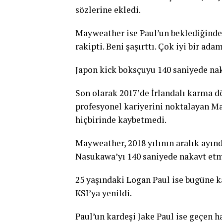
sözlerine ekledi.
Mayweather ise Paul’un beklediğinden
rakipti. Beni şaşırttı. Çok iyi bir ada
Japon kick boksçuyu 140 saniyede na
Son olarak 2017’de İrlandalı karma 
profesyonel kariyerini noktalayan Ma
hiçbirinde kaybetmedi.
Mayweather, 2018 yılının aralık ayın
Nasukawa’yı 140 saniyede nakavt etm
25 yaşındaki Logan Paul ise bugüne ka
KSI’ya yenildi.
Paul’un kardeşi Jake Paul ise geçen 