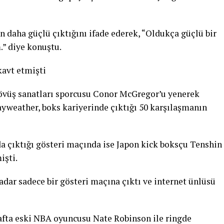
 daha güçlü çıktığını ifade ederek, “Oldukça güçlü bir
m.” diye konuştu.
kavt etmişti
dövüş sanatları sporcusu Conor McGregor’u yenerek
yweather, boks kariyerinde çıktığı 50 karşılaşmanın
da çıktığı gösteri maçında ise Japon kick boksçu Tenshin
işti.
dar sadece bir gösteri maçına çıktı ve internet ünlüsü
hafta eski NBA oyuncusu Nate Robinson ile ringde