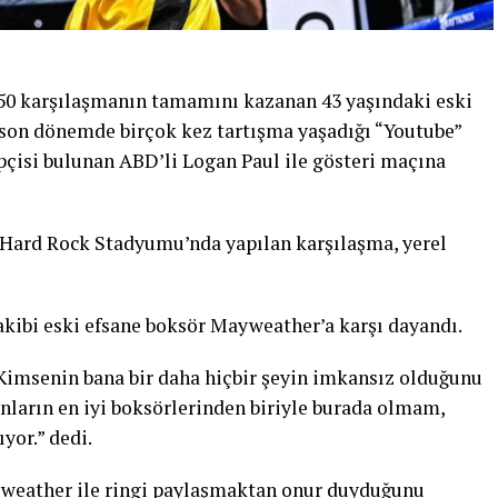
 50 karşılaşmanın tamamını kazanan 43 yaşındaki eski
son dönemde birçok kez tartışma yaşadığı “Youtube”
çisi bulunan ABD’li Logan Paul ile gösteri maçına
 Hard Rock Stadyumu’nda yapılan karşılaşma, yerel
akibi eski efsane boksör Mayweather’a karşı dayandı.
Kimsenin bana bir daha hiçbir şeyin imkansız olduğunu
arın en iyi boksörlerinden biriyle burada olmam,
yor.” dedi.
ayweather ile ringi paylaşmaktan onur duyduğunu