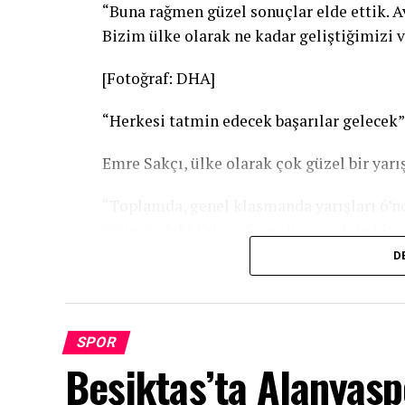
“Buna rağmen güzel sonuçlar elde ettik. A
Bizim ülke olarak ne kadar geliştiğimizi v
[Fotoğraf: DHA]
“Herkesi tatmin edecek başarılar gelecek”
Emre Sakçı, ülke olarak çok güzel bir yarışı
“Toplamda, genel klasmanda yarışları 6’nc
önümüzdeki Dünya Şampiyonası için bize 
çalışmalarımız tam gaz devam ediyor, hiç
D
heyecanlıyız. Elimizden gelen en iyi per
kendi derecelerimi geliştirmek. Bireysel
başarıları getireceğiz.”
SPOR
Beşiktaş’ta Alanyasp
Bahar Oktay: Emre’nin başarıları artacak