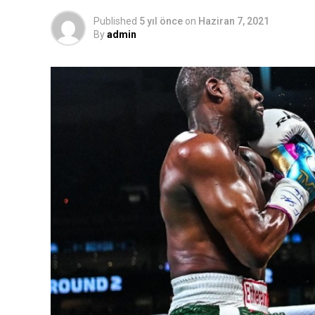
Published
5 yıl önce
on
Haziran 7, 2021
By
admin