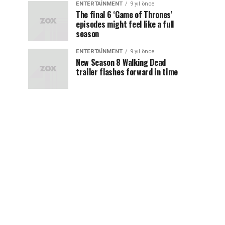
ENTERTAINMENT
9 yıl önce
The final 6 ‘Game of Thrones’
episodes might feel like a full
season
ENTERTAINMENT
9 yıl önce
New Season 8 Walking Dead
trailer flashes forward in time