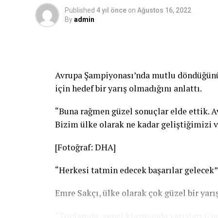
Published
4 yıl önce
on
Ağustos 16, 2022
By
admin
Avrupa Şampiyonası’nda mutlu döndüğünü d
için hedef bir yarış olmadığını anlattı.
“Buna rağmen güzel sonuçlar elde ettik. A
Bizim ülke olarak ne kadar geliştiğimizi v
[Fotoğraf: DHA]
“Herkesi tatmin edecek başarılar gelecek”
Emre Sakçı, ülke olarak çok güzel bir yarışı
“Toplamda, genel klasmanda yarışları 6’nc