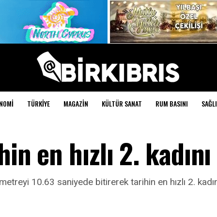
NOMI
TÜRKIYE
MAGAZIN
KÜLTÜR SANAT
RUM BASINI
SAĞLI
in en hızlı 2. kadını
etreyi 10.63 saniyede bitirerek tarihin en hızlı 2. kadı