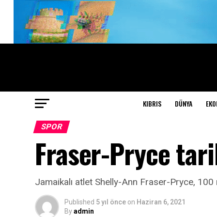
KIBRIS
DÜNYA
EKO
SPOR
Fraser-Pryce tarih
Jamaikalı atlet Shelly-Ann Fraser-Pryce, 100 m
Published
5 yıl önce
on
Haziran 6, 2021
By
admin