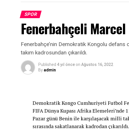
gittik. Ona rağmen bu derecenin çıkması m
SPOR
Fenerbahçeli Marcel 
Fenerbahçe’nin Demokratik Kongolu defans oy
takım kadrosundan çıkarıldı.
Published
4 yıl önce
on
Ağustos 16, 2022
By
admin
Demokratik Kongo Cumhuriyeti Futbol Fe
FIFA Dünya Kupası Afrika Elemeleri’nde 
Pazar günü Benin ile karşılaşacak milli t
sırasında sakatlanarak kadrodan çıkarıldı