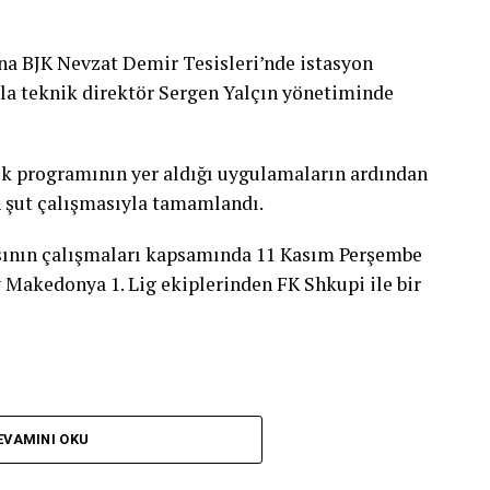
leceğimiz bir yarıştı. Buradan da madalya ile
vrupa ikincisi oldu. Dünya Şampiyonası’nda
na BJK Nevzat Demir Tesisleri’nde istasyon
oruz. Türk milli takımı olarak da Avrupa
yla teknik direktör Sergen Yalçın yönetiminde
yona oldu. Ben yarı final ve finallerin sayısını
, inşallah Dünya Şampiyonası’nda daha başarılı
man var. Elimizden gelenin en iyisini yapacağız.”
tik programının yer aldığı uygulamaların ardından
n şut çalışmasıyla tamamlandı.
sının çalışmaları kapsamında 11 Kasım Perşembe
y Makedonya 1. Lig ekiplerinden FK Shkupi ile bir
k Direktörü Türker Oktay ise yarışların üst üste
mli yarışı vardı. Bir tanesi Avrupa Şampiyonası,
ganizasyonlar 1 sene aralıklarla yapılırdı.
EVAMINI OKU
smı iptal oldu. Dolayısıyla ikisi üst üste geldi.
 Avrupa Şampiyonası’na antrenman olsun diye