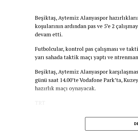
Avrupa Şampiyonası önemli tecrübe edinebi
çıktık. Emre güzel bir derece elde edip, A
Beşiktaş, Aytemiz Alanyaspor hazırlıkları
sporcumuzdan daha güzel bir başarı bekliy
koşularının ardından pas ve 5’e 2 çalışma
Şampiyonası en başarılı geçirdiğimiz şampi
devam etti.
sayamadım. Avrupa şampiyonumuz da çıktı
olacağız. Önümüzde 5 haftaya yakın bir za
Futbolcular, kontrol pas çalışması ve tak
yarı sahada taktik maçı yaptı ve ntrenma
[Fotoğraf: DHA]
Beşiktaş, Aytemiz Alanyaspor karşılaşma
Türker Oktay: Yarışlar üst üste geldi
günü saat 14.00’te Vodafone Park’ta, Kuze
Milli Takımlar Yüzme ve Fenerbahçe Tekni
hazırlık maçı oynayacak.
geldiğini ifade etti.
TRT
“Olimpiyatlardan sonra bu sezonun iki öne
diğeri de Dünya Şampiyonası. Aslında bu or
D
Pandemiden dolayı organizasyonların bir kı
Bizim esas hedefimiz Dünya Şampiyonası.