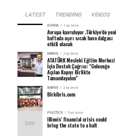
LATEST
TRENDING
VIDEOS
DÜNYA
1 ay önce
Avrupa kavruluyor .Türkiye’de yeni
haftada aşırı sıcak hava dalgası
etkili olacak
KIBRIS
2 ay önce
ATATÜRK Mesleki Eğitim Merkezi
İçin Destek Çağrısı: “Geleceğe
Açılan Kapıyı Birlikte
Tamamlayalım”
KIBRIS
2 ay önce
Birkibris.com
POLITICS
9 yıl önce
Illinois’ financial crisis could
bring the state to a halt