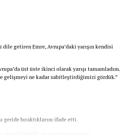
ile getiren Emre, Avrupa’daki yarışın kendisi
vrupa’da üst üste ikinci olarak yarışı tamamladım.
e gelişmeyi ne kadar sabitleştirdiğimizi gördük.”
 geride bıraktıklarını ifade etti.
ı olarak bitirdik. Avrupa Şampiyonası,