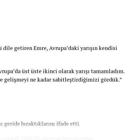
ile getiren Emre, Avrupa’daki yarışın kendisi
vrupa’da üst üste ikinci olarak yarışı tamamladım.
e gelişmeyi ne kadar sabitleştirdiğimizi gördük.”
 geride bıraktıklarını ifade etti.
ı olarak bitirdik. Avrupa Şampiyonası,