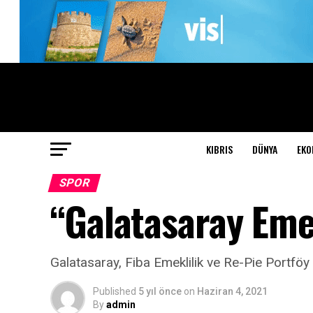
KIBRIS
DÜNYA
EKO
SPOR
“Galatasaray Emek
Galatasaray, Fiba Emeklilik ve Re-Pie Portföy a
Published
5 yıl önce
on
Haziran 4, 2021
By
admin