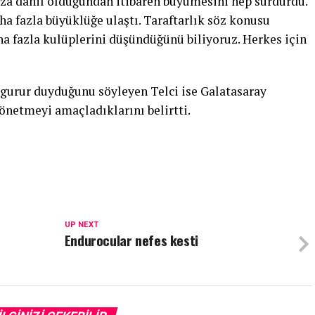
ıza dahil olduğundan itibaren büyümesini hep sürdürdü.
a fazla büyüklüğe ulaştı. Taraftarlık söz konusu
a fazla kulüplerini düşündüğünü biliyoruz. Herkes için
ü gurur duyduğunu söyleyen Telci ise Galatasaray
yönetmeyi amaçladıklarını belirtti.
UP NEXT
Endurocular nefes kesti