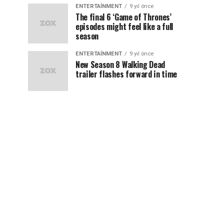
ENTERTAINMENT
9 yıl önce
The final 6 ‘Game of Thrones’
episodes might feel like a full
season
ENTERTAINMENT
9 yıl önce
New Season 8 Walking Dead
trailer flashes forward in time