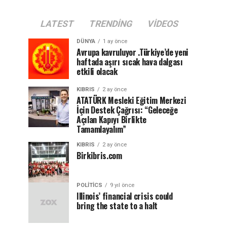
LATEST
TRENDING
VIDEOS
DÜNYA
1 ay önce
Avrupa kavruluyor .Türkiye’de yeni
haftada aşırı sıcak hava dalgası
etkili olacak
KIBRIS
2 ay önce
ATATÜRK Mesleki Eğitim Merkezi
İçin Destek Çağrısı: “Geleceğe
Açılan Kapıyı Birlikte
Tamamlayalım”
KIBRIS
2 ay önce
Birkibris.com
POLITICS
9 yıl önce
Illinois’ financial crisis could
bring the state to a halt