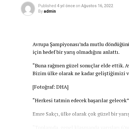
Published
4 yıl önce
on
Ağustos 16, 2022
By
admin
Avrupa Şampiyonası’nda mutlu döndüğünü d
için hedef bir yarış olmadığını anlattı.
“Buna rağmen güzel sonuçlar elde ettik. A
Bizim ülke olarak ne kadar geliştiğimizi v
[Fotoğraf: DHA]
“Herkesi tatmin edecek başarılar gelecek”
Emre Sakçı, ülke olarak çok güzel bir yarışı
“Toplamda, genel klasmanda yarışları 6’nc