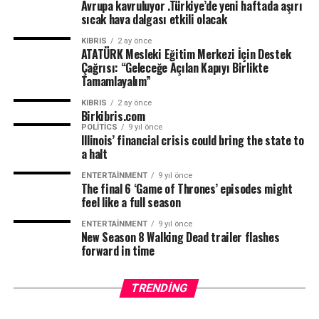
Avrupa kavruluyor .Türkiye’de yeni haftada aşırı
sıcak hava dalgası etkili olacak
KIBRIS
2 ay önce
ATATÜRK Mesleki Eğitim Merkezi İçin Destek
Çağrısı: “Geleceğe Açılan Kapıyı Birlikte
Tamamlayalım”
KIBRIS
2 ay önce
Birkibris.com
POLITICS
9 yıl önce
Illinois’ financial crisis could bring the state to
TRT
a halt
ENTERTAINMENT
9 yıl önce
The final 6 ‘Game of Thrones’ episodes might
feel like a full season
ENTERTAINMENT
9 yıl önce
New Season 8 Walking Dead trailer flashes
forward in time
TRENDING