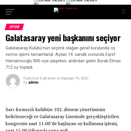
SPOR
Galatasaray yeni başkanını seçiyor
Galatasaray Kulübü’nün seçimli olağan genel kurulunda oy
verme işlemi tamamlandı. Açılan 14. sandık sonunda Eşref
Hamamcıoğlu 840 oya ulaşırken, ardından gelen Burak Elmas
712 oy topladı.
Published
5 yıl önce
on
Haziran 19, 2021
By
admin
Sarı-kırmızılı kulübün 102. dönem yönetiminin
belirleneceği ve Galatasaray Lisesinde gerçekleştirilen
kongrenin saat 11.00’de başlayan oy kullanma işlemi,
saat 15.00 itibarıyla sona erdi.