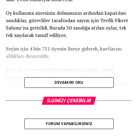
Oy kullanma süresinin dolmasının ardından kapatılan
sandıklar, görevliler tarafından sayım için Tevfik Fikret
Salonu’na getirildi. Burada 30 sandığa atılan oylar, tek
tek sayılarak tasnif ediliyor.
Seçim için 4 bin 731 üyenin liseye giderek, kartlarını
aldıkları duyuruldu.
Yeni tip koronavirüs önlemlerinin alındığı genel
kurulda, üyelerin Galatasaray Lisesi ile oy kullanılan
DEVAMINI OKU
sınıfların önünde uzun kuyruklar oluşturduğu görüldü.
Galatasaray seçim sonuçları
İLGİNİZİ ÇEKEBİLİR
14. sandık sonucunda son durum şu şekilde:
YORUM YAPABILIRSINIZ
Eşref Hamamcıoğlu: 840 Burak Elmas: 712 Metin
Öztürk: 457 Yiğit Şardan: 314 İbrahim Özdemir: 60