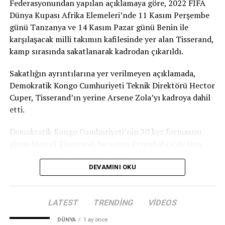
üst üste geldi. Bizim esas hedefimiz Dünya Şampiyonası.
Federasyonundan yapılan açıklamaya göre, 2022 FIFA
Avrupa Şampiyonası’na antrenman olsun diye gittik.
Dünya Kupası Afrika Elemeleri’nde 11 Kasım Perşembe
Ona rağmen bu derecenin çıkması mutluluk verici.”
günü Tanzanya ve 14 Kasım Pazar günü Benin ile
karşılaşacak milli takımın kafilesinde yer alan Tisserand,
kamp sırasında sakatlanarak kadrodan çıkarıldı.
Sakatlığın ayrıntılarına yer verilmeyen açıklamada,
Demokratik Kongo Cumhuriyeti Teknik Direktörü Hector
Cuper, Tisserand’ın yerine Arsene Zola’yı kadroya dahil
etti.
Demokratik Kongo Cumhuriyeti’nin 30 kez formasını
giyen Marcel Tisserand, bu sezon Fenerbahçe’de tüm
kulvarlarda 12 maçta görev aldı.
DEVAMINI OKU
TRT
LATEST
TRENDING
VIDEOS
DÜNYA
1 ay önce