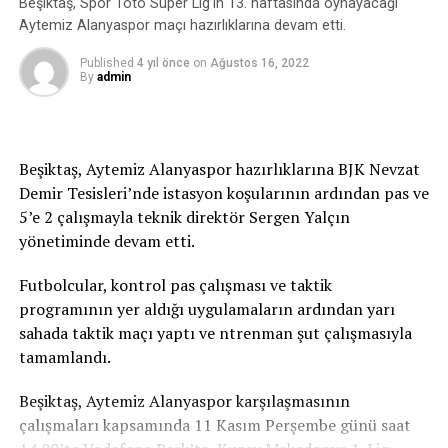
Beşiktaş, Spor Toto Süper Lig’in 13. haftasında oynayacağı
başarıları getireceğiz.”
Kalelioğlu, Rezan Epözdemir, Özgür Işıtan Gün.
Aytemiz Alanyaspor maçı hazırlıklarına devam etti.
Bahar Oktay: Emre’nin başarıları artacak
Yedek: İbrahim Reha Keskin, Selim Sefada, Abdulvahap
Published
4 yıl önce
on
Ağustos 16, 2022
By
admin
Gazi Tanrıverdi, Mehmet Polat Kalafatoğlu, Ahmet Ozan
Kazan’daki Avrupa Şampiyonası’na Emre Sakçı ile
Şener.
katılan milli takımlar ve aynı zamanda Fenerbahçe
Yüzme Antrenörü Bahar Oktay, milli sporcunun çok
Yiğit Şardan:
Beşiktaş, Aytemiz Alanyaspor hazırlıklarına BJK Nevzat
daha büyük başarılara imza atacağını söyledi.
Demir Tesisleri’nde istasyon koşularının ardından pas ve
Asil: Özcan Çetin Soy, Abdurrahim Albayrak, Murat
5’e 2 çalışmayla teknik direktör Sergen Yalçın
Bahar Oktay, esas hedeflerinin Dünya Şampiyonası’nda
Yalçındağ, Ahmet Aslan, Mete Serkan Sevim, Ömer
yönetiminde devam etti.
başarıyı yakalamak olduğunu ifade etti.
Mafa, Dorukhan Acar, Begüm Özkan, Murat Özkaya,
Murat Erkul.
Futbolcular, kontrol pas çalışması ve taktik
“Geçtiğimiz hafta Rusya’nın Kazan kentindeydik. Avrupa
programının yer aldığı uygulamaların ardından yarı
Kısa Kulvar Yüzme Şampiyonası’nı geride bıraktık. Bizim
Yedek: Esen Sirel Ongun, Levent Karadeniz, Abdullah
sahada taktik maçı yaptı ve ntrenman şut çalışmasıyla
asıl hedefimiz aralık ayında gerçekleştirilecek Dünya
Günhan Aksoy, Kerim Polat, Hamit Karasu.
tamamlandı.
Şampiyonası. Avrupa Şampiyonası önemli tecrübe
TRT
edinebileceğimiz bir yarıştı. Buradan da madalya ile
Beşiktaş, Aytemiz Alanyaspor karşılaşmasının
çıktık. Emre güzel bir derece elde edip, Avrupa ikincisi
çalışmaları kapsamında 11 Kasım Perşembe günü saat
oldu. Dünya Şampiyonası’nda sporcumuzdan daha güzel