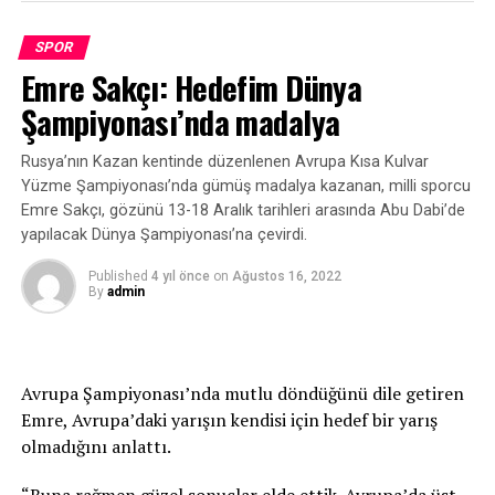
Galatasaray’ın başkan adayları kimler?
SPOR
Emre Sakçı: Hedefim Dünya
Başkan adaylarının yönetim kurulu asil ve yedek listeleri
şöyle:
Şampiyonası’nda madalya
Metin Öztürk:
Rusya’nın Kazan kentinde düzenlenen Avrupa Kısa Kulvar
Yüzme Şampiyonası’nda gümüş madalya kazanan, milli sporcu
Asil: Nasuhi Sezgin, Bora İsmail Bahçetepe, Rıza Tevfik
Emre Sakçı, gözünü 13-18 Aralık tarihleri arasında Abu Dabi’de
Morova, Erol Erkuloğlu, Asena Yılmazkaya Dinçbaylı,
yapılacak Dünya Şampiyonası’na çevirdi.
İsmail Sarıkaya, Osman Aral, Emre Alkin, Dikran
Gülmezgil, Nihat Kırmızı.
Published
4 yıl önce
on
Ağustos 16, 2022
By
admin
Yedek: Sencer Seren, Sinan Müderrisoğlu, Halil Cem
Burnaz, Tanur Lara Yılmaz, Ethem Baturalp Pamukçu.
Avrupa Şampiyonası’nda mutlu döndüğünü dile getiren
İbrahim Özdemir:
Emre, Avrupa’daki yarışın kendisi için hedef bir yarış
olmadığını anlattı.
Asil: Mustafa Torok Tanrıyar, Mustafa Keten, Hilmi
Develi, Volkan Vural, Cemal Sedat Dayıoğlu, Murat Atay,