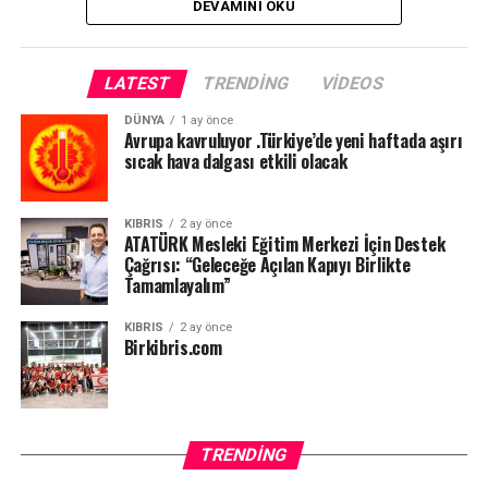
DEVAMINI OKU
LATEST
TRENDING
VIDEOS
DÜNYA
1 ay önce
Avrupa kavruluyor .Türkiye’de yeni haftada aşırı
sıcak hava dalgası etkili olacak
KIBRIS
2 ay önce
ATATÜRK Mesleki Eğitim Merkezi İçin Destek
Çağrısı: “Geleceğe Açılan Kapıyı Birlikte
Tamamlayalım”
KIBRIS
2 ay önce
Birkibris.com
TRENDING