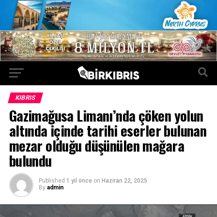
KIBRIS
Gazimağusa Limanı’nda çöken yolun
altında içinde tarihi eserler bulunan
mezar olduğu düşünülen mağara
bulundu
Published
1 yıl önce
on
Haziran 22, 2025
By
admin