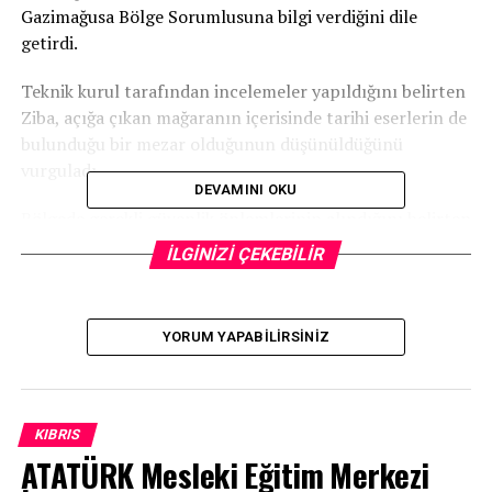
Gazimağusa Bölge Sorumlusuna bilgi verdiğini dile
getirdi.
Teknik kurul tarafından incelemeler yapıldığını belirten
Ziba, açığa çıkan mağaranın içerisinde tarihi eserlerin de
bulunduğu bir mezar olduğunun düşünüldüğünü
vurguladı.
DEVAMINI OKU
Bölgede gerekli güvenlik önlemlerinin alındığını belirten
Ziba, Pazartesi itibariyle kazı çalışmalarına
İLGİNİZİ ÇEKEBİLİR
başlanacağını sözlerine ekledi.
YORUM YAPABILIRSINIZ
KIBRIS
ATATÜRK Mesleki Eğitim Merkezi