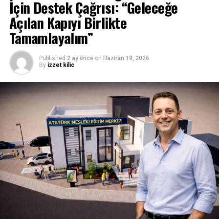
İçin Destek Çağrısı: “Geleceğe
Açılan Kapıyı Birlikte
Tamamlayalım”
Published
2 ay önce
on
Haziran 19, 2026
By
izzet kilic
İLGİLİ KONU:
UP NEXT
Hasipoğlu: “İsrail-İran çatışmasına ABD’nin müdahil
olmasıyla gelişmeleri endişeyle takip ediyoruz”
KAÇIRMAYIN
Girne’de denizde yüzerken rahatsızlanan Gülseven