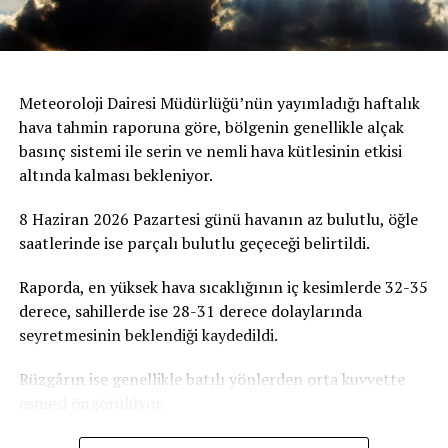
Meteoroloji Dairesi Müdürlüğü’nün yayımladığı haftalık
hava tahmin raporuna göre, bölgenin genellikle alçak
basınç sistemi ile serin ve nemli hava kütlesinin etkisi
altında kalması bekleniyor.
8 Haziran 2026 Pazartesi günü havanın az bulutlu, öğle
saatlerinde ise parçalı bulutlu geçeceği belirtildi.
Raporda, en yüksek hava sıcaklığının iç kesimlerde 32-35
derece, sahillerde ise 28-31 derece dolaylarında
seyretmesinin beklendiği kaydedildi.
Rüzgârın ise genellikle batılı yönlerden orta kuvvette
esmesi öngörülüyor.