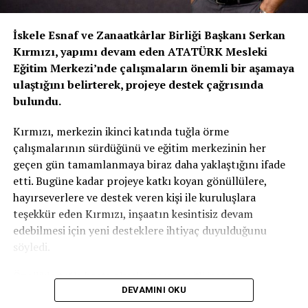
yaşamını yitirdi
İskele Esnaf ve Zanaatkârlar Birliği Başkanı Serkan
Kırmızı, yapımı devam eden ATATÜRK Mesleki
Eğitim Merkezi’nde çalışmaların önemli bir aşamaya
ulaştığını belirterek, projeye destek çağrısında
bulundu.
Kırmızı, merkezin ikinci katında tuğla örme
çalışmalarının sürdüğünü ve eğitim merkezinin her
geçen gün tamamlanmaya biraz daha yaklaştığını ifade
etti. Bugüne kadar projeye katkı koyan gönüllülere,
hayırseverlere ve destek veren kişi ile kuruluşlara
teşekkür eden Kırmızı, inşaatın kesintisiz devam
edebilmesi için yeni desteklere ihtiyaç duyulduğunu
söyledi.
Özellikle tuğla başta olmak üzere çeşitli inşaat
DEVAMINI OKU
malzemelerinin temin edilmesinin önem taşıdığını