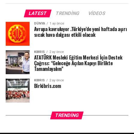
LATEST
TRENDING
VIDEOS
DÜNYA
1 ay önce
Avrupa kavruluyor .Türkiye’de yeni haftada aşırı
sıcak hava dalgası etkili olacak
KIBRIS
2 ay önce
ATATÜRK Mesleki Eğitim Merkezi İçin Destek
Çağrısı: “Geleceğe Açılan Kapıyı Birlikte
Tamamlayalım”
KIBRIS
2 ay önce
Birkibris.com
TRENDING