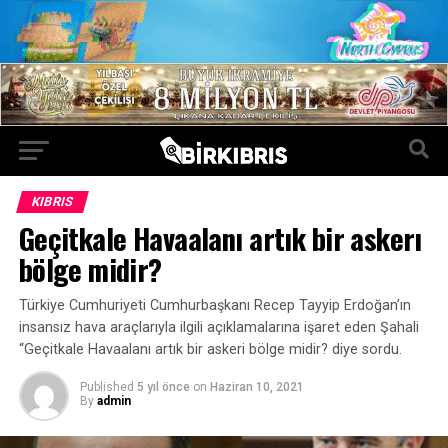
KIBRIS
Geçitkale Havaalanı artık bir askerı
bölge midir?
Türkiye Cumhuriyeti Cumhurbaşkanı Recep Tayyip Erdoğan’ın
insansız hava araçlarıyla ilgili açıklamalarına işaret eden Şahali
“Geçitkale Havaalanı artık bir askeri bölge midir? diye sordu.
Published
5 yıl önce
on
Haziran 10, 2021
By
admin