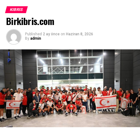
geldiğini kaydetti.
KIBRIS
Birkibris.com
Published
2 ay önce
on
Haziran 8, 2026
By
admin
“Bu Proje Gençlerin Geleceğine Yapılan
Yatırımdır”