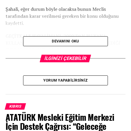
Şahali, eğer durum böyle olacaksa bunun Meclis
tarafından karar verilmesi gereken bir konu olduğunu
kaydetti.
GEÇİTKALE HAVALİMANI, 2009’DAN BU YANA
DEVAMINI OKU
KULLANILMADI. ELEKTRİK DİREKLERİ ÇEKİLMEDİĞİ
SÜRECE KULLANILAMAZ”
İLGİNİZİ ÇEKEBİLİR
Geçitkale Havalimanının, 2009’dan bu yana hiçbir
şekilde kullanılmadığını ve elektrik direkleri çekilmediği
sürece kullanılamayacağını söyleyen Başbakan Ersan
YORUM YAPABILIRSINIZ
Saner, bu havalimanının dönemin hükümetinin yanlış
icraatları yüzünden kullanılamaz durumda olduğunu
kaydetti.
KIBRIS
Saner, İHA ve SİHA konusunda görüşmeler olduğunu
ATATÜRK Mesleki Eğitim Merkezi
ancak herhangi bir adım atılmadığını kaydetti.
İçin Destek Çağrısı: “Geleceğe