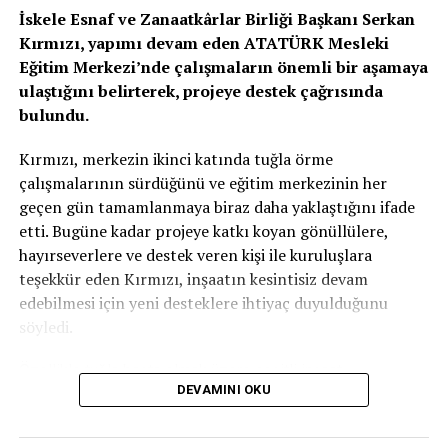
İskele Esnaf ve Zanaatkârlar Birliği Başkanı Serkan
Kırmızı, yapımı devam eden ATATÜRK Mesleki
Eğitim Merkezi’nde çalışmaların önemli bir aşamaya
ulaştığını belirterek, projeye destek çağrısında
bulundu.
Kırmızı, merkezin ikinci katında tuğla örme
çalışmalarının sürdüğünü ve eğitim merkezinin her
geçen gün tamamlanmaya biraz daha yaklaştığını ifade
etti. Bugüne kadar projeye katkı koyan gönüllülere,
hayırseverlere ve destek veren kişi ile kuruluşlara
teşekkür eden Kırmızı, inşaatın kesintisiz devam
edebilmesi için yeni desteklere ihtiyaç duyulduğunu
söyledi.
Özellikle tuğla başta olmak üzere çeşitli inşaat
DEVAMINI OKU
malzemelerinin temin edilmesinin önem taşıdığını
vurgulayan Kırmızı, projenin tamamen gönüllü katkılar ve
ülkenin geleceğine yatırım yapma anlayışıyla bugünlere