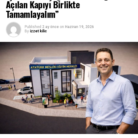
Açılan Kapıyı Birlikte
Tamamlayalım”
Published
2 ay önce
on
Haziran 19, 2026
By
izzet kilic
İLGİLİ KONU:
UP NEXT
Ataoğlu: “Cinayet silahı” doğaya atılan plastik torba!
KAÇIRMAYIN
KEİ’nin koordinasyonu ile 10 yılda 10 milyondan fazla
fidan üretildi