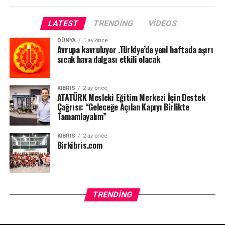
LATEST
TRENDING
VIDEOS
DÜNYA
1 ay önce
Avrupa kavruluyor .Türkiye’de yeni haftada aşırı
sıcak hava dalgası etkili olacak
KIBRIS
2 ay önce
ATATÜRK Mesleki Eğitim Merkezi İçin Destek
Çağrısı: “Geleceğe Açılan Kapıyı Birlikte
Tamamlayalım”
KIBRIS
2 ay önce
Birkibris.com
TRENDING