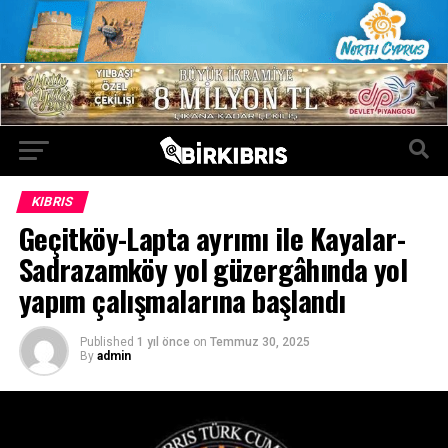
KIBRIS
Geçitköy-Lapta ayrımı ile Kayalar-
Sadrazamköy yol güzergâhında yol
yapım çalışmalarına başlandı
Published
1 yıl önce
on
Temmuz 30, 2025
By
admin