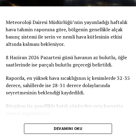
Meteoroloji Dairesi Müdürlüğü’nün yayımladığı haftalık
hava tahmin raporuna göre, bölgenin genellikle alçak
basınç sistemi ile serin ve nemli hava kütlesinin etkisi
altında kalması bekleniyor.
8 Haziran 2026 Pazartesi günü havanın az bulutlu, öğle
saatlerinde ise parçalı bulutlu geçeceği belirtildi.
Raporda, en yüksek hava sıcaklığının iç kesimlerde 32-35
derece, sahillerde ise 28-31 derece dolaylarında
seyretmesinin beklendiği kaydedildi.
Rüzgârın ise genellikle batılı yönlerden orta kuvvette
esmesi öngörülüyor.
DEVAMINI OKU