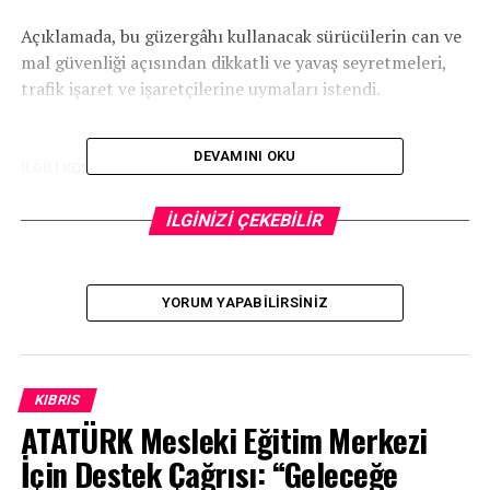
Açıklamada, bu güzergâhı kullanacak sürücülerin can ve
mal güvenliği açısından dikkatli ve yavaş seyretmeleri,
trafik işaret ve işaretçilerine uymaları istendi.
DEVAMINI OKU
İLGİLİ KONU:
UP NEXT
İLGİNİZİ ÇEKEBİLİR
Tatar: Kıbrıs Türkünün sesini duyurmada bu başarı
önemli bir adım
KAÇIRMAYIN
Bazı Kıbrıslı Türk ve Rum siyasi parti temsilcileri Ledra
YORUM YAPABILIRSINIZ
Palace’da buluştu
KIBRIS
ATATÜRK Mesleki Eğitim Merkezi
İçin Destek Çağrısı: “Geleceğe