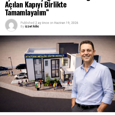
Açılan Kapıyı Birlikte
Tamamlayalım”
Published
2 ay önce
on
Haziran 19, 2026
By
izzet kilic