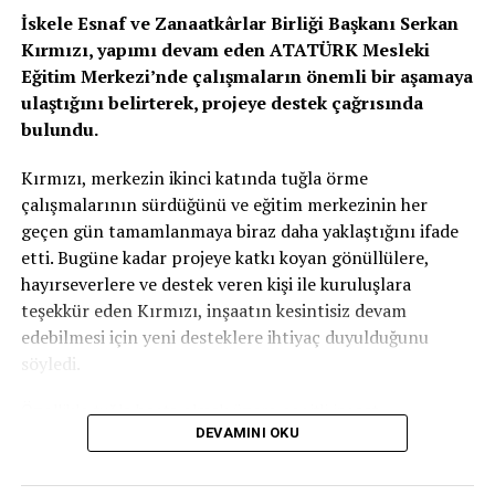
İskele Esnaf ve Zanaatkârlar Birliği Başkanı Serkan
Kırmızı, yapımı devam eden ATATÜRK Mesleki
Eğitim Merkezi’nde çalışmaların önemli bir aşamaya
ulaştığını belirterek, projeye destek çağrısında
bulundu.
Kırmızı, merkezin ikinci katında tuğla örme
çalışmalarının sürdüğünü ve eğitim merkezinin her
geçen gün tamamlanmaya biraz daha yaklaştığını ifade
etti. Bugüne kadar projeye katkı koyan gönüllülere,
hayırseverlere ve destek veren kişi ile kuruluşlara
teşekkür eden Kırmızı, inşaatın kesintisiz devam
edebilmesi için yeni desteklere ihtiyaç duyulduğunu
söyledi.
Özellikle tuğla başta olmak üzere çeşitli inşaat
DEVAMINI OKU
malzemelerinin temin edilmesinin önem taşıdığını
vurgulayan Kırmızı, projenin tamamen gönüllü katkılar ve
ülkenin geleceğine yatırım yapma anlayışıyla bugünlere