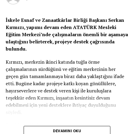
Sanayiciler ve İş Adamları Derneği (MÜSİAD)
Azerbaycan Başkanı Raşad Cabirli, Azerbaycan
İşverenler Konfederasyonu (ASK) Genel Sekreteri Ziya
İskele Esnaf ve Zanaatkârlar Birliği Başkanı Serkan
Hajili, Azerbaycan İhracat ve Yatırım Geliştirme Ajansı
Kırmızı, yapımı devam eden ATATÜRK Mesleki
(AZPROMO) Başkan Yardımcısı Tural Hajili ile
Eğitim Merkezi’nde çalışmaların önemli bir aşamaya
görüşürken KKTC Bakü Temsilcisi Büyükelçi Ufuk
ulaştığını belirterek, projeye destek çağrısında
Turganer ile TC Bakü Büyükelçisi Birol Akgün’le de bir
bulundu.
araya gelerek bölgesel vizyonlarını aktardı.
Kırmızı, merkezin ikinci katında tuğla örme
çalışmalarının sürdüğünü ve eğitim merkezinin her
geçen gün tamamlanmaya biraz daha yaklaştığını ifade
İLGİLİ KONU:
etti. Bugüne kadar projeye katkı koyan gönüllülere,
UP NEXT
hayırseverlere ve destek veren kişi ile kuruluşlara
Engelsiz Sinema Salonu ve Aktivite Merkezi’nde
animasyon film gösterimi yapıldı
teşekkür eden Kırmızı, inşaatın kesintisiz devam
edebilmesi için yeni desteklere ihtiyaç duyulduğunu
KAÇIRMAYIN
söyledi.
İSG-BİR Başkanı Özgör: İş sağlığı ve güvenliği konusunda
farkındalığı güçlendirmeliyiz
Özellikle tuğla başta olmak üzere çeşitli inşaat
DEVAMINI OKU
malzemelerinin temin edilmesinin önem taşıdığını