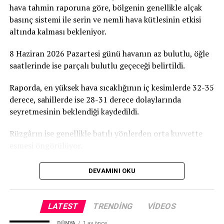
projesine destek olmaya davet ediyoruz” dedi.
hava tahmin raporuna göre, bölgenin genellikle alçak
basınç sistemi ile serin ve nemli hava kütlesinin etkisi
Birçok Meslek Dalında Eğitim Verilecek
altında kalması bekleniyor.
Tamamlanmasının ardından ATATÜRK Mesleki Eğitim
8 Haziran 2026 Pazartesi günü havanın az bulutlu, öğle
Merkezi’nde terzilik, ayakkabıcılık, kaynakçılık,
saatlerinde ise parçalı bulutlu geçeceği belirtildi.
tesisatçılık, robotik kodlama, oto elektrik, oto kaporta,
kuaförlük ve berberlik gibi birçok alanda mesleki eğitim
Raporda, en yüksek hava sıcaklığının iç kesimlerde 32-35
verilmesi planlanıyor. Merkezin, KKTC’nin mesleki
derece, sahillerde ise 28-31 derece dolaylarında
eğitim altyapısına önemli katkılar sağlaması ve
seyretmesinin beklendiği kaydedildi.
gençlerin istihdam olanaklarını artırması hedefleniyor.
Rüzgârın ise genellikle batılı yönlerden orta kuvvette
esmesi öngörülüyor.
DEVAMINI OKU
LATEST
TRENDING
VIDEOS
DÜNYA
1 ay önce