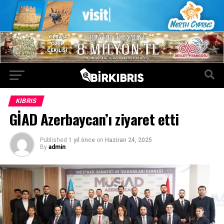
KIBRIS
GİAD Azerbaycan’ı ziyaret etti
Published
1 yıl önce
on
Haziran 24, 2025
By
admin