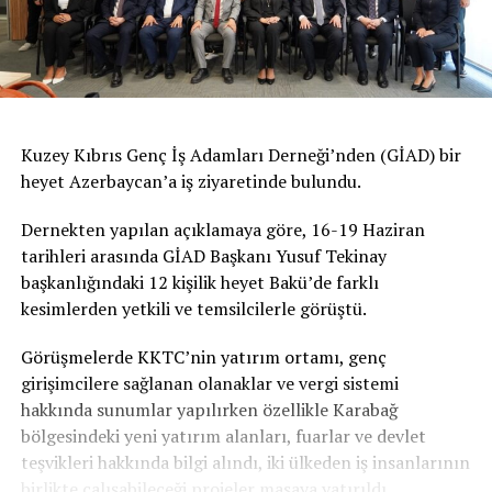
Kuzey Kıbrıs Genç İş Adamları Derneği’nden (GİAD) bir
heyet Azerbaycan’a iş ziyaretinde bulundu.
Dernekten yapılan açıklamaya göre, 16-19 Haziran
tarihleri arasında GİAD Başkanı Yusuf Tekinay
başkanlığındaki 12 kişilik heyet Bakü’de farklı
kesimlerden yetkili ve temsilcilerle görüştü.
Görüşmelerde KKTC’nin yatırım ortamı, genç
girişimcilere sağlanan olanaklar ve vergi sistemi
hakkında sunumlar yapılırken özellikle Karabağ
bölgesindeki yeni yatırım alanları, fuarlar ve devlet
teşvikleri hakkında bilgi alındı, iki ülkeden iş insanlarının
birlikte çalışabileceği projeler masaya yatırıldı.