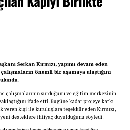
ılan Kapıyı Birlikte
Başkanı Serkan Kırmızı, yapımı devam eden
çalışmaların önemli bir aşamaya ulaştığını
bulundu.
rme çalışmalarının sürdüğünü ve eğitim merkezinin
laştığını ifade etti. Bugüne kadar projeye katkı
k veren kişi ile kuruluşlara teşekkür eden Kırmızı,
 yeni desteklere ihtiyaç duyulduğunu söyledi.
 malzemelerinin temin edilmesinin önem taşıdığını