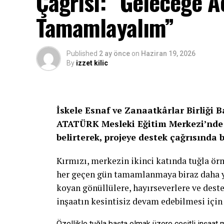
Çağrısı: “Geleceğe Aç
Tamamlayalım”
Published
2 ay önce
on
Haziran 19, 2026
By
izzet kilic
İskele Esnaf ve Zanaatkârlar Birliği 
ATATÜRK Mesleki Eğitim Merkezi’nde 
belirterek, projeye destek çağrısında 
Kırmızı, merkezin ikinci katında tuğla ö
her geçen gün tamamlanmaya biraz daha yak
koyan gönüllülere, hayırseverlere ve deste
inşaatın kesintisiz devam edebilmesi için
Özellikle tuğla başta olmak üzere çeşitli inşaat