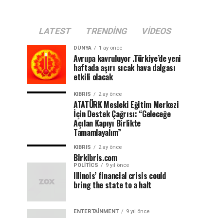
LATEST
TRENDING
VIDEOS
DÜNYA
1 ay önce
Avrupa kavruluyor .Türkiye’de yeni
haftada aşırı sıcak hava dalgası
etkili olacak
KIBRIS
2 ay önce
ATATÜRK Mesleki Eğitim Merkezi
İçin Destek Çağrısı: “Geleceğe
Açılan Kapıyı Birlikte
Tamamlayalım”
KIBRIS
2 ay önce
Birkibris.com
POLITICS
9 yıl önce
Illinois’ financial crisis could
bring the state to a halt
ENTERTAINMENT
9 yıl önce