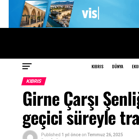
KIBRIS
DÜNYA
EKO
KIBRIS
Girne Çarşı Şenli
geçici süreyle tr
Published
1 yıl önce
on
Temmuz 26, 2025