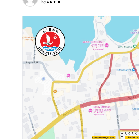
By
admin