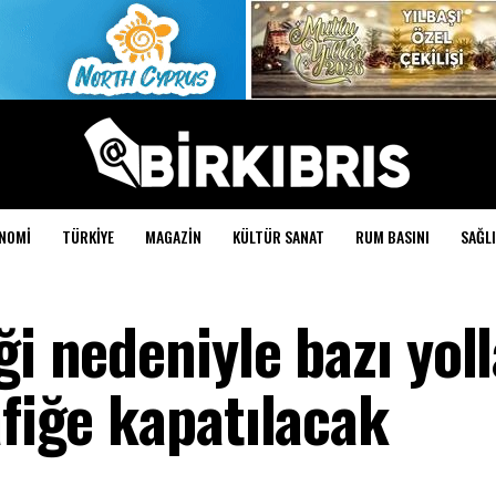
NOMI
TÜRKIYE
MAGAZIN
KÜLTÜR SANAT
RUM BASINI
SAĞLI
ği nedeniyle bazı yoll
afiğe kapatılacak