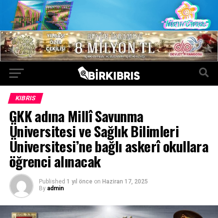
KIBRIS
GKK adına Millî Savunma
Üniversitesi ve Sağlık Bilimleri
Üniversitesi’ne bağlı askerî okullara
öğrenci alınacak
Published
1 yıl önce
on
Haziran 17, 2025
By
admin