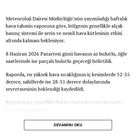
imza olacaktır. Tüm duyarlı vatandaşlarımızı, iş
insanlarımızı, sivil toplum örgütlerimizi ve
gönüllülerimizi ATATÜRK Mesleki Eğitim Merkezi
Meteoroloji Dairesi Müdürlüğü’nün yayımladığı haftalık
projesine destek olmaya davet ediyoruz” dedi.
hava tahmin raporuna göre, bölgenin genellikle alçak
basınç sistemi ile serin ve nemli hava kütlesinin etkisi
Birçok Meslek Dalında Eğitim Verilecek
altında kalması bekleniyor.
Tamamlanmasının ardından ATATÜRK Mesleki Eğitim
8 Haziran 2026 Pazartesi günü havanın az bulutlu, öğle
Merkezi’nde terzilik, ayakkabıcılık, kaynakçılık,
saatlerinde ise parçalı bulutlu geçeceği belirtildi.
tesisatçılık, robotik kodlama, oto elektrik, oto kaporta,
kuaförlük ve berberlik gibi birçok alanda mesleki eğitim
Raporda, en yüksek hava sıcaklığının iç kesimlerde 32-35
verilmesi planlanıyor. Merkezin, KKTC’nin mesleki
derece, sahillerde ise 28-31 derece dolaylarında
eğitim altyapısına önemli katkılar sağlaması ve
seyretmesinin beklendiği kaydedildi.
gençlerin istihdam olanaklarını artırması hedefleniyor.
Rüzgârın ise genellikle batılı yönlerden orta kuvvette
esmesi öngörülüyor.
DEVAMINI OKU