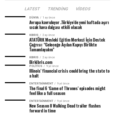
LATEST
TRENDING
VIDEOS
DÜNYA
1 ay önce
Avrupa kavruluyor .Türkiye’de yeni haftada aşırı
sıcak hava dalgası etkili olacak
KIBRIS
2 ay önce
ATATÜRK Mesleki Eğitim Merkezi İçin Destek
Çağrısı: “Geleceğe Açılan Kapıyı Birlikte
Tamamlayalım”
KIBRIS
2 ay önce
Birkibris.com
POLITICS
9 yıl önce
Illinois’ financial crisis could bring the state to
a halt
ENTERTAINMENT
9 yıl önce
The final 6 ‘Game of Thrones’ episodes might
feel like a full season
ENTERTAINMENT
9 yıl önce
New Season 8 Walking Dead trailer flashes
forward in time