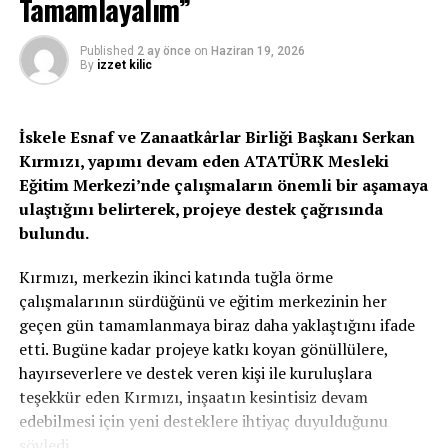
Tamamlayalım”
Published
2 ay önce
on
Haziran 19, 2026
By
izzet kilic
İskele Esnaf ve Zanaatkârlar Birliği Başkanı Serkan
Kırmızı, yapımı devam eden ATATÜRK Mesleki
Eğitim Merkezi’nde çalışmaların önemli bir aşamaya
ulaştığını belirterek, projeye destek çağrısında
bulundu.
Kırmızı, merkezin ikinci katında tuğla örme
çalışmalarının sürdüğünü ve eğitim merkezinin her
geçen gün tamamlanmaya biraz daha yaklaştığını ifade
etti. Bugüne kadar projeye katkı koyan gönüllülere,
hayırseverlere ve destek veren kişi ile kuruluşlara
teşekkür eden Kırmızı, inşaatın kesintisiz devam
edebilmesi için yeni desteklere ihtiyaç duyulduğunu
söyledi.