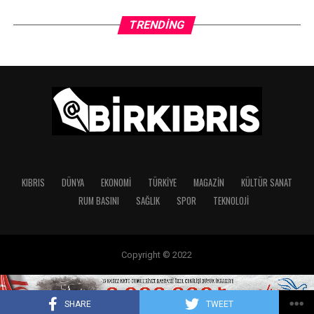
TRENDING
KIBRIS
DÜNYA
EKONOMI
TÜRKIYE
MAGAZIN
KÜLTÜR SANAT
RUM BASINI
SAĞLIK
SPOR
TEKNOLOJI
Copyright © 2022
SHARE
TWEET