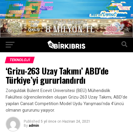
TEKNOLOJI
‘Grizu-263 Uzay Takımı’ ABD’de
Türkiye’yi gururlandırdı
Zonguldak Bülent Ecevit Üniversitesi (BEÜ) Mühendislik
Fakültesi öğrencilerinden oluşan Grizu-263 Uzay Takımı, ABD’de
yapılan Cansat Competition Model Uydu Yarışması’nda 4’üncü
olmanın gururunu yaşıyor.
Published
5 yıl önce
on
Haziran 24, 2021
By
admin