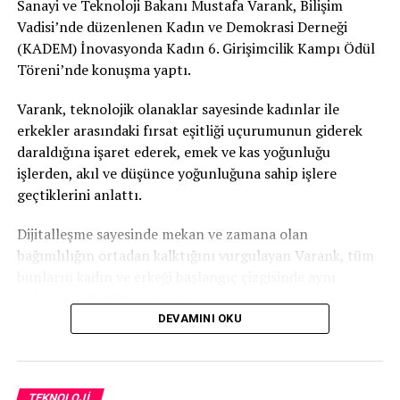
Sanayi ve Teknoloji Bakanı Mustafa Varank, Bilişim
İLGİLİ KONU:
Vadisi’nde düzenlenen Kadın ve Demokrasi Derneği
(KADEM) İnovasyonda Kadın 6. Girişimcilik Kampı Ödül
UP NEXT
Türkiye’nin robot askeri ‘Barkan’ göreve hazırlanıyor
Töreni’nde konuşma yaptı.
KAÇIRMAYIN
Varank, teknolojik olanaklar sayesinde kadınlar ile
Çin’in uzay aracı Mars yüzeyinde
erkekler arasındaki fırsat eşitliği uçurumunun giderek
daraldığına işaret ederek, emek ve kas yoğunluğu
işlerden, akıl ve düşünce yoğunluğuna sahip işlere
geçtiklerini anlattı.
Dijitalleşme sayesinde mekan ve zamana olan
bağımlılığın ortadan kalktığını vurgulayan Varank, tüm
bunların kadın ve erkeği başlangıç çizgisinde aynı
noktaya getirdiğini söyledi.
DEVAMINI OKU
Kadınların iş hayatına katılım oranını artırmak
hedefleniyor
Sürdürülebilir bir kalkınma için kadınların iş hayatına
TEKNOLOJI