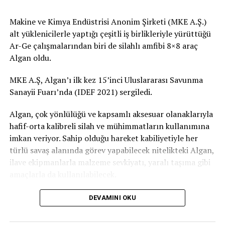
sebeple kadınların sosyoekonomik hayata katılımları
Makine ve Kimya Endüstrisi Anonim Şirketi (MKE A.Ş.)
önündeki engelleri kaldırabilmek için çözümler üretiyor,
alt yüklenicilerle yaptığı çeşitli iş birlikleriyle yürüttüğü
stratejiler belirliyoruz. Bakanlığımız tarafından
Ar-Ge çalışmalarından biri de silahlı amfibi 8×8 araç
çalışmaları sürdürülen ‘Ulusal Teknoloji Girişimciliği
Algan oldu.
Stratejisi’nde bu konuya özellikle eğiliyoruz. Hazırlıkları
süren strateji ile ‘Kadın Girişimciliği İnisiyatifi’ adını
MKE A.Ş, Algan’ı ilk kez 15’inci Uluslararası Savunma
verdiğimiz bir yapı oluşturmayı planlıyoruz. Bu sayede
Sanayii Fuarı’nda (IDEF 2021) sergiledi.
kadınlar tarafından kurulan teknoloji girişimlerinin
sürdürülebilir firmalara dönüşmesinin önündeki
Algan, çok yönlülüğü ve kapsamlı aksesuar olanaklarıyla
engellere odaklanacağız ve bu engelleri giderecek
hafif-orta kalibreli silah ve mühimmatların kullanımına
düzenlemeleri hayata geçireceğiz.”
imkan veriyor. Sahip olduğu hareket kabiliyetiyle her
türlü savaş alanında görev yapabilecek nitelikteki Algan,
“Kadın girişimcilere sağladığımız destek tutarı 1,3
ilave ekipmanlarla malzeme sevkiyatı, yaralı taşıma gibi
milyar lirayı aştı”
amaçlarla da kullanılabilecek.
Bakan Varank, KOSGEB ile kadın girişimcilerin hep
Algan, hemen hemen her türlü engebeli arazide,
DEVAMINI OKU
yanında olduklarını belirterek, 2019’da tespit edilen
bataklıkta, su üzerinde, kum zeminde, karla kaplı
ihtiyaçlar çerçevesinde Yeni Girişimci Desteği
arazilerde görev yapabiliyor.
uygulamasını güncellediklerini dile getirdi.