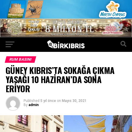
RUM BASINI
GÜNEY KIBRIS’TA SOKAĞA ÇIKMA
YASAĞI 10 HAZİRAN’DA SONA
ERİYOR
Published
5 yıl önce
on
Mayıs 30, 2021
By
admin