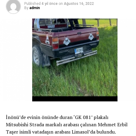
Published
4 yıl önce
on
Ağustos 16, 2022
By
admin
İLGİLİ KONU:
UP NEXT
Aşı sonrası ciddi Tromboz geçiren 39 yaşındaki kadın
öldü
İnönü’de evinin önünde duran ‘GK 081’ plakalı
Mitsubishi Strada markalı arabası çalınan Mehmet Erbil
Taşer isimli vatadaşın arabası Limasol’da bulundu.