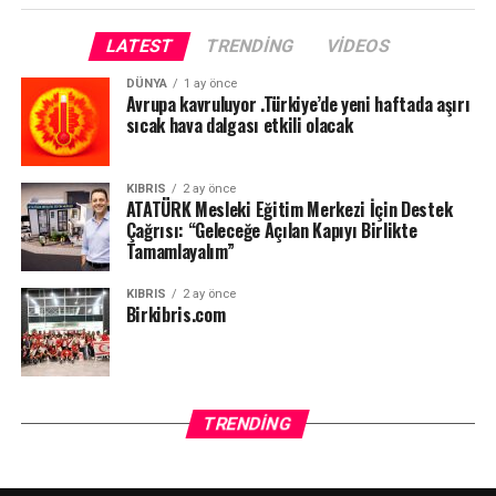
LATEST
TRENDING
VIDEOS
DÜNYA
1 ay önce
Avrupa kavruluyor .Türkiye’de yeni haftada aşırı
sıcak hava dalgası etkili olacak
KIBRIS
2 ay önce
ATATÜRK Mesleki Eğitim Merkezi İçin Destek
Çağrısı: “Geleceğe Açılan Kapıyı Birlikte
Tamamlayalım”
KIBRIS
2 ay önce
Birkibris.com
Ve şimdi biz Kıbrıslı Türklerden, anavatanımızın can
düşmanı PKK’ya yataklık eden Kıbrıslı Rumlarla ortak
yaşamamız istenmektedir.
TRENDING