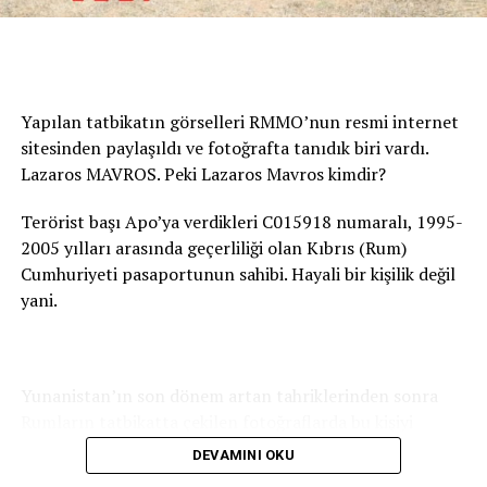
Yapılan tatbikatın görselleri RMMO’nun resmi internet
sitesinden paylaşıldı ve fotoğrafta tanıdık biri vardı.
Lazaros MAVROS. Peki Lazaros Mavros kimdir?
Terörist başı Apo’ya verdikleri C015918 numaralı, 1995-
2005 yılları arasında geçerliliği olan Kıbrıs (Rum)
Cumhuriyeti pasaportunun sahibi. Hayali bir kişilik değil
yani.
Yunanistan’ın son dönem artan tahriklerinden sonra
Rumların tatbikatta çekilen fotoğraflarda bu kişiyi
RMMO resmi internet sayfasında servis etmesi Rumların
DEVAMINI OKU
terör örgütü PKK’ya verdiği desteğin bir göstergesidir.