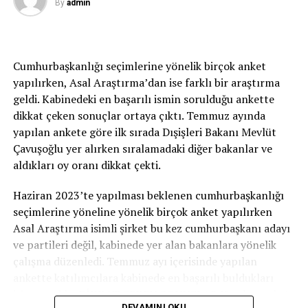
By
admin
edildi. Petrol fiyatları üzerinde ise küresel talebe yönelik
endişeler ile birlikte Rusya’ya yönelik yaptırım
taahhütlerinin sürmesi, bazı enerji tesislerinin bakım ve
onarımları gibi arz yönlü unsurların azalarak da olsa
Cumhurbaşkanlığı seçimlerine yönelik birçok anket
sürdüğü bir görünüm mevcut. Bu çerçevede, ham petrol
yapılırken, Asal Araştırma’dan ise farklı bir araştırma
fiyatlarına ve emtia fiyatlarının genel seviyesine ilişkin
geldi. Kabinedeki en başarılı ismin sorulduğu ankette
yıl ortalaması varsayımlarımızı 2022 yılı için büyük
dikkat çeken sonuçlar ortaya çıktı. Temmuz ayında
oranda korurken 2023 yılı için aşağı yönlü güncelledik.
yapılan ankete göre ilk sırada Dışişleri Bakanı Mevlüt
Jeopolitik riskleri, tarımsal emtia ve enerji fiyatlarındaki
Çavuşoğlu yer alırken sıralamadaki diğer bakanlar ve
yüksek seviyeleri, ticaret kısıtlamalarını ve arz kısıtlarını
aldıkları oy oranı dikkat çekti.
dikkate alarak gıda fiyatlarına yönelik varsayımlarımızı
2022 ve 2023 yılları için yukarı yönlü güncelledik.”
Haziran 2023’te yapılması beklenen cumhurbaşkanlığı
değerlendirmesinde bulundu.
seçimlerine yöneline yönelik birçok anket yapılırken
Asal Araştırma isimli şirket bu kez cumhurbaşkanı adayı
Kavcıoğlu, küresel iktisadi faaliyet üzerinde, jeopolitik
ve partileri değil, kabinede yer alan bakanlara yönelik
riskler, artan enerji maliyetleri ve olası arz sıkıntılarına
çalışma düzenledi. Temmuz ayı içerisinde yapılan
dair belirsizliklerin artmasına bağlı olarak dış talebe
ankette katılımcılara kabinede en başarılı buldukları
ilişkin varsayımları geçen rapor dönemine göre aşağı
isim soruldu. DİKKAT ÇEKEN SONUÇLAR Yapılan ankete
yönlü revize ettiklerinin altını çizerek, “Ayrıca, küresel
DEVAMINI OKU