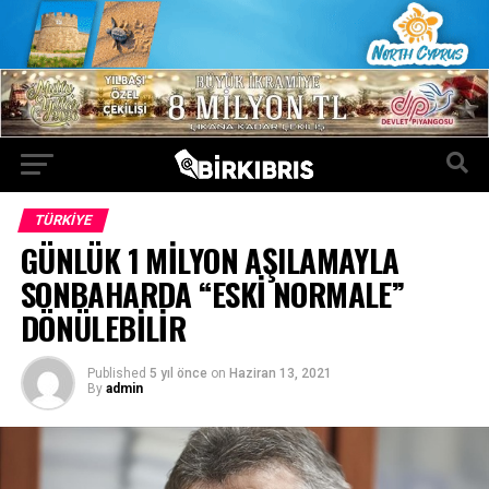
TÜRKIYE
GÜNLÜK 1 MİLYON AŞILAMAYLA
SONBAHARDA “ESKİ NORMALE”
DÖNÜLEBİLİR
Published
5 yıl önce
on
Haziran 13, 2021
By
admin