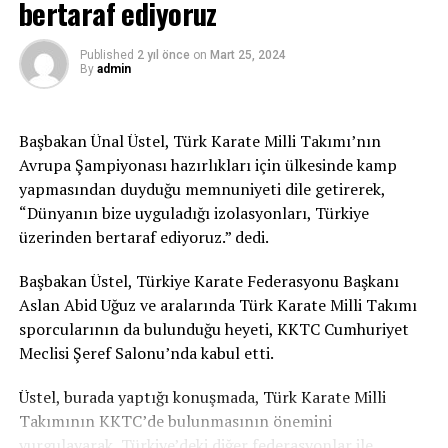
bertaraf ediyoruz
Prof. Dr. Balık, “Günde 1 milyon doz aşı uygulanması
durumunda temmuz ayı sonuna kadar toplumsal
Published
2 yıl önce
on
Mart 25, 2024
By
admin
bağışıklık hedefine erişiriz. Sonbaharda ise eski
normalimize dönebiliriz. Elbette bu, aşı tedarikinde
sorun kalmamasına ve insanların aşı olmak konusundaki
Başbakan Ünal Üstel, Türk Karate Milli Takımı’nın
uyumuna bağlı.” değerlendirmesinde bulundu.
Avrupa Şampiyonası hazırlıkları için ülkesinde kamp
yapmasından duyduğu memnuniyeti dile getirerek,
BioNTech aşısının, ilk dozun 10 gün sonrasından
“Dünyanın bize uyguladığı izolasyonları, Türkiye
itibaren etkisini göstermeye başladığına işaret eden
üzerinden bertaraf ediyoruz.” dedi.
Balık, bunun toplum bağışıklığını daha hızlı sağlama
açısından önemli olduğunu vurguladı.
Başbakan Üstel, Türkiye Karate Federasyonu Başkanı
Aslan Abid Uğuz ve aralarında Türk Karate Milli Takımı
Kovid-19’un “salgın” olarak anılmaması için toplumun
sporcularının da bulunduğu heyeti, KKTC Cumhuriyet
en az yüzde 60’ının aşılanmış olması gerektiğini aktaran
Meclisi Şeref Salonu’nda kabul etti.
Balık, “Toplumun en az yüzde 60’ı aşılandığında hastalık
‘salgın’ formundan çıkıp az sayıda enfeksiyon vakası
Üstel, burada yaptığı konuşmada, Türk Karate Milli
olarak görülmeye, artık toplumu ciddi şekilde
Takımının KKTC’de bulunmasının önemini
etkilememeye başlayabilir. Elbette bu süreçte aşı
vurgulayarak, Türkiye’deki diğer federasyonlar ile