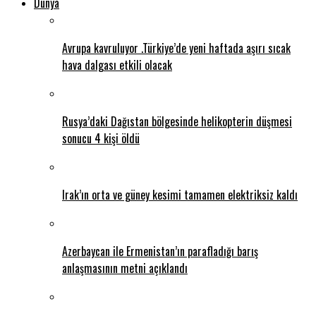
Dünya
Avrupa kavruluyor .Türkiye’de yeni haftada aşırı sıcak
hava dalgası etkili olacak
Rusya’daki Dağıstan bölgesinde helikopterin düşmesi
sonucu 4 kişi öldü
Irak’ın orta ve güney kesimi tamamen elektriksiz kaldı
Azerbaycan ile Ermenistan’ın parafladığı barış
anlaşmasının metni açıklandı