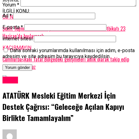
Yorum
*
İLGİLİ KONU:
Ad
*
Up Next
E-posta
*
Şehit Teğmen Caner Gönyeli-2025 Arama Kurtarma Tatbikatı 23
Haziran’da başlayacak
İnternet sitesi
KAÇIRMAYIN
Daha sonraki yorumlarımda kullanılması için adım, e-posta
adresim ve site adresim bu tarayıcıya kaydedilsin.
Cumhurbaṣkanı Tatar:Bölgedeki gelişmeleri anlık olarak takip edip
değerlendiriyoruz
Kıbrıs
ATATÜRK Mesleki Eğitim Merkezi İçin
Destek Çağrısı: “Geleceğe Açılan Kapıyı
Birlikte Tamamlayalım”