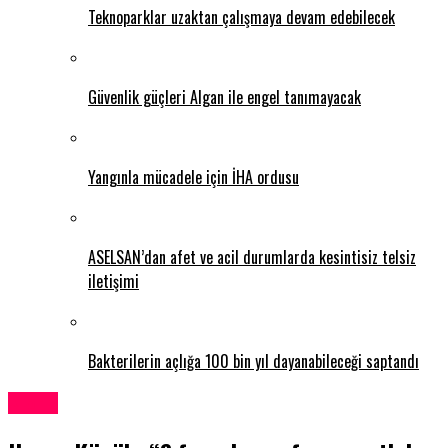
Teknoparklar uzaktan çalışmaya devam edebilecek
Güvenlik güçleri Algan ile engel tanımayacak
Yangınla mücadele için İHA ordusu
ASELSAN’dan afet ve acil durumlarda kesintisiz telsiz
iletişimi
Bakterilerin açlığa 100 bin yıl dayanabileceği saptandı
Kıbrıs