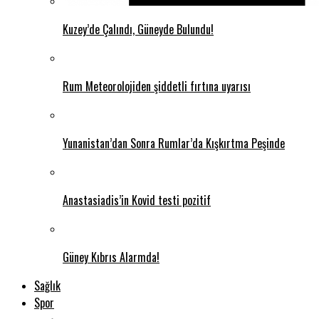
Kuzey’de Çalındı, Güneyde Bulundu!
Rum Meteorolojiden şiddetli fırtına uyarısı
Yunanistan’dan Sonra Rumlar’da Kışkırtma Peşinde
Anastasiadis’in Kovid testi pozitif
Güney Kıbrıs Alarmda!
Sağlık
Spor