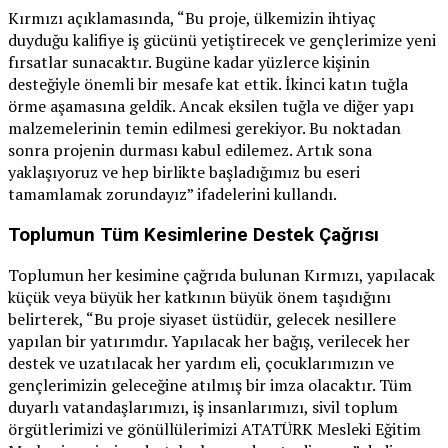
Kırmızı açıklamasında, “Bu proje, ülkemizin ihtiyaç
duyduğu kalifiye iş gücünü yetiştirecek ve gençlerimize yeni
fırsatlar sunacaktır. Bugüne kadar yüzlerce kişinin
desteğiyle önemli bir mesafe kat ettik. İkinci katın tuğla
örme aşamasına geldik. Ancak eksilen tuğla ve diğer yapı
malzemelerinin temin edilmesi gerekiyor. Bu noktadan
sonra projenin durması kabul edilemez. Artık sona
yaklaşıyoruz ve hep birlikte başladığımız bu eseri
tamamlamak zorundayız” ifadelerini kullandı.
Toplumun Tüm Kesimlerine Destek Çağrısı
Toplumun her kesimine çağrıda bulunan Kırmızı, yapılacak
küçük veya büyük her katkının büyük önem taşıdığını
belirterek, “Bu proje siyaset üstüdür, gelecek nesillere
yapılan bir yatırımdır. Yapılacak her bağış, verilecek her
destek ve uzatılacak her yardım eli, çocuklarımızın ve
gençlerimizin geleceğine atılmış bir imza olacaktır. Tüm
duyarlı vatandaşlarımızı, iş insanlarımızı, sivil toplum
örgütlerimizi ve gönüllülerimizi ATATÜRK Mesleki Eğitim