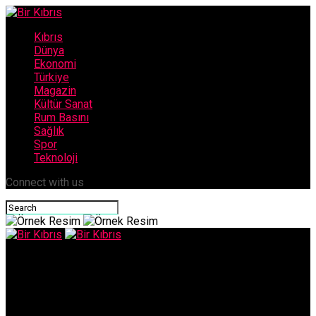
Kıbrıs
Dünya
Ekonomi
Türkiye
Magazin
Kültür Sanat
Rum Basını
Sağlık
Spor
Teknoloji
Connect with us
Bir Kıbrıs
Hasan Küçük: “Sıfır asker, sıfır garantinin hayalcilik olduğunu
gördük”