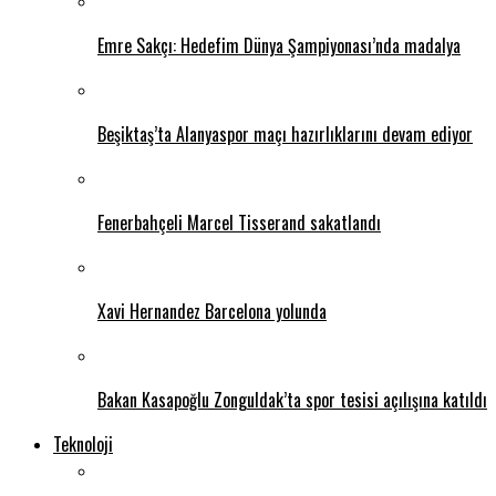
Emre Sakçı: Hedefim Dünya Şampiyonası’nda madalya
Beşiktaş’ta Alanyaspor maçı hazırlıklarını devam ediyor
Fenerbahçeli Marcel Tisserand sakatlandı
Xavi Hernandez Barcelona yolunda
Bakan Kasapoğlu Zonguldak’ta spor tesisi açılışına katıldı
Teknoloji