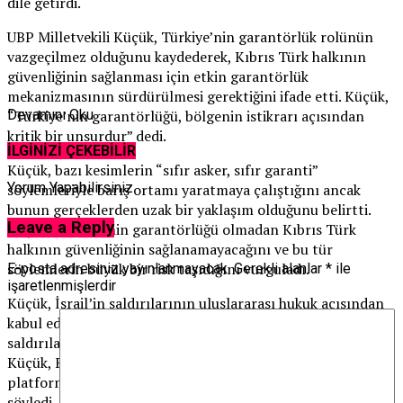
dile getirdi.
UBP Milletvekili Küçük, Türkiye’nin garantörlük rolünün
vazgeçilmez olduğunu kaydederek, Kıbrıs Türk halkının
güvenliğinin sağlanması için etkin garantörlük
mekanizmasının sürdürülmesi gerektiğini ifade etti. Küçük,
“Türkiye’nin garantörlüğü, bölgenin istikrarı açısından
Devamını Oku
kritik bir unsurdur” dedi.
İLGİNİZİ ÇEKEBİLİR
Küçük, bazı kesimlerin “sıfır asker, sıfır garanti”
Yorum Yapabilirsiniz
söylemleriyle barış ortamı yaratmaya çalıştığını ancak
bunun gerçeklerden uzak bir yaklaşım olduğunu belirtti.
Leave a Reply
Küçük, Türkiye’nin garantörlüğü olmadan Kıbrıs Türk
halkının güvenliğinin sağlanamayacağını ve bu tür
söylemlerin büyük bir risk taşıdığını vurguladı.
E-posta adresiniz yayınlanmayacak.
Gerekli alanlar
*
ile
işaretlenmişlerdir
Küçük, İsrail’in saldırılarının uluslararası hukuk açısından
kabul edilemez olduğunu ve uluslararası toplumun bu
saldırılara karşı sessiz kalmaması gerektiğini ifade etti.
Küçük, Filistin halkının yanında olduklarını ve her
platformda haklarını savunmaya devam edeceklerini
söyledi.