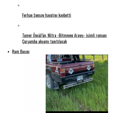
Ferhan Şensoy hayatını kaybetti
Tamer Öncül’ün, Mitra -Bitmeyen Arayış- isimli romanı
Çarşamba akşamı tanıtılacak
Rum Basını