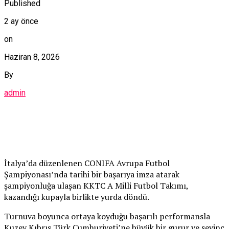
Published
2 ay önce
on
Haziran 8, 2026
By
admin
İtalya’da düzenlenen CONIFA Avrupa Futbol
Şampiyonası’nda tarihi bir başarıya imza atarak
şampiyonluğa ulaşan KKTC A Milli Futbol Takımı,
kazandığı kupayla birlikte yurda döndü.
Turnuva boyunca ortaya koyduğu başarılı performansla
Kuzey Kıbrıs Türk Cumhuriyeti’ne büyük bir gurur ve sevinç