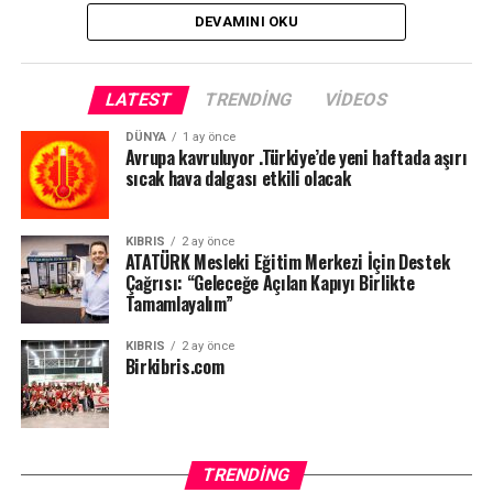
DEVAMINI OKU
LATEST
TRENDING
VIDEOS
DÜNYA
1 ay önce
Avrupa kavruluyor .Türkiye’de yeni haftada aşırı
sıcak hava dalgası etkili olacak
KIBRIS
2 ay önce
ATATÜRK Mesleki Eğitim Merkezi İçin Destek
Çağrısı: “Geleceğe Açılan Kapıyı Birlikte
Tamamlayalım”
KIBRIS
2 ay önce
Birkibris.com
TRENDING