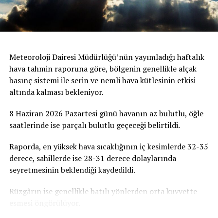
Meteoroloji Dairesi Müdürlüğü’nün yayımladığı haftalık
hava tahmin raporuna göre, bölgenin genellikle alçak
basınç sistemi ile serin ve nemli hava kütlesinin etkisi
altında kalması bekleniyor.
8 Haziran 2026 Pazartesi günü havanın az bulutlu, öğle
saatlerinde ise parçalı bulutlu geçeceği belirtildi.
Raporda, en yüksek hava sıcaklığının iç kesimlerde 32-35
derece, sahillerde ise 28-31 derece dolaylarında
seyretmesinin beklendiği kaydedildi.
Rüzgârın ise genellikle batılı yönlerden orta kuvvette
esmesi öngörülüyor.