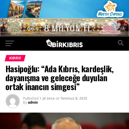
KIBRIS
Hasipoğlu: “Ada Kıbrıs, kardeşlik,
dayanışma ve geleceğe duyulan
ortak inancın simgesi”
Published
1 yıl önce
on
Temmuz 8, 2025
By
admin