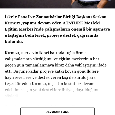
İskele Esnaf ve Zanaatkârlar Birliği Başkanı Serkan
Kırmızı, yapımı devam eden ATATÜRK Mesleki
Eğitim Merkezi’nde çalışmaların önemli bir aşamaya
ulaştığını belirterek, projeye destek çağrısında
bulundu.
Kırmızı, merkezin ikinci katında tuğla örme
çalışmalarının sürdüğünü ve eğitim merkezinin her
geçen gün tamamlanmaya biraz daha yaklaştığını ifade
etti. Bugüne kadar projeye katkı koyan gönüllülere,
hayırseverlere ve destek veren kişi ile kuruluşlara
teşekkür eden Kırmızı, inşaatın kesintisiz devam
edebilmesi için yeni desteklere ihtiyaç duyulduğunu
söyledi.
Özellikle tuğla başta olmak üzere çeşitli inşaat
DEVAMINI OKU
malzemelerinin temin edilmesinin önem taşıdığını