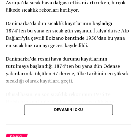
Avrupa’da sıcak hava dalgası etkisini artırırken, birçok
ülkede sıcaklık rekorları kırılıyor.
Danimarka’da dün sıcaklık kayıtlarının başladığı
1874’ten bu yana en sıcak gün yaşandı. İtalya’da ise Alp
Dağları’yla çevrili Bolzano kentinde 1956’dan bu yana
en sıcak haziran ayı gecesi kaydedildi.
Danimarka’da resmi hava durumu kayıtlarının
tutulmaya başlandığı 1874’ten bu yana dün Odense
yakınlarında ölçülen 37 derece, ülke tarihinin en yüksek
sıcaklığı olarak kayıtlara geçti.
Ulusal basın, en son sıcaklık rekorunun 1975’te
Holstebro kentinde ölçülen 36,4 derece olduğunu,
haziran ayı için ise en son 1947’de 35,5 dereceyle rekor
DEVAMINI OKU
kırıldığını anımsattı.
Danimarka’yı etkisi altına alan sıcak hava dalgasının
DÜNYA