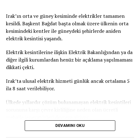
Irak’ın orta ve güney kesiminde elektrikler tamamen
kesildi. Başkent Bağdat başta olmak üzere ülkenin orta
kesimindeki kentler ile güneydeki şehirlerde aniden
elektrik kesintisi yaşandı.
Elektrik kesintilerine ilişkin Elektrik Bakanlığından ya da
diğer ilgili kurumlardan henüz bir açıklama yapılmaması
dikkati çekti.
Irak’ta ulusal elektrik hizmeti günlük ancak ortalama 5
ila 8 saat verilebiliyor.
Ülkede yıllardır çözüm bulunamayan elektrik kesintileri
sorununa karşı çevre kirliliğine neden olan ücretli
mahalle jeneratörleri devreye giriyor.
DEVAMINI OKU