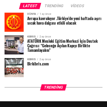
LATEST
TRENDING
VIDEOS
DÜNYA
1 ay önce
Avrupa kavruluyor .Türkiye’de yeni haftada aşırı
sıcak hava dalgası etkili olacak
KIBRIS
2 ay önce
ATATÜRK Mesleki Eğitim Merkezi İçin Destek
Çağrısı: “Geleceğe Açılan Kapıyı Birlikte
Tamamlayalım”
KIBRIS
2 ay önce
Birkibris.com
TRENDING