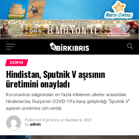
DÜNYA
Hindistan, Sputnik V aşısının
üretimini onayladı
Koronavirüs salgınından en fazla etkilenen ülkeler arasındaki
Hindistan’da, Rusya’nın COVID-19’a karşı geliştirdiği “Sputnik V”
aşısının üretimine izin verildi.
Published
5 yıl önce
on
Haziran 5, 2021
By
admin