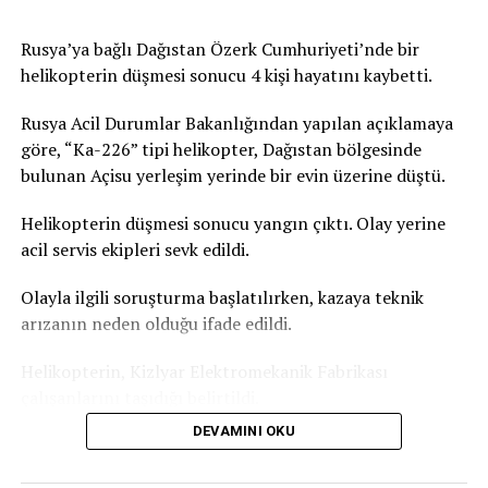
Paris’teki iki cenaze salonunun da dolduğunu doğruladı,
kente yakın çevresindeki cenaze salonlarında da
Rusya’ya bağlı Dağıstan Özerk Cumhuriyeti’nde bir
yoğunluk yaşandığını kaydetti. Fransa’daki acil sağlık
helikopterin düşmesi sonucu 4 kişi hayatını kaybetti.
hizmeti veren kurumun verilerine göre, Paris’te geçen
gün aşırı sıcaklardan etkilendiği değerlendirilen 109 kişi
Rusya Acil Durumlar Bakanlığından yapılan açıklamaya
yaşamını yitirmişti. Bu sayının yalnızca ev ve kamusal
göre, “Ka-226” tipi helikopter, Dağıstan bölgesinde
alanda hayatını kaybedenleri kapsadığı bildirilmişti.
bulunan Açisu yerleşim yerinde bir evin üzerine düştü.
Türkiye’de de yeni haftada aşırı sıcak hava dalgası etkili
Helikopterin düşmesi sonucu yangın çıktı. Olay yerine
olacak. İstanbul’da hava sıcaklığının yarın 31 dereceye,
acil servis ekipleri sevk edildi.
Salı günü ise 35 dereceyi ulaşması bekleniyor. Türkiye
Olayla ilgili soruşturma başlatılırken, kazaya teknik
basınında yer alan haberlere göre Akdeniz Bölgesi
arızanın neden olduğu ifade edildi.
genelinde gölgede hissedilen sıcaklık 36-39 derece.
Güneş altında ve asfalt alanlarda ise sıcaklık 50 dereceyi
Helikopterin, Kizlyar Elektromekanik Fabrikası
geçiyor.
çalışanlarını taşıdığı belirtildi.
DEVAMINI OKU
Dağıstan Özerk Cumhuriyeti Başkanı Sergey Melikov,
Telegram kanalından yaptığı açıklamada, olay yerinde