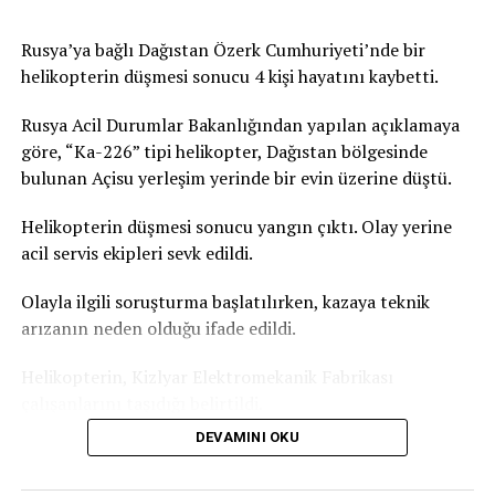
Paris’teki iki cenaze salonunun da dolduğunu doğruladı,
kente yakın çevresindeki cenaze salonlarında da
Rusya’ya bağlı Dağıstan Özerk Cumhuriyeti’nde bir
yoğunluk yaşandığını kaydetti. Fransa’daki acil sağlık
helikopterin düşmesi sonucu 4 kişi hayatını kaybetti.
hizmeti veren kurumun verilerine göre, Paris’te geçen
gün aşırı sıcaklardan etkilendiği değerlendirilen 109 kişi
Rusya Acil Durumlar Bakanlığından yapılan açıklamaya
yaşamını yitirmişti. Bu sayının yalnızca ev ve kamusal
göre, “Ka-226” tipi helikopter, Dağıstan bölgesinde
alanda hayatını kaybedenleri kapsadığı bildirilmişti.
bulunan Açisu yerleşim yerinde bir evin üzerine düştü.
Türkiye’de de yeni haftada aşırı sıcak hava dalgası etkili
Helikopterin düşmesi sonucu yangın çıktı. Olay yerine
olacak. İstanbul’da hava sıcaklığının yarın 31 dereceye,
acil servis ekipleri sevk edildi.
Salı günü ise 35 dereceyi ulaşması bekleniyor. Türkiye
Olayla ilgili soruşturma başlatılırken, kazaya teknik
basınında yer alan haberlere göre Akdeniz Bölgesi
arızanın neden olduğu ifade edildi.
genelinde gölgede hissedilen sıcaklık 36-39 derece.
Güneş altında ve asfalt alanlarda ise sıcaklık 50 dereceyi
Helikopterin, Kizlyar Elektromekanik Fabrikası
geçiyor.
çalışanlarını taşıdığı belirtildi.
DEVAMINI OKU
Dağıstan Özerk Cumhuriyeti Başkanı Sergey Melikov,
Telegram kanalından yaptığı açıklamada, olay yerinde