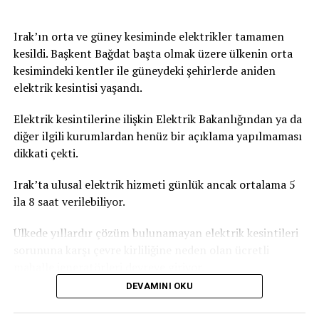
Irak’ın orta ve güney kesiminde elektrikler tamamen
kesildi. Başkent Bağdat başta olmak üzere ülkenin orta
kesimindeki kentler ile güneydeki şehirlerde aniden
elektrik kesintisi yaşandı.
Elektrik kesintilerine ilişkin Elektrik Bakanlığından ya da
diğer ilgili kurumlardan henüz bir açıklama yapılmaması
dikkati çekti.
Irak’ta ulusal elektrik hizmeti günlük ancak ortalama 5
ila 8 saat verilebiliyor.
Ülkede yıllardır çözüm bulunamayan elektrik kesintileri
sorununa karşı çevre kirliliğine neden olan ücretli
mahalle jeneratörleri devreye giriyor.
DEVAMINI OKU