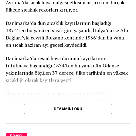
Avrupa’da sıcak hava dalgası etkisini artırırken, birçok
KAÇIRMAYIN
ülkede sıcaklık rekorları kırılıyor.
Peru’da otobüs uçuruma yuvarlandı: 27 ölü, 16 yaralı
Danimarka’da dün sıcaklık kayıtlarının başladığı
1874’ten bu yana en sıcak gün yaşandı. İtalya’da ise Alp
Dağları’yla çevrili Bolzano kentinde 1956’dan bu yana
en sıcak haziran ayı gecesi kaydedildi.
Danimarka’da resmi hava durumu kayıtlarının
tutulmaya başlandığı 1874’ten bu yana dün Odense
yakınlarında ölçülen 37 derece, ülke tarihinin en yüksek
sıcaklığı olarak kayıtlara geçti.
Ulusal basın, en son sıcaklık rekorunun 1975’te
Holstebro kentinde ölçülen 36,4 derece olduğunu,
haziran ayı için ise en son 1947’de 35,5 dereceyle rekor
DEVAMINI OKU
kırıldığını anımsattı.
Danimarka’yı etkisi altına alan sıcak hava dalgasının
DÜNYA