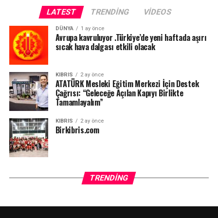
LATEST
TRENDING
VIDEOS
DÜNYA
1 ay önce
Avrupa kavruluyor .Türkiye’de yeni haftada aşırı
sıcak hava dalgası etkili olacak
KIBRIS
2 ay önce
ATATÜRK Mesleki Eğitim Merkezi İçin Destek
Çağrısı: “Geleceğe Açılan Kapıyı Birlikte
Tamamlayalım”
KIBRIS
2 ay önce
Birkibris.com
TRENDING