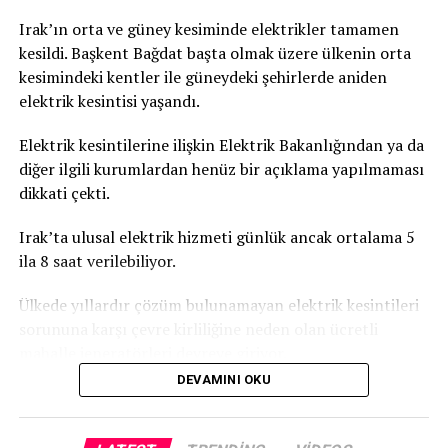
Irak’ın orta ve güney kesiminde elektrikler tamamen
kesildi. Başkent Bağdat başta olmak üzere ülkenin orta
kesimindeki kentler ile güneydeki şehirlerde aniden
elektrik kesintisi yaşandı.
Elektrik kesintilerine ilişkin Elektrik Bakanlığından ya da
diğer ilgili kurumlardan henüz bir açıklama yapılmaması
dikkati çekti.
Irak’ta ulusal elektrik hizmeti günlük ancak ortalama 5
ila 8 saat verilebiliyor.
Ülkede yıllardır çözüm bulunamayan elektrik kesintileri
sorununa karşı çevre kirliliğine neden olan ücretli
mahalle jeneratörleri devreye giriyor.
DEVAMINI OKU