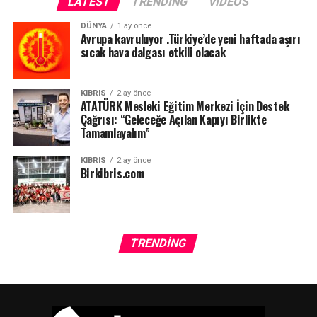
LATEST
TRENDING
VIDEOS
DÜNYA
1 ay önce
Avrupa kavruluyor .Türkiye’de yeni haftada aşırı
sıcak hava dalgası etkili olacak
KIBRIS
2 ay önce
ATATÜRK Mesleki Eğitim Merkezi İçin Destek
Çağrısı: “Geleceğe Açılan Kapıyı Birlikte
Tamamlayalım”
KIBRIS
2 ay önce
Birkibris.com
TRENDING