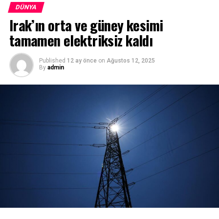
göre, 4 kişi yaşamını yitirdi. Yaralanan 3 kişi ise
DÜNYA
hastaneye kaldırıldı.” ifadesini kullandı.
Irak’ın orta ve güney kesimi
tamamen elektriksiz kaldı
Published
12 ay önce
on
Ağustos 12, 2025
By
admin