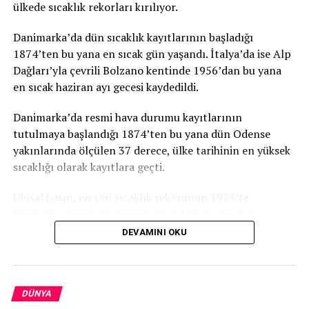
ülkede sıcaklık rekorları kırılıyor.
Ülkede 16 Ocak’ta başlayan aşılama kampanyasında
bugüne dek 236 milyon 198 bin 726 dozdan fazla aşı
Danimarka’da dün sıcaklık kayıtlarının başladığı
yapıldı.
1874’ten bu yana en sıcak gün yaşandı. İtalya’da ise Alp
Dağları’yla çevrili Bolzano kentinde 1956’dan bu yana
Nüfusu 1,4 milyara yaklaşan ülkede aşılama, henüz
en sıcak haziran ayı gecesi kaydedildi.
salgını durdurabilecek düzeye ulaşmadı.
Danimarka’da resmi hava durumu kayıtlarının
COVID-19 verilerinin derlendiği “Worldometers”
tutulmaya başlandığı 1874’ten bu yana dün Odense
internet sitesine göre Hindistan, “dünyada en fazla
yakınlarında ölçülen 37 derece, ülke tarihinin en yüksek
vakanın görüldüğü ikinci, en fazla ölümün görüldüğü
sıcaklığı olarak kayıtlara geçti.
üçüncü ülke” konumunda bulunuyor.
Ulusal basın, en son sıcaklık rekorunun 1975’te
TRT
Holstebro kentinde ölçülen 36,4 derece olduğunu,
haziran ayı için ise en son 1947’de 35,5 dereceyle rekor
DEVAMINI OKU
kırıldığını anımsattı.
İLGİLİ KONU:
Danimarka’yı etkisi altına alan sıcak hava dalgasının
UP NEXT
Almanya’da aşı önceliği sıralaması kaldırıldı
bazı bölgelerde şiddetli yağış ve rüzgara da neden
DÜNYA