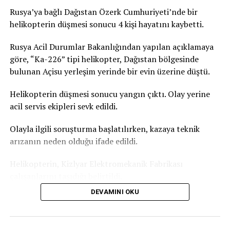
kente yakın çevresindeki cenaze salonlarında da
Rusya’ya bağlı Dağıstan Özerk Cumhuriyeti’nde bir
yoğunluk yaşandığını kaydetti. Fransa’daki acil sağlık
helikopterin düşmesi sonucu 4 kişi hayatını kaybetti.
hizmeti veren kurumun verilerine göre, Paris’te geçen
gün aşırı sıcaklardan etkilendiği değerlendirilen 109 kişi
Rusya Acil Durumlar Bakanlığından yapılan açıklamaya
yaşamını yitirmişti. Bu sayının yalnızca ev ve kamusal
göre, “Ka-226” tipi helikopter, Dağıstan bölgesinde
alanda hayatını kaybedenleri kapsadığı bildirilmişti.
bulunan Açisu yerleşim yerinde bir evin üzerine düştü.
Türkiye’de de yeni haftada aşırı sıcak hava dalgası etkili
Helikopterin düşmesi sonucu yangın çıktı. Olay yerine
olacak. İstanbul’da hava sıcaklığının yarın 31 dereceye,
acil servis ekipleri sevk edildi.
Salı günü ise 35 dereceyi ulaşması bekleniyor. Türkiye
Olayla ilgili soruşturma başlatılırken, kazaya teknik
basınında yer alan haberlere göre Akdeniz Bölgesi
arızanın neden olduğu ifade edildi.
genelinde gölgede hissedilen sıcaklık 36-39 derece.
Güneş altında ve asfalt alanlarda ise sıcaklık 50 dereceyi
Helikopterin, Kizlyar Elektromekanik Fabrikası
geçiyor.
çalışanlarını taşıdığı belirtildi.
DEVAMINI OKU
Dağıstan Özerk Cumhuriyeti Başkanı Sergey Melikov,
Telegram kanalından yaptığı açıklamada, olay yerinde
çalışmaların sürdüğünü belirterek, “İlk belirlemelere