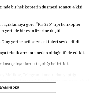
ki iki cenaze salonunun da dolduğunu doğruladı,
i’nde bir helikopterin düşmesi sonucu 4 kişi
nda da yoğunluk yaşandığını kaydetti. Fransa’daki
ne göre, Paris’te geçen gün aşırı sıcaklardan
ını yitirmişti. Bu sayının yalnızca ev ve kamusal
 açıklamaya göre, “Ka-226” tipi helikopter,
dirilmişti.
m yerinde bir evin üzerine düştü.
 dalgası etkili olacak. İstanbul’da hava sıcaklığının
Olay yerine acil servis ekipleri sevk edildi.
yi ulaşması bekleniyor. Türkiye basınında yer alan
gölgede hissedilen sıcaklık 36-39 derece. Güneş
zaya teknik arızanın neden olduğu ifade edildi.
dereceyi geçiyor.
ası çalışanlarını taşıdığı belirtildi.
ey Melikov, Telegram kanalından yaptığı
üğünü belirterek, “İlk belirlemelere göre, 4 kişi
neye kaldırıldı.” ifadesini kullandı.
EVAMINI OKU