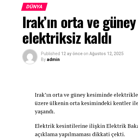
DÜNYA
Irak’ın orta ve gün
elektriksiz kaldı
Published
12 ay önce
on
Ağustos 12, 2025
By
admin
Irak’ın orta ve güney kesiminde elektrik
üzere ülkenin orta kesimindeki kentler ile
yaşandı.
Elektrik kesintilerine ilişkin Elektrik Ba
açıklama yapılmaması dikkati çekti.