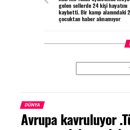
gelen sellerde 24 kişi hayatını
kaybetti. Bir kamp alanındaki 
çocuktan haber alınamıyor
DÜNYA
Avrupa kavruluyor .T