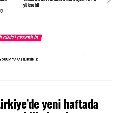
yükseldi
20
İLGİNİZİ ÇEKEBİLİR
YORUM YAPABILIRSINIZ
ürkiye’de yeni haftada