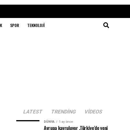
K
SPOR
TEKNOLOJI
LATEST
TRENDING
VIDEOS
DÜNYA
1 ay önce
Avrupa kavruluyor .Türkiye’de yeni