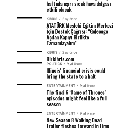
haftada aşırı sıcak hava dalgası
etkili olacak
KIBRIS
2 ay önce
ATATÜRK Mesleki Eğitim Merkezi
İçin Destek Çağrısı: “Geleceğe
Açılan Kapıyı Birlikte
Tamamlayalım”
KIBRIS
2 ay önce
Birkibris.com
POLITICS
9 yıl önce
Illinois’ financial crisis could
bring the state to a halt
ENTERTAINMENT
9 yıl önce
The final 6 ‘Game of Thrones’
episodes might feel like a full
season
ENTERTAINMENT
9 yıl önce
New Season 8 Walking Dead
trailer flashes forward in time