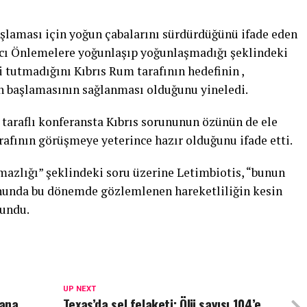
şlaması için yoğun çabalarını sürdürdüğünü ifade eden
ıcı Önlemelere yoğunlaşıp yoğunlaşmadığı şeklindeki
i tutmadığını Kıbrıs Rum tarafının hedefinin ,
n başlamasının sağlanması olduğunu yineledi.
 taraflı konferansta Kıbrıs sorununun özünün de ele
arafının görüşmeye yeterince hazır olduğunu ifade etti.
azlığı” şeklindeki soru üzerine Letimbiotis, “bunun
rununda bu dönemde gözlemlenen hareketliliğin kesin
vundu.
UP NEXT
dana
Texas’da sel felaketi: Ölü sayısı 104’e