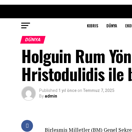
KIBRIS
DÜNYA
EKO
DÜNYA
Holguin Rum Yön
Hristodulidis ile 
Published
1 yıl önce
on
Temmuz 7, 2025
By
admin
Birleşmiş Milletler (BM) Genel Sekret