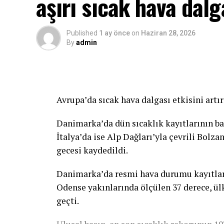
aşırı sıcak hava dalg
Published
1 ay önce
on
Haziran 28, 2026
By
admin
Avrupa’da sıcak hava dalgası etkisini artır
Danimarka’da dün sıcaklık kayıtlarının ba
İtalya’da ise Alp Dağları’yla çevrili Bolz
gecesi kaydedildi.
Danimarka’da resmi hava durumu kayıtlar
Odense yakınlarında ölçülen 37 derece, ülk
geçti.