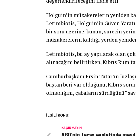
değerlendirileceğini ifade etti.
Holguin’in müzakerelerin yeniden ba
Letimbiotis, Holguin’in Güven Yarat
bir soru üzerine, bunun; sürecin yerin
müzakerelerin kaldığı yerden yenide
Letimbiotis, bu ay yapılacak olan çok
alınacağını belirtirken, Kıbrıs Rum t
Cumhurbaşkanı Ersin Tatar’ın “uzlaşm
baştan beri var olduğunu, Kıbrıs so
olmadığını, çabaların sürdüğünü” sa
İLGİLİ KONU:
KAÇIRMAYIN
ABD’nin Texas eyaletinde mey