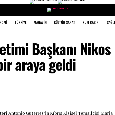
NOMI
TÜRKIYE
MAGAZIN
KÜLTÜR SANAT
RUM BASINI
SAĞLI
etimi Başkanı Nikos
bir araya geldi
eri Antonio Guterres’in Kıbrıs Kişisel Temsilcisi Maria