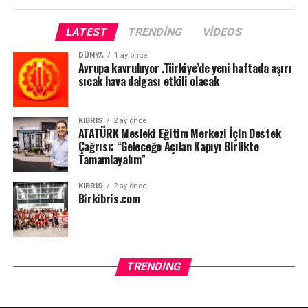
LATEST
TRENDING
VIDEOS
DÜNYA
1 ay önce
Avrupa kavruluyor .Türkiye’de yeni haftada aşırı
sıcak hava dalgası etkili olacak
KIBRIS
2 ay önce
ATATÜRK Mesleki Eğitim Merkezi İçin Destek
Çağrısı: “Geleceğe Açılan Kapıyı Birlikte
Tamamlayalım”
KIBRIS
2 ay önce
Birkibris.com
TRENDING