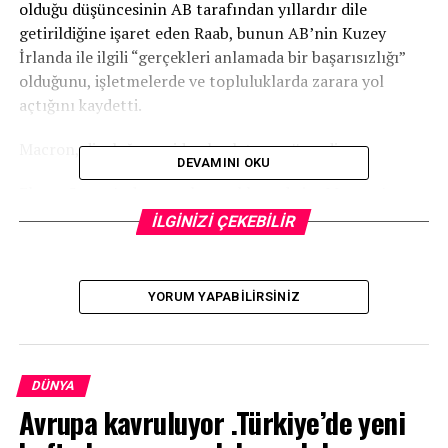
olduğu düşüncesinin AB tarafından yıllardır dile
getirildiğine işaret eden Raab, bunun AB’nin Kuzey
İrlanda ile ilgili “gerçekleri anlamada bir başarısızlığı”
olduğunu, işletmelerde ve topluluklarda zarara yol
açtığını kaydetti.
Macron, diyaloğu yeniden başlatmayı önerdi
DEVAMINI OKU
Elysee Sarayı’ndan yapılan açıklamada ise Macron’un
İngiltere Başbakanı Boris Johnson ile yaptığı görüşmede,
İLGİNİZİ ÇEKEBİLİR
Brexit Anlaşması’na uyulması halinde iki ülke arasındaki
diyaloğu yeniden başlatmayı önerdiği aktarıldı.
YORUM YAPABILIRSINIZ
Macron’un, AB’den ayrılma kararının İngiltere’ye ait
olduğunu, bu nedenle Johnson’a verilen sözlerin
tutulması gerektiğini söylediği belirtilen açıklamada,
“Cumhurbaşkanı’nın (Macron) söylediği Toulouse ve
DÜNYA
Paris aynı coğrafi topraklarda yer alıyor, Kuzey İrlanda
Avrupa kavruluyor .Türkiye’de yeni
ise bir adada bulunuyor.” ifadesi kullanıldı.