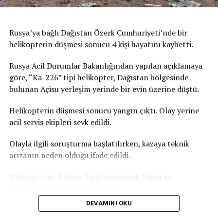
Ulusal Cenaze Hizmetleri Federasyonu Sözcüsü,
Paris’teki iki cenaze salonunun da dolduğunu doğruladı,
kente yakın çevresindeki cenaze salonlarında da
Rusya’ya bağlı Dağıstan Özerk Cumhuriyeti’nde bir
yoğunluk yaşandığını kaydetti. Fransa’daki acil sağlık
helikopterin düşmesi sonucu 4 kişi hayatını kaybetti.
hizmeti veren kurumun verilerine göre, Paris’te geçen
gün aşırı sıcaklardan etkilendiği değerlendirilen 109 kişi
Rusya Acil Durumlar Bakanlığından yapılan açıklamaya
yaşamını yitirmişti. Bu sayının yalnızca ev ve kamusal
göre, “Ka-226” tipi helikopter, Dağıstan bölgesinde
alanda hayatını kaybedenleri kapsadığı bildirilmişti.
bulunan Açisu yerleşim yerinde bir evin üzerine düştü.
Türkiye’de de yeni haftada aşırı sıcak hava dalgası etkili
Helikopterin düşmesi sonucu yangın çıktı. Olay yerine
olacak. İstanbul’da hava sıcaklığının yarın 31 dereceye,
acil servis ekipleri sevk edildi.
Salı günü ise 35 dereceyi ulaşması bekleniyor. Türkiye
Olayla ilgili soruşturma başlatılırken, kazaya teknik
basınında yer alan haberlere göre Akdeniz Bölgesi
arızanın neden olduğu ifade edildi.
genelinde gölgede hissedilen sıcaklık 36-39 derece.
Güneş altında ve asfalt alanlarda ise sıcaklık 50 dereceyi
Helikopterin, Kizlyar Elektromekanik Fabrikası
geçiyor.
çalışanlarını taşıdığı belirtildi.
DEVAMINI OKU
Dağıstan Özerk Cumhuriyeti Başkanı Sergey Melikov,