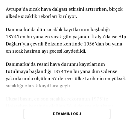
(Hayırlı Cuma) tüm boyutlarıyla korunmasının da çok
Avrupa’da sıcak hava dalgası etkisini artırırken, birçok
önemli olduğunun altını çizmişti.
ülkede sıcaklık rekorları kırılıyor.
Elysee Sarayı’ndan yapılan açıklamada ise Macron’un
Danimarka’da dün sıcaklık kayıtlarının başladığı
Johnson’ı uyardığı ve kendisine İngiliz hükümetinin
1874’ten bu yana en sıcak gün yaşandı. İtalya’da ise Alp
Brexit Anlaşması konusunda sözlerini yerine getirmesi
Dağları’yla çevrili Bolzano kentinde 1956’dan bu yana
gerektiğini söylediği belirtilmişti.
en sıcak haziran ayı gecesi kaydedildi.
Açıklamada, “Macron, bu yeniden angajmanın
Danimarka’da resmi hava durumu kayıtlarının
İngilizlerin Avrupalılara verdikleri sözü ve Brexit
tutulmaya başlandığı 1874’ten bu yana dün Odense
Anlaşması’nın tanımladığı çerçeveyi yerine getirmesini
yakınlarında ölçülen 37 derece, ülke tarihinin en yüksek
gerektirdiğini şiddetle vurguladı.” ifadesi kullanılmıştı.
sıcaklığı olarak kayıtlara geçti.
TRT
Ulusal basın, en son sıcaklık rekorunun 1975’te
Holstebro kentinde ölçülen 36,4 derece olduğunu,
haziran ayı için ise en son 1947’de 35,5 dereceyle rekor
DEVAMINI OKU
İLGİLİ KONU:
kırıldığını anımsattı.
UP NEXT
NATO Zirvesi başladı
Danimarka’yı etkisi altına alan sıcak hava dalgasının