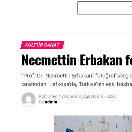
KÜLTÜR SANAT
Necmettin Erbakan fo
“Prof. Dr. Necmettin Erbakan” fotoğraf sergis
tarafından Lefkoşa’da, Türkiye’nin eski başb
Published
4 yıl önce
on
Ağustos 16, 2022
By
admin