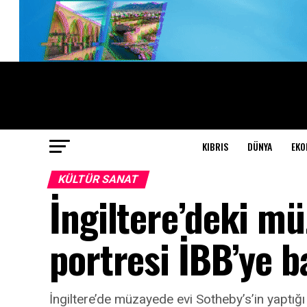
KIBRIS
DÜNYA
EKO
KÜLTÜR SANAT
İngiltere’deki m
portresi İBB’ye b
İngiltere’de müzayede evi Sotheby’s’in yaptığı 