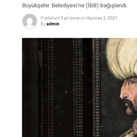
Büyükşehir Belediyesi’ne (İBB) bağışlandı.
Published
5 yıl önce
on
Haziran 2, 2021
By
admin