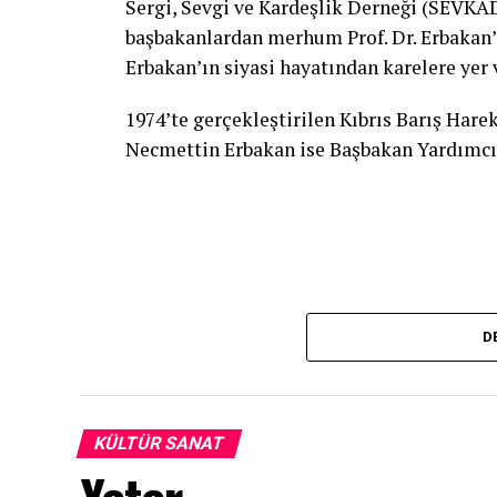
Sergi, Sevgi ve Kardeşlik Derneği (SEVKAD
başbakanlardan merhum Prof. Dr. Erbakan’ı
Erbakan’ın siyasi hayatından karelere yer v
1974’te gerçekleştirilen Kıbrıs Barış Har
Necmettin Erbakan ise Başbakan Yardımcıl
D
KÜLTÜR SANAT
Yeter