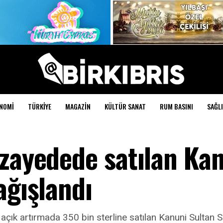
NOMI
TÜRKIYE
MAGAZIN
KÜLTÜR SANAT
RUM BASINI
SAĞLI
üzayedede satılan Ka
ağışlandı
açık artırmada 350 bin sterline satılan Kanuni Sultan Sü