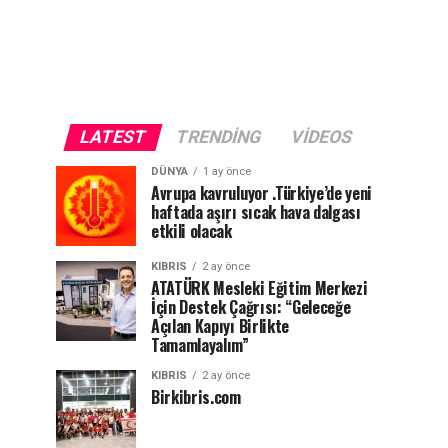
LATEST
TRENDING
VIDEOS
DÜNYA
1 ay önce
Avrupa kavruluyor .Türkiye’de yeni
haftada aşırı sıcak hava dalgası
etkili olacak
KIBRIS
2 ay önce
ATATÜRK Mesleki Eğitim Merkezi
İçin Destek Çağrısı: “Geleceğe
Açılan Kapıyı Birlikte
Tamamlayalım”
KIBRIS
2 ay önce
Birkibris.com