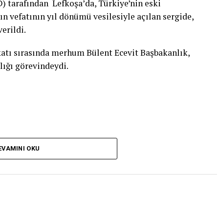
) tarafından Lefkoşa’da, Türkiye’nin eski
n vefatının yıl dönümü vesilesiyle açılan sergide,
erildi.
ekatı sırasında merhum Bülent Ecevit Başbakanlık,
ığı görevindeydi.
EVAMINI OKU