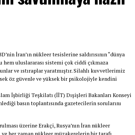
BD’nin İran’ın nükleer tesislerine saldırısının “dünya
 “Bu hem uluslararası sistemi çok ciddi çıkmaza
lar ve ıstıraplar yaratmıştır. Silahlı kuvvetlerimiz
sek öz güvenle ve yüksek bir psikolojiyle kendini
slam İşbirliği Teşkilatı (İİT) Dışişleri Bakanları Konseyi
diği basın toplantısında gazetecilerin sorularını
orulması üzerine Erakçi, Rusya’nın İran nükleer
 ve her zaman nükleer müzakerelerin bir tarafı