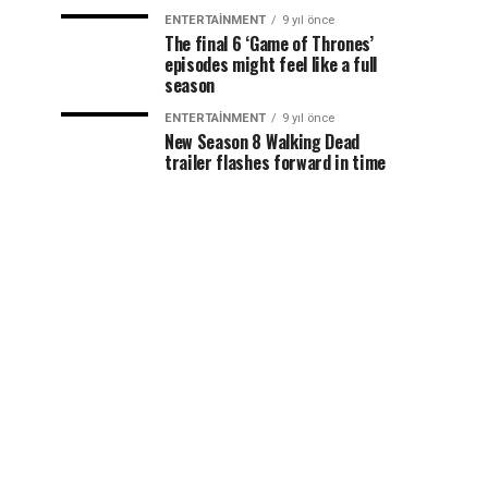
ENTERTAINMENT
9 yıl önce
The final 6 ‘Game of Thrones’
episodes might feel like a full
season
ENTERTAINMENT
9 yıl önce
New Season 8 Walking Dead
trailer flashes forward in time