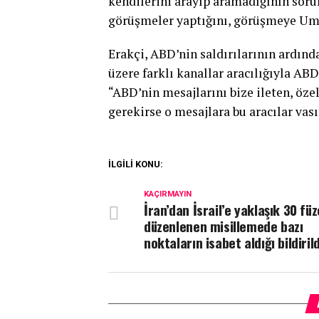
kendilerini arayıp aramadığının sorul
görüşmeler yaptığını, görüşmeye Umm
Erakçi, ABD’nin saldırılarının ard
üzere farklı kanallar aracılığıyla AB
“ABD’nin mesajlarını bize ileten, öze
gerekirse o mesajlara bu aracılar vası
İLGİLİ KONU:
KAÇIRMAYIN
İran’dan İsrail’e yaklaşık 30 füz
düzenlenen misillemede bazı
noktaların isabet aldığı bildirild