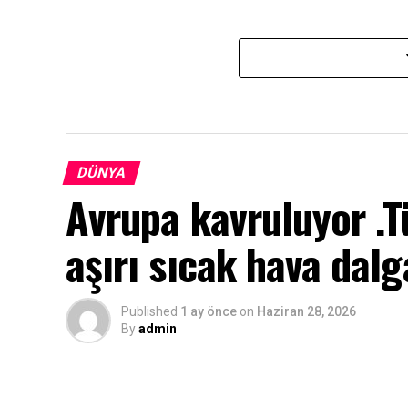
DÜNYA
Avrupa kavruluyor .T
aşırı sıcak hava dalg
Published
1 ay önce
on
Haziran 28, 2026
By
admin