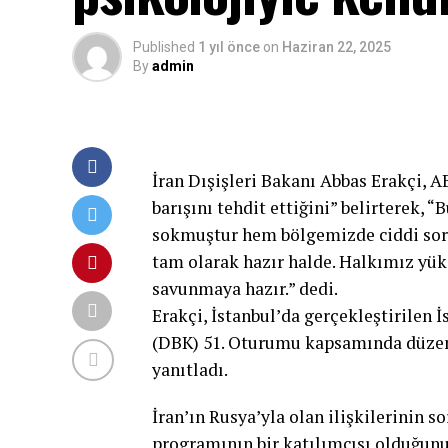
Published
1 yıl önce
on
Haziran 22, 2025
By
admin
İran Dışişleri Bakanı Abbas Erakçi, A
barışını tehdit ettiğini” belirterek,
sokmuştur hem bölgemizde ciddi sorun
tam olarak hazır halde. Halkımız yük
savunmaya hazır.” dedi.
Erakçi, İstanbul’da gerçekleştirilen İ
(DBK) 51. Oturumu kapsamında düzenle
yanıtladı.
İran’ın Rusya’yla olan ilişkilerinin s
programının bir katılımcısı olduğunu