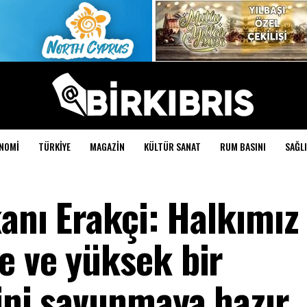
NOMI
TÜRKIYE
MAGAZIN
KÜLTÜR SANAT
RUM BASINI
SAĞLI
kanı Erakçi: Halkımız
e ve yüksek bir
dini savunmaya hazır