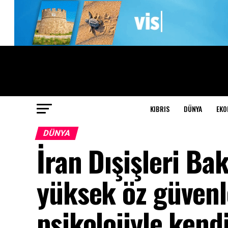
KIBRIS
DÜNYA
EKO
DÜNYA
İran Dışişleri Ba
yüksek öz güvenl
psikolojiyle ken