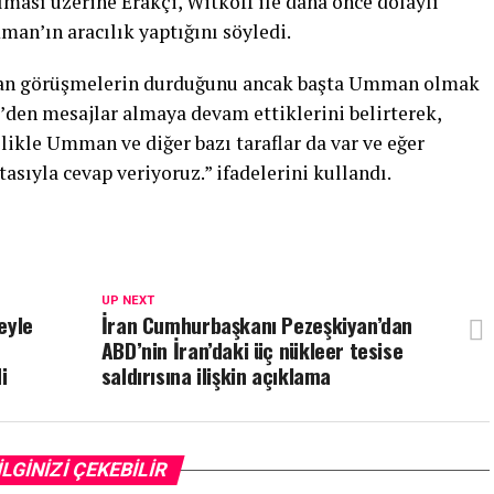
ması üzerine Erakçi, Witkoff ile daha önce dolaylı
an’ın aracılık yaptığını söyledi.
ından görüşmelerin durduğunu ancak başta Umman olmak
D’den mesajlar almaya devam ettiklerini belirterek,
llikle Umman ve diğer bazı taraflar da var ve eğer
tasıyla cevap veriyoruz.” ifadelerini kullandı.
UP NEXT
eyle
İran Cumhurbaşkanı Pezeşkiyan’dan
ABD’nin İran’daki üç nükleer tesise
i
saldırısına ilişkin açıklama
İLGİNİZİ ÇEKEBİLİR