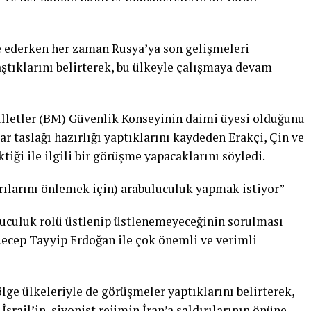
e ederken her zaman Rusya’ya son gelişmeleri
laştıklarını belirterek, bu ülkeyle çalışmaya devam
lletler (BM) Güvenlik Konseyinin daimi üyesi olduğunu
ar taslağı hazırlığı yaptıklarını kaydeden Erakçi, Çin ve
tiği ile ilgili bir görüşme yapacaklarını söyledi.
dırılarını önlemek için) arabuluculuk yapmak istiyor”
luculuk rolü üstlenip üstlenemeyeceğinin sorulması
ecep Tayyip Erdoğan ile çok önemli ve verimli
ölge ülkeleriyle de görüşmeler yaptıklarını belirterek,
İsrail’in, siyonist rejimin İran’a saldırılarının önüne