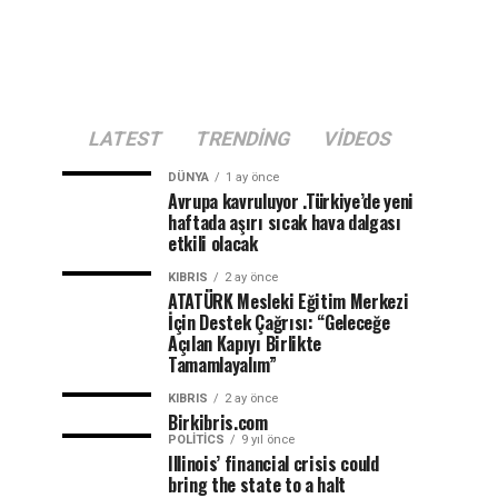
LATEST
TRENDING
VIDEOS
DÜNYA
1 ay önce
Avrupa kavruluyor .Türkiye’de yeni
haftada aşırı sıcak hava dalgası
etkili olacak
KIBRIS
2 ay önce
ATATÜRK Mesleki Eğitim Merkezi
İçin Destek Çağrısı: “Geleceğe
Açılan Kapıyı Birlikte
Tamamlayalım”
KIBRIS
2 ay önce
Birkibris.com
POLITICS
9 yıl önce
Illinois’ financial crisis could
bring the state to a halt