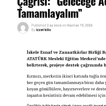
Çağrısı: “Geleceğe Aç
Tamamlayalım”
Published
2 ay önce
on
Haziran 19, 2026
By
izzet kilic
İskele Esnaf ve Zanaatkârlar Birliği 
ATATÜRK Mesleki Eğitim Merkezi’nde 
belirterek, projeye destek çağrısında 
Kırmızı, merkezin ikinci katında tuğla ö
her geçen gün tamamlanmaya biraz daha yak
koyan gönüllülere, hayırseverlere ve deste
inşaatın kesintisiz devam edebilmesi için
Özellikle tuğla başta olmak üzere çeşitli inşaat