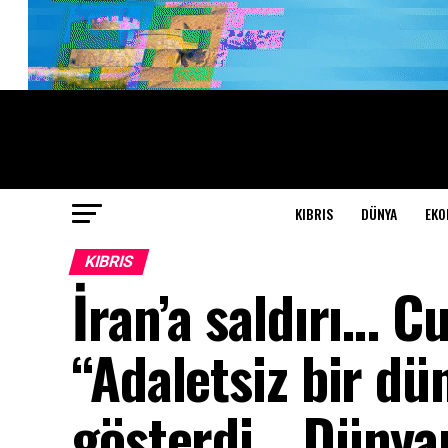
KIBRIS
DÜNYA
EKO
KIBRIS
İran’a saldırı… 
“Adaletsiz bir dü
gösterdi… Dünyanı