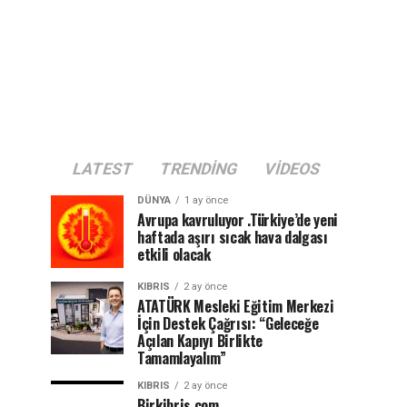
LATEST
TRENDING
VIDEOS
DÜNYA
1 ay önce
Avrupa kavruluyor .Türkiye’de yeni
haftada aşırı sıcak hava dalgası
etkili olacak
KIBRIS
2 ay önce
ATATÜRK Mesleki Eğitim Merkezi
İçin Destek Çağrısı: “Geleceğe
Açılan Kapıyı Birlikte
Tamamlayalım”
KIBRIS
2 ay önce
Birkibris.com