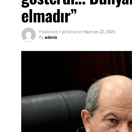
elmadır”
Published
1 yıl önce
on
Haziran 22, 2025
By
admin