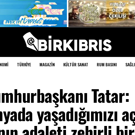
NOMI
TÜRKIYE
MAGAZIN
KÜLTÜR SANAT
RUM BASINI
SAĞLI
Cumhurbaşkanı Tatar:
nyada yaşadığımızı a
n adaleti zehirli bir