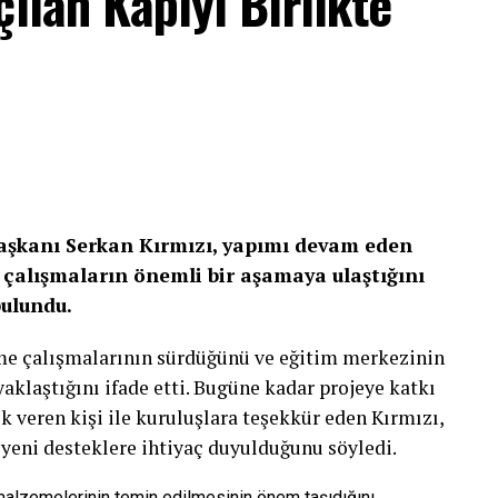
ılan Kapıyı Birlikte
Başkanı Serkan Kırmızı, yapımı devam eden
çalışmaların önemli bir aşamaya ulaştığını
bulundu.
rme çalışmalarının sürdüğünü ve eğitim merkezinin
laştığını ifade etti. Bugüne kadar projeye katkı
k veren kişi ile kuruluşlara teşekkür eden Kırmızı,
 yeni desteklere ihtiyaç duyulduğunu söyledi.
 malzemelerinin temin edilmesinin önem taşıdığını