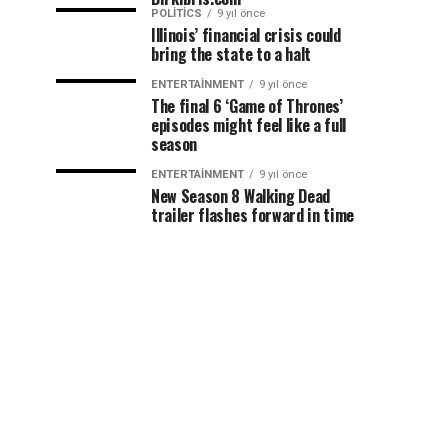
POLITICS
9 yıl önce
Illinois’ financial crisis could
bring the state to a halt
ENTERTAINMENT
9 yıl önce
The final 6 ‘Game of Thrones’
episodes might feel like a full
season
ENTERTAINMENT
9 yıl önce
New Season 8 Walking Dead
trailer flashes forward in time