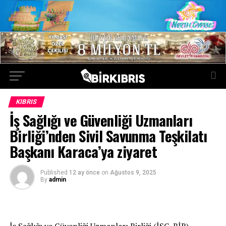
KIBRIS
İş Sağlığı ve Güvenliği Uzmanları
Birliği’nden Sivil Savunma Teşkilatı
Başkanı Karaca’ya ziyaret
Published
12 ay önce
on
Ağustos 9, 2025
By
admin
İş Sağlığı ve Güvenliği Uzmanları Birliği (İSG-BİR)