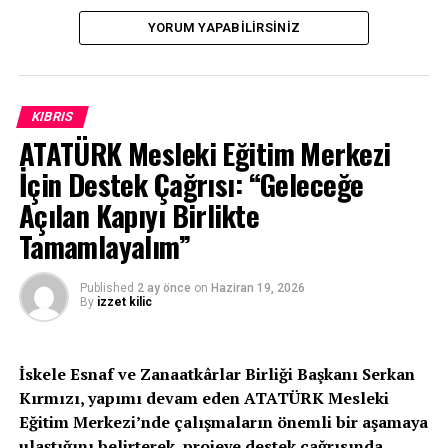
duyduğu memnuniyeti dile getirdi.
YORUM YAPABILIRSINIZ
İLGİLİ KONU:
KIBRIS
UP NEXT
Öztürkler: Geleceğimiz, Türk dünyasının ortak hedefleri
ATATÜRK Mesleki Eğitim Merkezi
doğrultusunda inşa ediliyor
İçin Destek Çağrısı: “Geleceğe
KAÇIRMAYIN
Açılan Kapıyı Birlikte
KIB-TEK Genel Müdürü Aydın: Saat 22.00 itibariyle ülke
geneline elektrik enerjisi verildi
Tamamlayalım”
Published
2 ay önce
on
Haziran 19, 2026
By
izzet kilic
İskele Esnaf ve Zanaatkârlar Birliği Başkanı Serkan
Kırmızı, yapımı devam eden ATATÜRK Mesleki
Eğitim Merkezi’nde çalışmaların önemli bir aşamaya
ulaştığını belirterek, projeye destek çağrısında