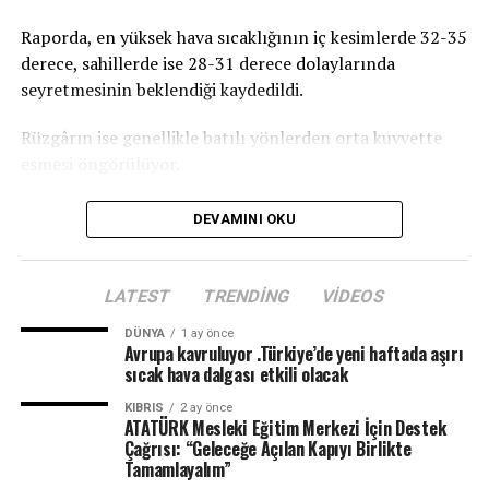
kuaförlük ve berberlik gibi birçok alanda mesleki eğitim
Raporda, en yüksek hava sıcaklığının iç kesimlerde 32-35
verilmesi planlanıyor. Merkezin, KKTC’nin mesleki
derece, sahillerde ise 28-31 derece dolaylarında
eğitim altyapısına önemli katkılar sağlaması ve
seyretmesinin beklendiği kaydedildi.
gençlerin istihdam olanaklarını artırması hedefleniyor.
Rüzgârın ise genellikle batılı yönlerden orta kuvvette
esmesi öngörülüyor.
DEVAMINI OKU
LATEST
TRENDING
VIDEOS
DÜNYA
1 ay önce
Avrupa kavruluyor .Türkiye’de yeni haftada aşırı
sıcak hava dalgası etkili olacak
KIBRIS
2 ay önce
ATATÜRK Mesleki Eğitim Merkezi İçin Destek
Çağrısı: “Geleceğe Açılan Kapıyı Birlikte
Tamamlayalım”