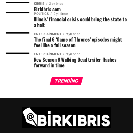
KIBRIS
2 ay önce
Birkibris.com
POLITICS
9 yıl önce
Illinois’ financial crisis could bring the state to
a halt
ENTERTAINMENT
9 yıl önce
The final 6 ‘Game of Thrones’ episodes might
feel like a full season
ENTERTAINMENT
9 yıl önce
New Season 8 Walking Dead trailer flashes
forward in time
TRENDING