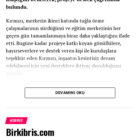
bulundu.
Kırmızı, merkezin ikinci katında tuğla örme
çalışmalarının sürdüğünü ve eğitim merkezinin her
geçen gün tamamlanmaya biraz daha yaklaştığını ifade
etti. Bugüne kadar projeye katkı koyan gönüllülere,
hayırseverlere ve destek veren kişi ile kuruluşlara
teşekkür eden Kırmızı, inşaatın kesintisiz devam
edebilmesi için yeni desteklere ihtiyaç duyulduğunu
söyledi.
Özellikle tuğla başta olmak üzere çeşitli inşaat
DEVAMINI OKU
malzemelerinin temin edilmesinin önem taşıdığını
vurgulayan Kırmızı, projenin tamamen gönüllü katkılar ve
ülkenin geleceğine yatırım yapma anlayışıyla bugünlere
geldiğini kaydetti.
KIBRIS
Birkibris.com