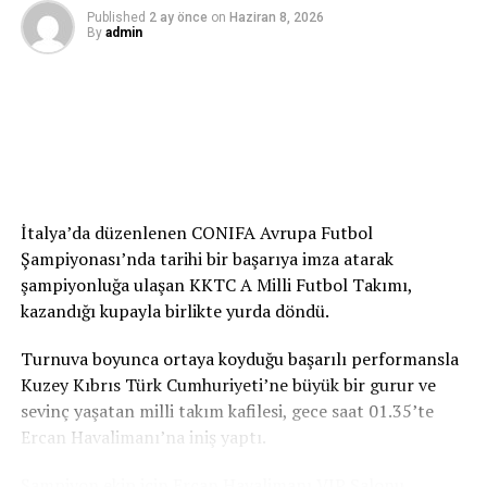
“Bu Proje Gençlerin Geleceğine Yapılan
Published
2 ay önce
on
Haziran 8, 2026
By
admin
Yatırımdır”
ATATÜRK Mesleki Eğitim Merkezi’nin yalnızca bir bina
olmadığını belirten Serkan Kırmızı, merkezin gelecekte
gençlerin meslek öğrenebileceği, üretime katılabileceği
ve kendi ayakları üzerinde durabileceği önemli bir eğitim
yuvası olacağını söyledi.
İtalya’da düzenlenen CONIFA Avrupa Futbol
Kırmızı açıklamasında, “Bu proje, ülkemizin ihtiyaç
Şampiyonası’nda tarihi bir başarıya imza atarak
duyduğu kalifiye iş gücünü yetiştirecek ve gençlerimize
şampiyonluğa ulaşan KKTC A Milli Futbol Takımı,
yeni fırsatlar sunacaktır. Bugüne kadar yüzlerce kişinin
kazandığı kupayla birlikte yurda döndü.
desteğiyle önemli bir mesafe kat ettik. İkinci katın tuğla
örme aşamasına geldik. Ancak eksilen tuğla ve diğer yapı
Turnuva boyunca ortaya koyduğu başarılı performansla
malzemelerinin temin edilmesi gerekiyor. Bu noktadan
Kuzey Kıbrıs Türk Cumhuriyeti’ne büyük bir gurur ve
sonra projenin durması kabul edilemez. Artık sona
sevinç yaşatan milli takım kafilesi, gece saat 01.35’te
yaklaşıyoruz ve hep birlikte başladığımız bu eseri
Ercan Havalimanı’na iniş yaptı.
tamamlamak zorundayız” ifadelerini kullandı.
Şampiyon ekip için Ercan Havalimanı VIP Salonu