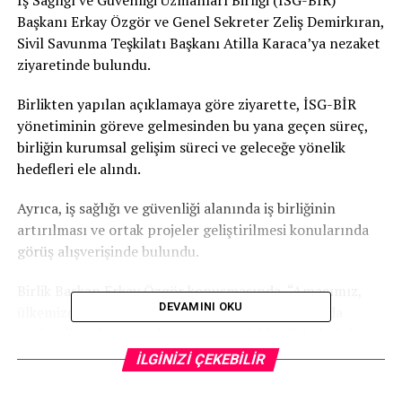
Başkanı Erkay Özgör ve Genel Sekreter Zeliş Demirkıran,
Sivil Savunma Teşkilatı Başkanı Atilla Karaca’ya nezaket
ziyaretinde bulundu.
Birlikten yapılan açıklamaya göre ziyarette, İSG-BİR
yönetiminin göreve gelmesinden bu yana geçen süreç,
birliğin kurumsal gelişim süreci ve geleceğe yönelik
hedefleri ele alındı.
Ayrıca, iş sağlığı ve güvenliği alanında iş birliğinin
artırılması ve ortak projeler geliştirilmesi konularında
görüş alışverişinde bulundu.
Birlik Başkan Erkay Özgör konuşmasında, “Amacımız,
DEVAMINI OKU
ülkemizde iş sağlığı ve güvenliği kültürünü daha da
güçlendirmek, uzmanlarımızın mesleki gelişimlerini
destekleyecek adımlar atmaktır” dedi.
İLGİNİZİ ÇEKEBİLİR
Sivil Savunma Teşkilatı Başkanı Karaca da, ziyaretten