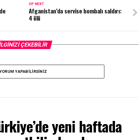
UP NEXT
ede
Afganistan’da servise bombalı saldırı:
4 ölü
İLGİNİZİ ÇEKEBİLİR
YORUM YAPABILIRSINIZ
ürkiye’de yeni haftada