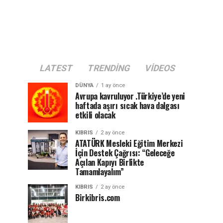
LATEST
TRENDING
VIDEOS
DÜNYA
1 ay önce
Avrupa kavruluyor .Türkiye’de yeni
haftada aşırı sıcak hava dalgası
etkili olacak
KIBRIS
2 ay önce
ATATÜRK Mesleki Eğitim Merkezi
İçin Destek Çağrısı: “Geleceğe
Açılan Kapıyı Birlikte
Tamamlayalım”
KIBRIS
2 ay önce
Birkibris.com