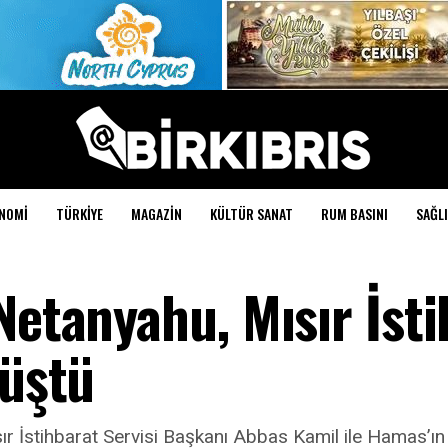
NOMI
TÜRKIYE
MAGAZIN
KÜLTÜR SANAT
RUM BASINI
SAĞLI
Netanyahu, Mısır İst
rüştü
İstihbarat Servisi Başkanı Abbas Kamil ile Hamas’ın elin