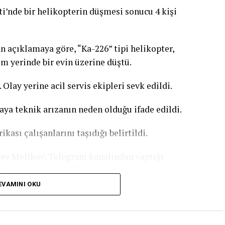
i’nde bir helikopterin düşmesi sonucu 4 kişi
nda da yoğunluk yaşandığını kaydetti. Fransa’daki
ne göre, Paris’te geçen gün aşırı sıcaklardan
ını yitirmişti. Bu sayının yalnızca ev ve kamusal
 açıklamaya göre, “Ka-226” tipi helikopter,
dirilmişti.
m yerinde bir evin üzerine düştü.
 dalgası etkili olacak. İstanbul’da hava sıcaklığının
Olay yerine acil servis ekipleri sevk edildi.
yi ulaşması bekleniyor. Türkiye basınında yer alan
gölgede hissedilen sıcaklık 36-39 derece. Güneş
zaya teknik arızanın neden olduğu ifade edildi.
dereceyi geçiyor.
ası çalışanlarını taşıdığı belirtildi.
ey Melikov, Telegram kanalından yaptığı
üğünü belirterek, “İlk belirlemelere göre, 4 kişi
neye kaldırıldı.” ifadesini kullandı.
EVAMINI OKU