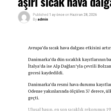
aşırı sıcak hava dalg
Published
1 ay önce
on
Haziran 28, 2026
By
admin
Avrupa’da sıcak hava dalgası etkisini artır
Danimarka’da dün sıcaklık kayıtlarının ba
İtalya’da ise Alp Dağları’yla çevrili Bolz
gecesi kaydedildi.
Danimarka’da resmi hava durumu kayıtlar
Odense yakınlarında ölçülen 37 derece, ülk
geçti.
Ulusal basın, en son sıcaklık rekorunun 1