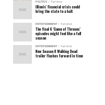
POLITICS
9 yıl önce
Illinois’ financial crisis could
bring the state to a halt
ENTERTAINMENT
9 yıl önce
The final 6 ‘Game of Thrones’
episodes might feel like a full
season
ENTERTAINMENT
9 yıl önce
New Season 8 Walking Dead
trailer flashes forward in time