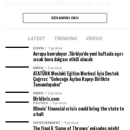
sorununa karşı çevre kirliliğine neden olan ücretli
mahalle jeneratörleri devreye giriyor.
DEVAMINI OKU
LATEST
TRENDING
VIDEOS
DÜNYA
1 ay önce
Avrupa kavruluyor .Türkiye’de yeni haftada aşırı
sıcak hava dalgası etkili olacak
KIBRIS
2 ay önce
ATATÜRK Mesleki Eğitim Merkezi İçin Destek
Çağrısı: “Geleceğe Açılan Kapıyı Birlikte
Tamamlayalım”
KIBRIS
2 ay önce
Birkibris.com
POLITICS
9 yıl önce
Illinois’ financial crisis could bring the state to
a halt
ENTERTAINMENT
9 yıl önce
The final 6 ‘Game of Thrones’ episodes might