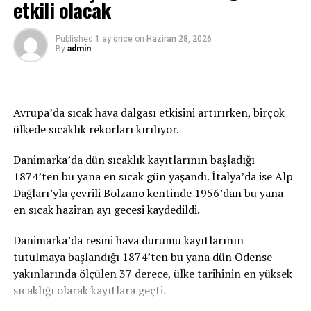
etkili olacak
Published
1 ay önce
on
Haziran 28, 2026
İLGİLİ KONU:
By
admin
UP NEXT
İspanya’da jandarma çalışanları protesto düzenledi
KAÇIRMAYIN
Avrupa’da sıcak hava dalgası etkisini artırırken, birçok
ABD’de otobüste ilginç olay: Kadın yolcunun saçlarını
ülkede sıcaklık rekorları kırılıyor.
yaktı
Danimarka’da dün sıcaklık kayıtlarının başladığı
1874’ten bu yana en sıcak gün yaşandı. İtalya’da ise Alp
Dağları’yla çevrili Bolzano kentinde 1956’dan bu yana
en sıcak haziran ayı gecesi kaydedildi.
Danimarka’da resmi hava durumu kayıtlarının
tutulmaya başlandığı 1874’ten bu yana dün Odense
yakınlarında ölçülen 37 derece, ülke tarihinin en yüksek
sıcaklığı olarak kayıtlara geçti.