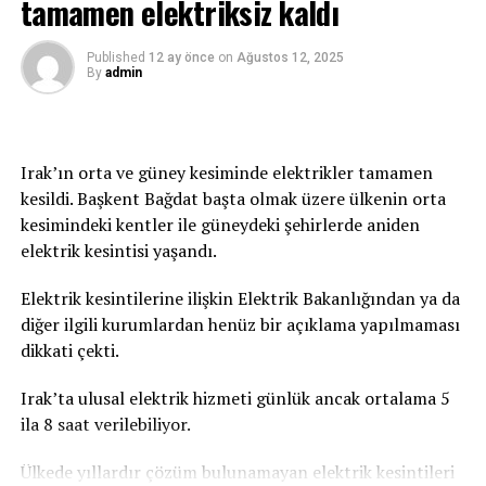
tamamen elektriksiz kaldı
genelinde gölgede hissedilen sıcaklık 36-39 derece.
Güneş altında ve asfalt alanlarda ise sıcaklık 50 dereceyi
geçiyor.
Published
12 ay önce
on
Ağustos 12, 2025
By
admin
Irak’ın orta ve güney kesiminde elektrikler tamamen
kesildi. Başkent Bağdat başta olmak üzere ülkenin orta
kesimindeki kentler ile güneydeki şehirlerde aniden
elektrik kesintisi yaşandı.
Elektrik kesintilerine ilişkin Elektrik Bakanlığından ya da
diğer ilgili kurumlardan henüz bir açıklama yapılmaması
dikkati çekti.
Irak’ta ulusal elektrik hizmeti günlük ancak ortalama 5
ila 8 saat verilebiliyor.
Ülkede yıllardır çözüm bulunamayan elektrik kesintileri