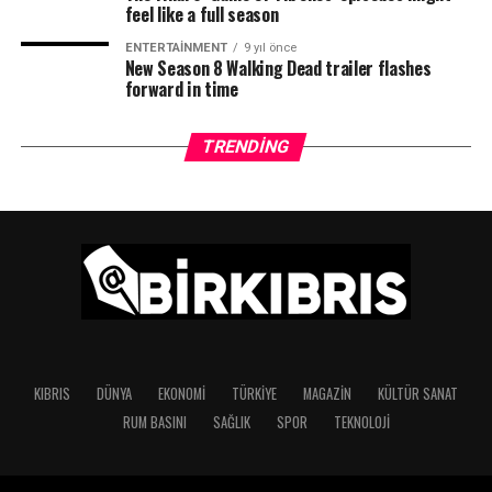
feel like a full season
ENTERTAINMENT
9 yıl önce
New Season 8 Walking Dead trailer flashes
forward in time
TRENDING
KIBRIS
DÜNYA
EKONOMI
TÜRKIYE
MAGAZIN
KÜLTÜR SANAT
RUM BASINI
SAĞLIK
SPOR
TEKNOLOJI