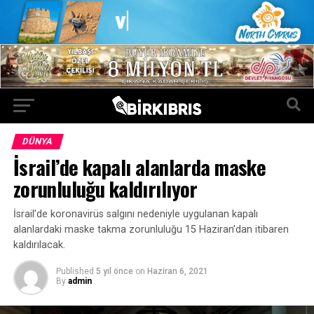
DÜNYA
İsrail’de kapalı alanlarda maske
zorunluluğu kaldırılıyor
İsrail’de koronavirüs salgını nedeniyle uygulanan kapalı
alanlardaki maske takma zorunluluğu 15 Haziran’dan itibaren
kaldırılacak.
Published
5 yıl önce
on
Haziran 6, 2021
By
admin